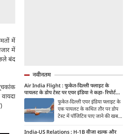
तों में
जार में
छले बंद
नवीनतम
Air India Flight : फुकेत-दिल्ली फ्लाइट के
सूचकांक
पायलट के डोप टेस्ट पर एयर इंडिया ने कहा- रिपोर्ट
ड वायदा
नहीं मिली, टिप्पणी की स्थिति में नहीं
फुकेत-दिल्ली एयर इंडिया फ्लाइट के
)
एक पायलट के कथित तौर पर डोप
टेस्ट में पॉजिटिव पाए जाने की खबरों
के बीच एयर इंडिया ने कहा है कि उसे
अभी तक टेस्ट रिपोर्ट उपलब्ध नहीं
India-US Relations : H-1B वीजा शुल्क और