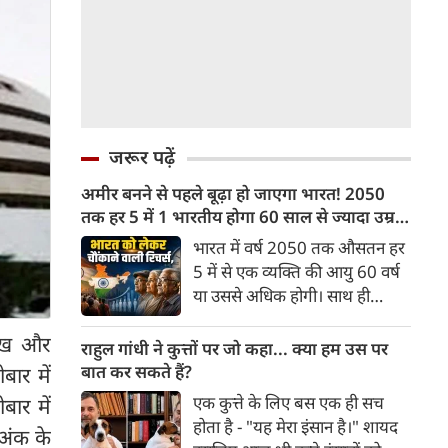
जरूर पढ़ें
अमीर बनने से पहले बूढ़ा हो जाएगा भारत! 2050
तक हर 5 में 1 भारतीय होगा 60 साल से ज्यादा उम्र
का
भारत में वर्ष 2050 तक औसतन हर
5 में से एक व्यक्ति की आयु 60 वर्ष
या उससे अधिक होगी। साथ ही
लगभग 10 में से 7 बुजुर्ग ग्रामीण
रुख और
भारत में रहेंगे। ‘ट्रांसफॉर्म रूरल
राहुल गांधी ने कुत्तों पर जो कहा... क्या हम उस पर
इंडिया’ (टीआरआई) की रिचर्स के
बात कर सकते हैं?
बार में
अनुसार भारत विकसित देशों के
एक कुत्ते के लिए बस एक ही सच
ार में
विपरीत समृद्ध बनने से पहले ही वृद्ध
होता है - "यह मेरा इंसान है।" शायद
अंक के
होती आबादी वाले देश की श्रेणी में