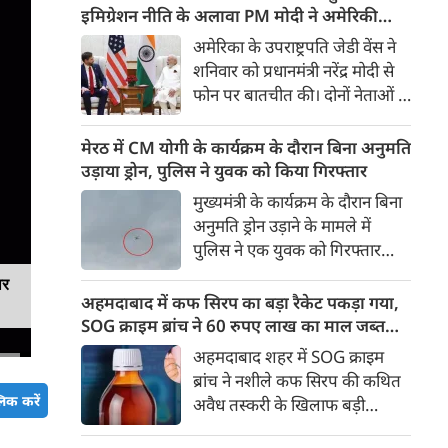
कराई गई है। एयरलाइन ने कहा कि
इमिग्रेशन नीति के अलावा PM मोदी ने अमेरिकी
रिपोर्ट उसके पास नहीं होने के कारण
उपराष्ट्रपति जेडी वेंस किन मुद्दों पर की चर्चा
अमेरिका के उपराष्ट्रपति जेडी वेंस ने
वह इस मामले में किसी निष्कर्ष पर
शनिवार को प्रधानमंत्री नरेंद्र मोदी से
टिप्पणी करने की स्थिति में नहीं है।
फोन पर बातचीत की। दोनों नेताओं ने
भारत-अमेरिका व्यापक वैश्विक
रणनीतिक साझेदारी को और मजबूत
मेरठ में CM योगी के कार्यक्रम के दौरान बिना अनुमति
करने के तरीकों पर चर्चा की।
उड़ाया ड्रोन, पुलिस ने युवक को किया गिरफ्तार
बातचीत के दौरान व्यापार, रक्षा,
मुख्यमंत्री के कार्यक्रम के दौरान बिना
ऊर्जा सुरक्षा, महत्वपूर्ण खनिज और
अनुमति ड्रोन उड़ाने के मामले में
उभरती तकनीकों जैसे प्रमुख मुद्दों पर
पुलिस ने एक युवक को गिरफ्तार
विचार-विमर्श हुआ।
किया है। कार्यक्रम स्थल के आसपास
ार
दो ड्रोन उड़ते हुए दिखाई दिए थे। जांच
अहमदाबाद में कफ सिरप का बड़ा रैकेट पकड़ा गया,
में एक ड्रोन सरकारी और पूर्व अनुमति
SOG क्राइम ब्रांच ने 60 रुपए लाख का माल जब्त
से उड़ाया जा रहा था, जबकि दूसरा
किया
अहमदाबाद शहर में SOG क्राइम
ड्रोन बिना अनुमति उड़ता पाया गया।
ब्रांच ने नशीले कफ सिरप की कथित
िक करें
अवैध तस्करी के खिलाफ बड़ी
कार्रवाई की है। रिलीफ रोड स्थित