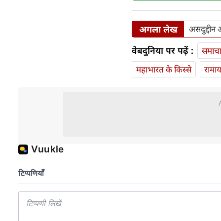
अगला लेख
असदुद्दीन 
वेबदुनिया पर पढ़ें :
समाच
महाभारत के किस्से
रामा