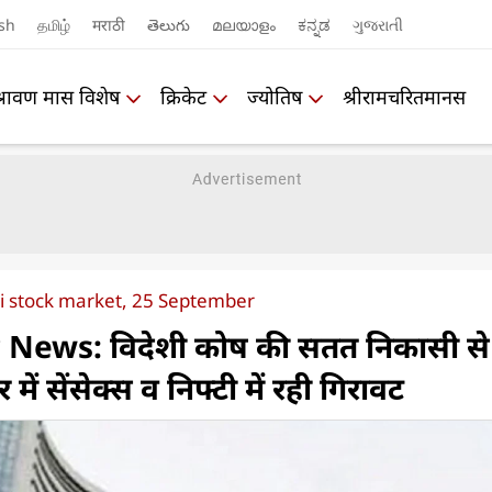
sh
தமிழ்
मराठी
తెలుగు
മലയാളം
ಕನ್ನಡ
ગુજરાતી
श्रावण मास विशेष
क्रिकेट
ज्योतिष
श्रीरामचरितमानस
i stock market, 25 September
News: विदेशी कोष की सतत निकासी से
ें सेंसेक्स व‍ निफ्टी में रही गिरावट