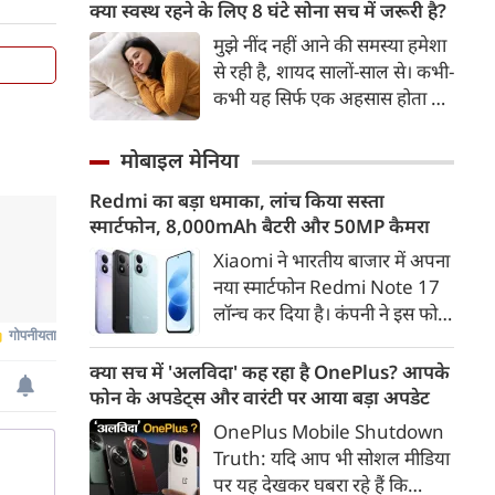
GPO पोस्ट ऑफिस के पास से
क्या स्वस्थ रहने के लिए 8 घंटे सोना सच में जरूरी है?
प्रतिबंधित कफ सिरप का बड़ा जखीरा
मुझे नींद नहीं आने की समस्या हमेशा
पकड़ा गया है। पुलिस की प्रारंभिक
से रही है, शायद सालों-साल से। कभी-
जांच में सामने आया है कि पोस्टल
कभी यह सिर्फ एक अहसास होता है,
सर्विस का इस्तेमाल करके कफ सिरप
तो कभी यह वाकई सच होता है। यह
को देश के अन्य राज्यों में भेजा जा
बात मुझे पता है, क्योंकि मेरी घड़ी
मोबाइल मेनिया
रहा था।
मुझे यही बताती है, लेकिन देखा जाए
Redmi का बड़ा धमाका, लांच किया सस्ता
तो मेरी यह घड़ी भी इस समस्या की
स्मार्टफोन, 8,000mAh बैटरी और 50MP कैमरा
एक बड़ी वजह हो सकती है। यह मुझे
लगातार समय पर सोने की याद
Xiaomi ने भारतीय बाजार में अपना
दिलाती रहती है और हर सुबह खराब
नया स्मार्टफोन Redmi Note 17
‘स्लीप स्कोर' दिखाकर परेशान करती
लॉन्च कर दिया है। कंपनी ने इस फोन
है।
को TrueColour AMOLED
डिस्प्ले, 8,000mAh की बड़ी बैटरी
क्या सच में 'अलविदा' कह रहा है OnePlus? आपके
और Qualcomm Snapdragon
फोन के अपडेट्स और वारंटी पर आया बड़ा अपडेट
चिपसेट के साथ पेश किया है। फोन में
OnePlus Mobile Shutdown
50MP का मेन कैमरा दिया गया है।
Truth: यदि आप भी सोशल मीडिया
इसके अलावा Redmi Note 17 में
पर यह देखकर घबरा रहे हैं कि