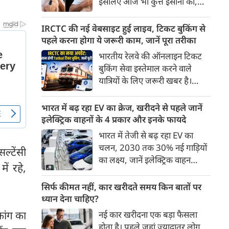
इसलिए आज भी कुत्ते इंसानों को,
पहुंच रहा है।
इंसानों से बेहतर समझते हैं। जब हम
भू-राजनीति से लेकर कृत्रिम
IRCTC की नई वेबसाइट हुई लाइव, टिकट बुकिंग से
बुद्धिमत्ता, जलवायु परिवर्तन से लेकर
पहले करना होगा ये जरूरी काम, जानें पूरा तरीका
क्रिकेट तक हर विषय पर बहस कर
भारतीय रेलवे की ऑनलाइन टिकट
सकते हैं, तो उस जीव पर भी एक
बुकिंग सेवा इस्तेमाल करने वाले
गंभीर चर्चा बनती है जिसने किसी भी
यात्रियों के लिए जरूरी खबर है।
सभ्यता से पहले इंसान का साथ चुना
IRCTC ने अपनी नई टिकट बुकिंग
था। दुर्भाग्य यह है कि आज कुत्तों के
वेबसाइट का बीटा वर्जन लॉन्च कर
भारत में बढ़ रहा EV का क्रेज, खरीदने से पहले जानें
बारे में हमारी राय पशु-चिकित्सकों,
दिया है। करीब 24 साल पुराने
इलेक्ट्रिक वाहनों के 4 प्रकार और इनके फायदे
व्यवहार वैज्ञानिकों या विशेषज्ञों से
इंटरफेस के बाद वेबसाइट को नए
भारत में तेजी से बढ़ रहा EV का
कम... और व्हाट्सऐप यूनिवर्सिटी से
डिजाइन और कई नए फीचर्स के साथ
चलन, 2030 तक 30% नई गाड़ियों
ज़्यादा बनती है।
ल्टेंसी
अपडेट किया गया है।
का लक्ष्य, जानें इलेक्ट्रिक वाहन
ें रहे,
कितने प्रकार के होते हैं और क्या है
200 अरब रुपए का मौका
सिर्फ कीमत नहीं, कार खरीदते समय किन बातों पर
ध्यान देना चाहिए?
कांग का
नई कार खरीदना एक बड़ा फैसला
होता है। पहले जहां ज़्यादातर लोग