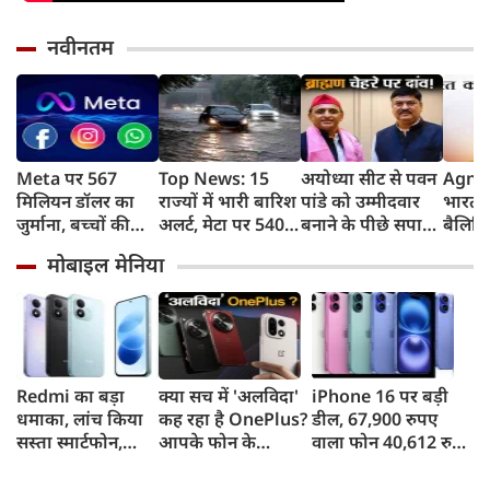
नवीनतम
Meta पर 567
Top News: 15
अयोध्या सीट से पवन
Agni 
मिलियन डॉलर का
राज्यों में भारी बारिश
पांडे को उम्मीदवार
भारत न
जुर्माना, बच्चों की
अलर्ट, मेटा पर 5400
बनाने के पीछे सपा
बैलिस्
मानसिक सेहत पर
करोड़ का जुर्माना,
की क्या रणनीति है?
का सफ
मोबाइल मेनिया
कोर्ट का बड़ा फैसला
Gen-Z पर क्या बोले
किया,
मोहन भागवत
तक मा
Redmi का बड़ा
क्या सच में 'अलविदा'
iPhone 16 पर बड़ी
धमाका, लांच किया
कह रहा है OnePlus?
डील, 67,900 रुपए
सस्ता स्मार्टफोन,
आपके फोन के
वाला फोन 40,612 रुपए
8,000mAh बैटरी
अपडेट्स और वारंटी पर
में खरीदने का मौका, ऐसे
और 50MP कैमरा
आया बड़ा अपडेट
मिलेगा डिस्काउंट