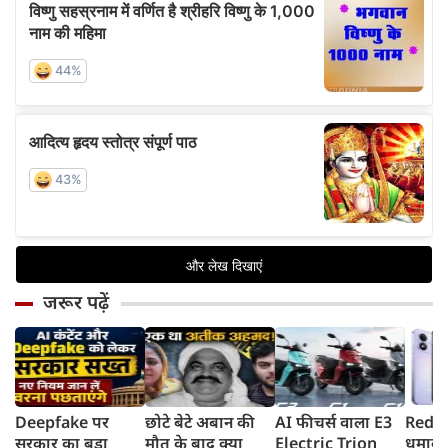
जरूर पढ़ें
Deepfake पर
छोटे बेटे अबान की
AI फीचर्स वाला E3
Redmi
सरकार का बड़ा
मौत के बाद क्या
Electric Trion
धमाका