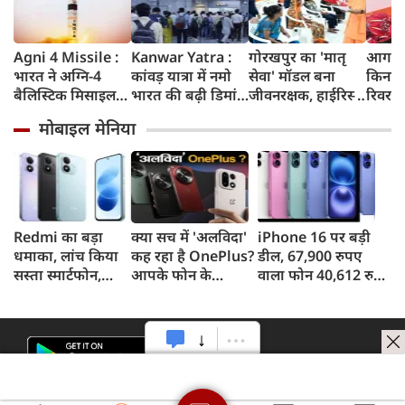
Agni 4 Missile :
Kanwar Yatra :
गोरखपुर का 'मातृ
आगरा म
भारत ने अग्नि-4
कांवड़ यात्रा में नमो
सेवा' मॉडल बना
किनारे
बैलिस्टिक मिसाइल
भारत की बढ़ी डिमांड,
जीवनरक्षक, हाईरिस्क
रिवर फ्
का सफल परीक्षण
गाजियाबाद समेत
गर्भवती महिलाओं के
करोड़ 
मोबाइल मेनिया
किया, 4,000 KM
कई स्टेशनों पर 50%
इलाज से बची 77
करेगी 
तक मारक क्षमता
तक बढ़ी यात्रियों की
जिंदगियां
मिलेंग
संख्या
सुविधा
Redmi का बड़ा
क्या सच में 'अलविदा'
iPhone 16 पर बड़ी
धमाका, लांच किया
कह रहा है OnePlus?
डील, 67,900 रुपए
सस्ता स्मार्टफोन,
आपके फोन के
वाला फोन 40,612 रुपए
8,000mAh बैटरी
अपडेट्स और वारंटी पर
में खरीदने का मौका, ऐसे
और 50MP कैमरा
आया बड़ा अपडेट
मिलेगा डिस्काउंट