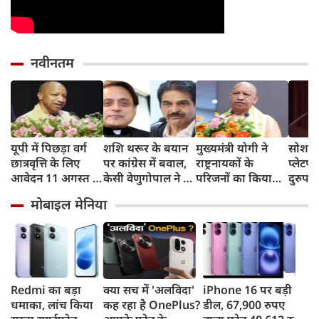
नवीनतम
यूपी में पिछड़ा वर्ग
शशि थरूर के बयान
मुख्यमंत्री योगी ने
सोशल 
छात्रवृत्ति के लिए
पर कांग्रेस में बवाल,
राष्ट्रनायकों के
प्लेटफॉ
आवेदन 11 अगस्त से,
केसी वेणुगोपाल ने दी
परिजनों का किया
दुरुप
21 सितंबर है अंतिम
नसीहत, भाजपा नेता
सम्मान, शौर्यगाथा की
के खि
मोबाइल मेनिया
तिथि, योगी सरकार में
ने कसा यह तंज
पुस्तकों का भी हुआ
फैला र
छात्रों को मिला
विमोचन
ताकतें
मजबूत सहारा
आदित्
Redmi का बड़ा
क्या सच में 'अलविदा'
iPhone 16 पर बड़ी
धमाका, लांच किया
कह रहा है OnePlus?
डील, 67,900 रुपए