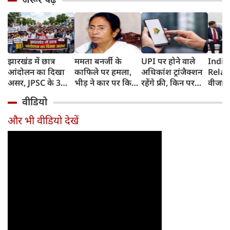
झारखंड में छात्र
ममता बनर्जी के
UPI पर होने वाले
India
आंदोलन का दिखा
काफिले पर हमला,
अधिकांश ट्रांजैक्शन
Relat
असर, JPSC के 3
भीड़ ने कार पर किया
रहेंगे फ्री, किन पर
वीजा 
सदस्‍यों ने दिया
पथराव, भाजपा और
लगेगा टैक्स, सरकार
इमिग्रे
वीडियो
इस्‍तीफा, प्रदर्शन को
पुलिस पर लगा यह
ने दिया बड़ा अपडेट
अलावा
लेकर क्या बोले CM
आरोप
अमेरिक
और भी वीडियो देखें
हेमंत सोरेन?
जेडी वें
की चर्च