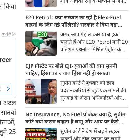
शीर्ष अधिकारियों के माध्यम से अपनी
Ather Annual Community
जन किया
माफी पहुंचाई। सूत्रों ने बताया कि
Day के दौरान भारतीय बाजार में पेश
बैठक के दौरान Meta ने यह भी
E20 Petrol : क्या सरकार ला रही है Flex-Fuel
करेगी।
स्वीकार किया कि कुछ खास तरह के
वाहनों के लिए नई पॉलिसी? सरकार ने दिया बड़ा
कंटेंट को ज्यादा लोगों तक पहुंचाने के
अपडेट
अगर आप पेट्रोल कार या बाइक
लिए बड़ी रकम का भुगतान किया
चलाते हैं और E20 Petrol यानी 20
गया था। सूत्र के मुताबिक, Meta ने
प्रतिशत एथनॉल मिश्रित पेट्रोल के
गलती स्वीकार करते हुए माफी मांगी
इस्तेमाल को लेकर चिंतित हैं, तो
और इस पर अफसोस जताया।
आपके लिए बड़ी खबर है। भारी
CJP प्रोस्टेट पर बोले CJI- युवाओं की बात सुननी
उद्योग मंत्रालय ने स्पष्ट किया है कि
चाहिए, हिंसा का जवाब हिंसा नहीं हो सकता
20 प्रतिशत से अधिक एथनॉल
सुप्रीम कोर्ट ने बुधवार को छात्र
मिश्रित ईंधन पर चलने वाले Flex-
प्रदर्शनकारियों से जुड़े एक मामले की
Fuel वाहनों को बढ़ावा देने के लिए
सुनवाई के दौरान अधिकारियों और
सरकार ने अलग से कोई राष्ट्रीय नीति
या। अटल
सुरक्षा बलों से संयम बरतने की सलाह
नहीं बनाई है। मंत्रालय ने यह भी स्पष्ट
सातवां
दी। कोर्ट ने कहा कि युवा छात्रों के
No Insurance, No Fuel प्रोजेक्ट क्या है, सुप्रीम
किया कि Flex-Fuel और Electric
विरोध प्रदर्शन के दौरान हिंसा रोकने के
ेत्ताओं,
कोर्ट क्यों करना चाहता है लागू और आप पर कैसे
Vehicles को प्रोत्साहित करने को
लिए अगर हिंसक तरीके अपनाए गए,
पड़ेगा असर
 चुने 25
सुप्रीम कोर्ट ने देश में बढ़ते सड़क
लेकर उसने फिलहाल कोई अलग
तो इससे स्थिति और बिगड़ सकती है।
हादसों और टोल प्लाजा पर लगने
अध्ययन नहीं कराया है।