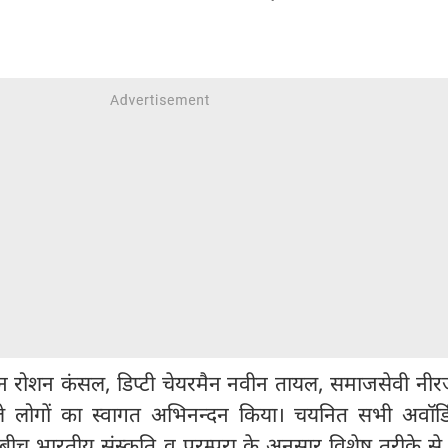
 रोशन कंसल, डिप्टी चेयरमैन नवीन तायल, समाजसेवी नीरज 
 लोगों का स्वागत अभिनन्दन किया। चयनित सभी अवॉर्डि
े बीच भारतीय संस्कृति व परम्परा के अनुसार विशेष तरीके से