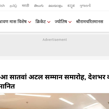
ish
தமிழ்
मराठी
తెలుగు
മലയാളം
ಕನ್ನಡ
ગુજરાતી
श्रावण मास विशेष
क्रिकेट
ज्योतिष
श्रीरामचरितमानस
ं हुआ सातवां अटल सम्मान समारोह, देशभर 
्मानित