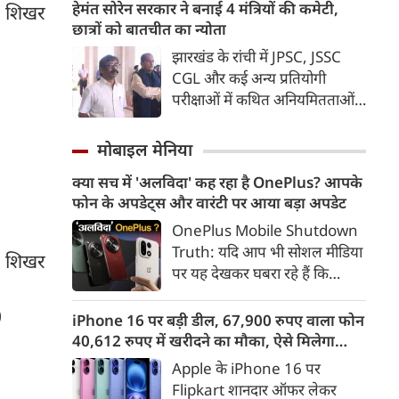
बेटियों में से एक भी अंतिम वक्‍त में
हेमंत सोरेन सरकार ने बनाई 4 मंत्रियों की कमेटी,
ा शिखर
जाएगी। कोर्ट ने कहा कि पूरा मामला
उनके पास नहीं पहुंची, किसी ने दूर
छात्रों को बातचीत का न्योता
उसकी निगरानी में है, इसलिए सरकार
रहने की बात कहकर तो किसी ने
झारखंड के रांची में JPSC, JSSC
समानांतर समिति नहीं बना सकती है।
फुरसत नहीं होने की बात कहकर टाल
CGL और कई अन्य प्रतियोगी
सुप्रीम कोर्ट ने पूरे मामले पर अहम
दिया। हां इतना जरूर किया कि पिता
परीक्षाओं में कथित अनियमितताओं
टिप्पणी करते हुए कहा कि उसके
के अंतिम संस्‍कार के लिए 5100
को लेकर छात्र अपना विरोध-प्रदर्शन
आदेश पूरे देश में लागू होंगे।
रुपए ऑनलाइन भेज दिए और कहा
जारी रखे हुए हैं। इस बीच राज्य की
मोबाइल मेनिया
कि पिताजी को जला दो।
हेमंत सोरेन सरकार ने छात्रों से चर्चा के
क्या सच में 'अलविदा' कह रहा है OnePlus? आपके
लिए 4 मंत्रियों की कमेटी बनाई है।
फोन के अपडेट्स और वारंटी पर आया बड़ा अपडेट
OnePlus Mobile Shutdown
Truth: यदि आप भी सोशल मीडिया
ि शिखर
पर यह देखकर घबरा रहे हैं कि
"OnePlus मोबाइल बंद हो रहा है",
0
तो थोड़ा ठहरिए! टेक वर्ल्ड में किसी
iPhone 16 पर बड़ी डील, 67,900 रुपए वाला फोन
समय 'फ्लैगशिप किलर' के नाम से
40,612 रुपए में खरीदने का मौका, ऐसे मिलेगा
मशहूर इस ब्रांड को लेकर इंटरनेट पर
डिस्काउंट
Apple के iPhone 16 पर
लगातार कयासबाजी का दौर जारी है।
Flipkart शानदार ऑफर लेकर