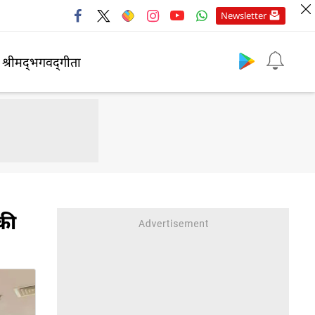
Newsletter
श्रीमद्‍भगवद्‍गीता
की