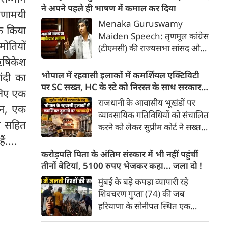
outside Parliament;
ने अपने पहले ही भाषण में कमाल कर दिया
ेरणामयी
enjoyed the rain in Delhi,
Menaka Guruswamy
लक किया
राहुल गांधी और प्रियंका
Maiden Speech: तृणमूल कांग्रेस
मोतियों
(टीएमसी) की राज्यसभा सांसद और
सुप्रीम कोर्ट की वरिष्ठ अधिवक्ता डॉ.
ऋषिकेश
मेनका गुरुस्वामी ने संसद में अपने
भोपाल में रहवासी इलाकों में कमर्शियल एक्टिविटी
ंदी का
पहले भाषण (मेडन स्पीच) में ही
पर SC सख्त, HC के स्टे को निरस्त के साथ सरकार
 लिए एक
धमाल मचा दिया।
को फटकार, तलब की एक्शन रिपोर्ट
राजधानी के आवासीय भूखंडों पर
ेन, एक
व्यावसायिक गतिविधियों को संचालित
्र सहित
करने को लेकर सुप्रीम कोर्ट ने सख्त
तेवर दिखाए है। बुधवार को सुनवाई के
ं....
दौरान सुप्रीम कोर्ट ने राज्य सरकार की
करोड़पति पिता के अंतिम संस्कार में भी नहीं पहुंचीं
ओर से 10 सदस्यीय समिति पर रोक
तीनों बेटियां, 5100 रुपए भेजकर कहा... जला दो !
लगाते हुए इसे सुप्रीम कोर्ट के आदेश
मुंबई के बड़े कपड़ा व्यापारी रहे
पर हस्तक्षेप बताते हुए चेतावनी दी है
शिवचरण गुप्ता (74) की जब
कि अगर भविष्य में सरकार या किसी
हरियाणा के सोनीपत स्थित एक
अधिकारी ने कोर्ट के आदेश में दखल
वृद्धाश्रम में मौत हुई तो उनकी तीन
दिया तो अवमानना की कार्रवाई की