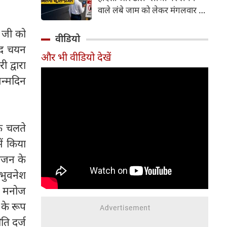
वाले लंबे जाम को लेकर मंगलवार को
गंभीर चिंता जताई। कोर्ट ने केंद्र
 जी को
सरकार को चुनिंदा राष्ट्रीय राजमार्गों
वीडियो
पर पायलट प्रोजेक्ट शुरू करने का
ाद चयन
और भी वीडियो देखें
निर्देश दिया है। इसके तहत पारंपरिक
 द्वारा
टोल प्लाजा की जगह Automatic
न्मदिन
Number Plate Recognition
(ANPR) जैसी तकनीक आधारित
ऑटोमैटिक व्हीकल डिटेक्शन सिस्टम
लागू करने की योजना है, जिससे
े चलते
वाहनों को टोल भुगतान के लिए
ें किया
रुकना न पड़े।
ोजन के
 भुवनेश
द मनोज
 के रूप
ति दर्ज