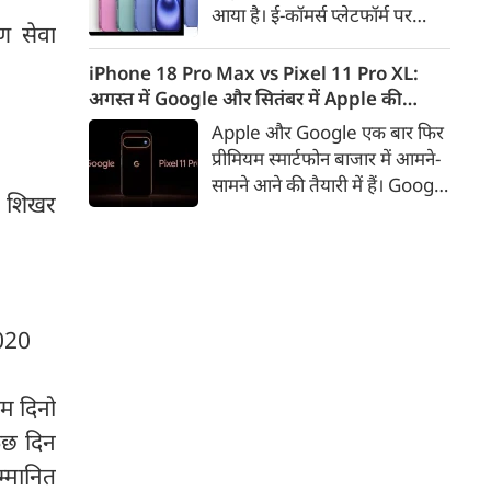
आया है। ई-कॉमर्स प्लेटफॉर्म पर
ण सेवा
iPhone 16 के 128GB मॉडल की
कीमत सीधे डिस्काउंट के बाद
iPhone 18 Pro Max vs Pixel 11 Pro XL:
67,900 रुपए हो गई है। वहीं, अगर
अगस्त में Google और सितंबर में Apple की
ग्राहक एक्सचेंज ऑफर और चुनिंदा
टक्कर, जानें कौन होगा सबसे दमदार?
Apple और Google एक बार फिर
बैंक कार्ड के डिस्काउंट का फायदा
प्रीमियम स्मार्टफोन बाजार में आमने-
उठाते हैं, तो इस फोन को प्रभावी तौर
सामने आने की तैयारी में हैं। Google
पर सिर्फ 40,612 रुप में खरीदा जा
ा शिखर
का नया Pixel 11 Pro XL अगस्त
सकता है।
में लॉन्च होने की उम्मीद है, जबकि
Apple सितंबर में iPhone 18
Pro Max पेश कर सकता है। दोनों
फोन में इस बार बड़े डिजाइन बदलाव
2020
के बजाय हार्डवेयर और सॉफ्टवेयर में
कई अहम अपग्रेड देखने को मिल
सकते हैं।
म दिनो
कुछ दिन
्मानित