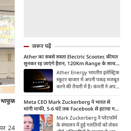
जरूर पढ़ें
Ather का सबसे सस्ता Electric Scooter, कीमत
सुनकर रह जाएंगे हैरान, 120Km Range के साथ
आएगा Konarc
Ather Energy भारतीय इलेक्ट्रिक
स्कूटर बाजार में अपनी पकड़ मजबूत
करने की तैयारी में है। कंपनी ने अपने
नए EL Platform आधारित फैमिली
 भावुक
इलेक्ट्रिक स्कूटर का पहला वीडियो
Meta CEO Mark Zuckerberg ने भारत से
टीजर जारी कर दिया है। इस नए
मांगी माफी, 5-6 घंटे तक Facebook से हटाया गया
इलेक्ट्रिक स्कूटर का नाम Ather
था PM Modi का वीडियो
Mark Zuckerberg ने प्लेटफॉर्म
Konarc बताया गया है। कंपनी इसे
के संचालन में हुई गलतियों को लेकर
ा पर 24
29 अगस्त 2026 को होने वाले