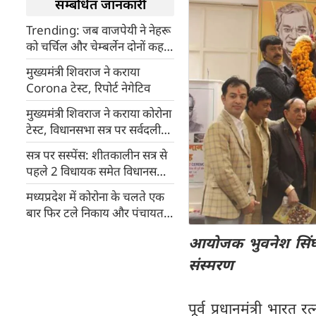
सम्बंधित जानकारी
Trending: जब वाजपेयी ने नेहरू
को चर्चिल और चेम्बर्लेन दोनों कह
डाला था, तब भी नेहरू ने बुरा नहीं
मुख्यमंत्री शिवराज ने कराया
माना था
Corona टेस्ट, रिपोर्ट नेगेटिव
मुख्यमंत्री शिवराज ने कराया कोरोना
टेस्ट, विधानसभा सत्र ‌पर सर्वदलीय‌
बैठक में फैसला संभव
सत्र पर सस्पेंस: शीतकालीन सत्र से
पहले 2 विधायक समेत विधानसभा
के 50 कर्मचारी कोरोना पॉजिटिव
मध्यप्रदेश में कोरोना के चलते एक
बार फिर टले निकाय और पंचायत
चुनाव
आयोजक भुवनेश सिंघल
संस्मरण
पूर्व प्रधानमंत्री भारत