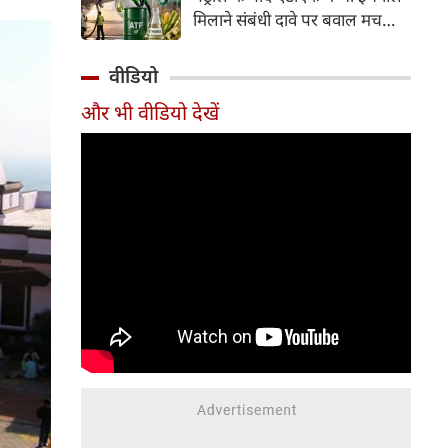
इसके अलावा Redmi Note 17 में
मिलाने संबंधी दावे पर बवाल मच
Corning Gorilla Glass 7i
गया। मोदी सरकार में मंत्री राम मोहन
प्रोटेक्शन, IP65 रेटिंग और मजबूत
नायडू किंजरापु ने इसका खंडन करते
वीडियो
चेसिस जैसे फीचर्स मिलते हैं।
हुए कहा कि सरकार की एटीएफ में
और भी वीडियो देखें
इथेनॉल मिलाने की कोई योजना नहीं
है।