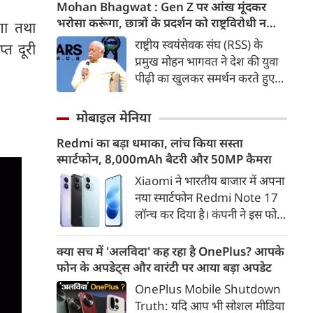
कड़ी में अब ताजनगरी में यमुना नदी
Mohan Bhagwat : Gen Z पर आंख मूंदकर
के किनारों को खूबसूरत, प्रदूषण मुक्त
भरोसा करूंगा, छात्रों के प्रदर्शन को राष्ट्रविरोधी न
गा तथा
और उपयोगी बनाने की बड़ी तैयारी
बताएं, RSS प्रमुख मोहन भागवत का बड़ा बयान, चीन
राष्ट्रीय स्वयंसेवक संघ (RSS) के
्त दूरी
शुरू हो गई है। आगरा के झलकारी
और पाकिस्तान को लेकर क्या कहा
प्रमुख मोहन भागवत ने देश की युवा
बाई चौराहे से लेकर वेदांत मंदिर के
पीढ़ी का खुलकर समर्थन करते हुए
पास यमुना किनारे (यमुना बैंक साइड)
कहा कि वह Gen Z पर आंख
एक नए और भव्य पार्क का विकास
मूंदकर भरोसा करेंगे। उन्होंने कहा कि
मोबाइल मेनिया
किया जा रहा है।
विरोध-प्रदर्शन में शामिल होने वाले
Redmi का बड़ा धमाका, लांच किया सस्ता
छात्रों को राष्ट्रविरोधी नहीं कहा जाना
स्मार्टफोन, 8,000mAh बैटरी और 50MP कैमरा
चाहिए। युवाओं की बात को दबाने के
बजाय उनके साथ संवाद के जरिए
Xiaomi ने भारतीय बाजार में अपना
उनकी चिंताओं को समझने की
नया स्मार्टफोन Redmi Note 17
जरूरत है।
लॉन्च कर दिया है। कंपनी ने इस फोन
को TrueColour AMOLED
डिस्प्ले, 8,000mAh की बड़ी बैटरी
क्या सच में 'अलविदा' कह रहा है OnePlus? आपके
और Qualcomm Snapdragon
फोन के अपडेट्स और वारंटी पर आया बड़ा अपडेट
चिपसेट के साथ पेश किया है। फोन में
OnePlus Mobile Shutdown
50MP का मेन कैमरा दिया गया है।
Truth: यदि आप भी सोशल मीडिया