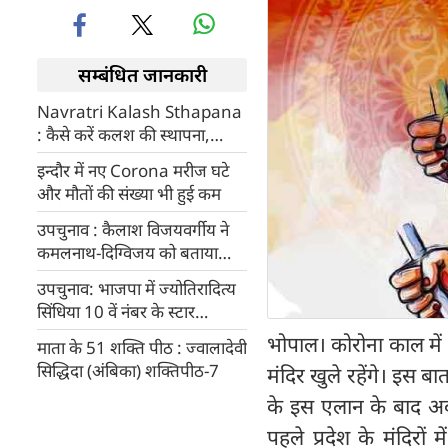
सम्बंधित जानकारी
Navratri Kalash Sthapana
: कैसे करें कलश की स्थापना,
जानिए सरल प्रामाणिक विधि
इन्दौर में नए Corona मरीज घटे
और मौतों की संख्या भी हुई कम
उपचुनाव : कैलाश विजयवर्गीय ने
कमलनाथ-दिग्विजय को बताया
चुन्नू-मुन्नू, कहा- दोनों कलाकार
उपचुनाव: भाजपा में ज्योतिरादित्य
सिंधिया 10 वें नंबर के स्टार
प्रचारक,कांग्रेस ने कसा तंज
भोपाल। कोरोना काल में 1
माता के 51 शक्ति पीठ : ज्वालादेवी
सिद्धिदा (अंबिका) शक्तिपीठ-7
मंदिर खुले रहेंगे। इस बा
के इस एलान के बाद अब न
पहले प्रदेश के मंदिरो