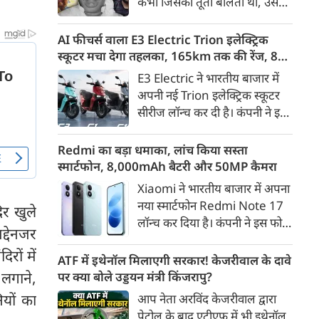
कभी जिसकी तूती बोलती थी, उस
गैरकानूनी जानकारी हटाने की
पूर्व सांसद और माफिया अतीक
समयसीमा 36 घंटे से घटाकर 3 घंटे
अहमद के कुनबे पर कानून और
AI फीचर्स वाला E3 Electric Trion इलेक्ट्रिक
कर दी गई है।
किस्मत की दोहरी मार पड़ रही है।
स्कूटर मचा देगा तहलका, 165km तक की रेंज, 8
जिस झांसी जिले में अप्रैल 2023 में
साल की बैटरी वारंटी, कीमत जानेंगे तो हो जाएंगे
E3 Electric ने भारतीय बाजार में
अतीक के एनकाउंटर में मारे गए बेटे
हैरान
अपनी नई Trion इलेक्ट्रिक स्कूटर
असद की सांसें थमी थीं, उसी झांसी में
सीरीज लॉन्च कर दी है। कंपनी ने इसे
अब उसके छोटे बेटे अबान की भीषण
तीन वेरिएंट C1, C1x और C2 में
सड़क दुर्घटना में जान चली गई है।
पेश किया है। Trion की शुरुआती
Redmi का बड़ा धमाका, लांच किया सस्ता
कीमत 99,999 रुपए (एक्स-शोरूम,
स्मार्टफोन, 8,000mAh बैटरी और 50MP कैमरा
बेंगलुरु) रखी गई है। फिलहाल इसकी
Xiaomi ने भारतीय बाजार में अपना
बुकिंग बेंगलुरु के ग्राहकों के लिए
नया स्मार्टफोन Redmi Note 17
िर खुले
कंपनी की आधिकारिक वेबसाइट के
लॉन्च कर दिया है। कंपनी ने इस फोन
जरिए शुरू की गई है। आने वाले समय
द्देनजर
को TrueColour AMOLED
में इसे दूसरे शहरों में भी उपलब्ध
रों में
डिस्प्ले, 8,000mAh की बड़ी बैटरी
ATF में इथेनॉल मिलाएगी सरकार! केजरीवाल के दावे
कराया जाएगा।
और Qualcomm Snapdragon
 लगाने,
पर क्या बोले उड्डयन मंत्री किंजरापु?
चिपसेट के साथ पेश किया है। फोन में
यों का
आप नेता अरविंद केजरीवाल द्वारा
50MP का मेन कैमरा दिया गया है।
पेट्रोल के बाद एटीएफ में भी इथेनॉल