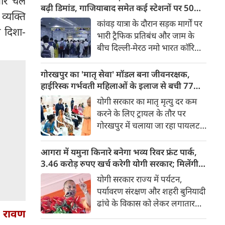
 और चल
किया। रक्षा मंत्रालय के मुताबिक, यह
बढ़ी डिमांड, गाजियाबाद समेत कई स्टेशनों पर 50%
्यक्ति
परीक्षण स्ट्रैटेजिक फोर्सेज कमांड
तक बढ़ी यात्रियों की संख्या
कांवड़ यात्रा के दौरान सड़क मार्गों पर
(SFC) और रक्षा अनुसंधान एवं
ी दिशा-
भारी ट्रैफिक प्रतिबंध और जाम के
विकास संगठन (DRDO) की ओर से
बीच दिल्ली-मेरठ नमो भारत कॉरिडोर
किया गया।
लाखों यात्रियों के लिए सबसे भरोसेमंद
परिवहन विकल्प बनकर उभरा है।
गोरखपुर का 'मातृ सेवा' मॉडल बना जीवनरक्षक,
तेज़, समयबद्ध और आरामदायक
हाईरिस्क गर्भवती महिलाओं के इलाज से बची 77
सफर के चलते कॉरिडोर के कई
जिंदगियां
योगी सरकार का मातृ मृत्यु दर कम
स्टेशनों पर यात्रियों की संख्या में 40
करने के लिए ट्रायल के तौर पर
से 50 प्रतिशत तक बढ़ गई है।
गोरखपुर में चलाया जा रहा पायलट
प्रोजेक्ट पूरे प्रदेश के लिए नजीर
बनकर उभरा है। मुख्यमंत्री योगी
आगरा में यमुना किनारे बनेगा भव्य रिवर फ्रंट पार्क,
आदित्यनाथ के निर्देश पर पायलट
3.46 करोड़ रुपए खर्च करेगी योगी सरकार; मिलेंगी ये
प्रोजेक्ट ‘मातृ सेवा’ का लक्ष्य हाई
खास सुविधाएं
योगी सरकार राज्य में पर्यटन,
रिस्क गर्भवती केसों को तुरंत बड़े
पर्यावरण संरक्षण और शहरी बुनियादी
अस्पतालों में रेफर कर बचाना है।
ढांचे के विकास को लेकर लगातार
र रावण
ऐतिहासिक कदम उठा रही है। इसी