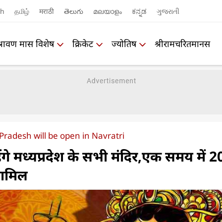
sh
தமிழ்
मराठी
తెలుగు
മലയാളം
ಕನ್ನಡ
ગુજરાતી
श्रावण मास विशेष
क्रिकेट
ज्योतिष
श्रीरामचरितमानस
Pradesh will be open in Navratri
रहेंगे मध्यप्रदेश के सभी मंदिर,एक समय में 
 शामिल