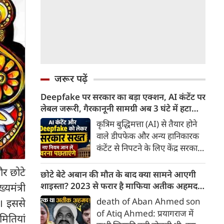
जरूर पढ़ें
Deepfake पर सरकार का बड़ा एक्शन, AI कंटेंट पर
लेबल जरूरी, गैरकानूनी सामग्री अब 3 घंटे में हटानी
होगी, नए नियम जान लें वरना पछताएंगे
कृत्रिम बुद्धिमत्ता (AI) से तैयार होने
वाले डीपफेक और अन्य हानिकारक
कंटेंट से निपटने के लिए केंद्र सरकार
ने नियामक व्यवस्था को और सख्त
और छोटे
किया है। सरकार ने AI से तैयार कंटेंट
छोटे बेटे अबान की मौत के बाद क्या सामने आएगी
पर स्पष्ट लेबल और पहचान योग्य
शाइस्ता? 2023 से फरार है माफिया अतीक अहमद
यमंत्री
मेटाडेटा उपलब्ध कराना अनिवार्य
की पत्नी
death of Aban Ahmed son
ै। इससे
किया है। साथ ही, सरकारी या
of Atiq Ahmed: प्रयागराज में
मितियां
न्यायालय के आदेश के आधार पर