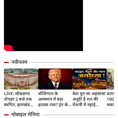
नवीनतम
LIVE: लोकसभा
वॉशिंगटन के
त्रेता युग सा अहसास!
प्रतापग
दोपहर 2 बजे तक
आसमान में बड़ा
अनूठी है रात की
100 सा
स्थगित, झारखंड
हादसा टला? ट्रंप के
रोशनी में नहाई
मकान 
विधानसभा में भी
मरीन वन हेलिकॉप्टर
रामनगरी अयोध्या
परिवार
मोबाइल मेनिया
बवाल
के बेहद करीब पहुंचा
दर्दना