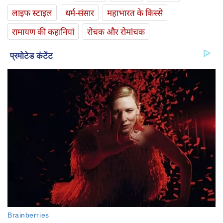
लाइफ स्‍टाइल
धर्म-संसार
महाभारत के किस्से
रामायण की कहानियां
रोचक और रोमांचक