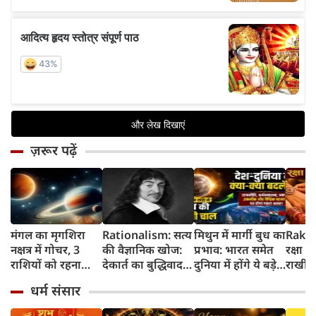
ज़रूर पढ़ें
मंगल का मृगशिरा
Rationalism: सत्य
मिथुन में मार्गी बुध का
Rakhi
नक्षत्र में गोचर, 3
की वैज्ञानिक खोज:
प्रभाव: भारत समेत
रक्षा ब
राशियों को रहना
देकार्त का बुद्धिवाद
दुनिया में होंगे ये बड़े
राखी ब
होगा 12 अगस्त तक
और आधुनिक दर्शन
बदलाव
मुहूर्त?
धर्म संसार
सावधान
का जन्म