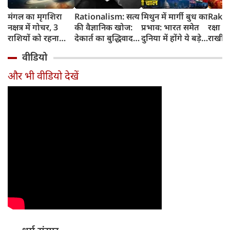
मंगल का मृगशिरा
Rationalism: सत्य
मिथुन में मार्गी बुध का
Rakhi
नक्षत्र में गोचर, 3
की वैज्ञानिक खोज:
प्रभाव: भारत समेत
रक्षा ब
राशियों को रहना
देकार्त का बुद्धिवाद
दुनिया में होंगे ये बड़े
राखी ब
होगा 12 अगस्त तक
और आधुनिक दर्शन
बदलाव
मुहूर्त?
वीडियो
सावधान
का जन्म
और भी वीडियो देखें