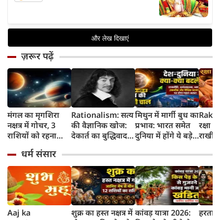
ज़रूर पढ़ें
मंगल का मृगशिरा
Rationalism: सत्य
मिथुन में मार्गी बुध का
Rakhi
नक्षत्र में गोचर, 3
की वैज्ञानिक खोज:
प्रभाव: भारत समेत
रक्षा ब
राशियों को रहना
देकार्त का बुद्धिवाद
दुनिया में होंगे ये बड़े
राखी ब
होगा 12 अगस्त तक
और आधुनिक दर्शन
बदलाव
मुहूर्त?
धर्म संसार
सावधान
का जन्म
Aaj ka
शुक्र का हस्त नक्षत्र में
कांवड़ यात्रा 2026:
हरताल