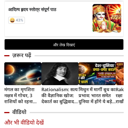
ज़रूर पढ़ें
मंगल का मृगशिरा
Rationalism: सत्य
मिथुन में मार्गी बुध का
Rakhi
नक्षत्र में गोचर, 3
की वैज्ञानिक खोज:
प्रभाव: भारत समेत
रक्षा ब
राशियों को रहना
देकार्त का बुद्धिवाद
दुनिया में होंगे ये बड़े
राखी ब
होगा 12 अगस्त तक
और आधुनिक दर्शन
बदलाव
मुहूर्त?
वीडियो
सावधान
का जन्म
और भी वीडियो देखें