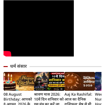
धर्म संसार
08 August
श्रावण मास 2026:
Aaj Ka Rashifal:
Week
Birthday: आपको
10वें दिन शनिवार को
आज का दैनिक
Nume
8 अगस्त, 2026 के
इस मंत्र का करें जाप,
राशिफल: मेष से मीन
Horo