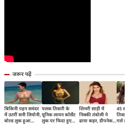
जरूर पढ़ें
बिकिनी पहन समंदर
पलक तिवारी के
शिमरी साड़ी में
45 साल
में उतरीं सनी लियोनी,
यूनिक लायन कॉर्सेट
निक्की तंबोली ने
तिवार
बोल्ड लुक हुआ
लुक पर फिदा हुए
ढाया कहर, डीपनेक
गर्ल ल
वायरल
फैंस, देखिए एक्ट्रेस
ब्लाउज पहन लगाया
अंदाज 