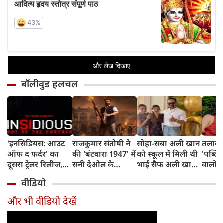
बॉलीवुड हलचल
'इनसिडियस: आउट
राजकुमार संतोषी ने
सोहा-सबा अली खान
तलाक 
ऑफ द फर्दर' का
की 'बंटवारा 1947' में
को स्कूल में मिली थी
'पब्लिस
दूसरा ट्रेलर रिलीज,
सनी देओल के
भाई सैफ अली खान
वालों 
अब तक का सबसे
किरदार की
और अमृता सिंह की
आकांक्
वीडियो
डरावना चैप्टर लेकर
सुपरहीरोज़ से तुलना,
शादी की खबर,
बोलीं-
लौट रही हॉरर
कही यह बात
बताया चौंकाने वाला
टूटी श
और भी वीडियो देखें
फ्रैंचाइजी
किस्सा
नहीं ब