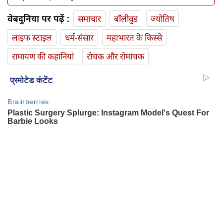
वेबदुनिया पर पढ़ें :
समाचार
बॉलीवुड
ज्योतिष
लाइफ स्‍टाइल
धर्म-संसार
महाभारत के किस्से
रामायण की कहानियां
रोचक और रोमांचक