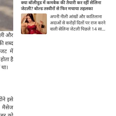
बच्चों की मां हैं। 45 साल की श्वेता
क्या बॉलीवुड में कमबैक की तैयारी कर रहीं सेलिना
तिवारी की तस्वीरों पर फैंस जमकर
जेटली? बोल्ड तस्वीरों से फिर मचाया तहलका
प्यार लुटाते हैं। इस बार श्वेता तिवारी
अपनी नीली आंखों और कातिलाना
ने वेकेशन से अपनी कुछ तस्वीरें शेयर
अदाओं से करोड़ों दिलों पर राज करने
की है।
वाली सेलिना जेटली पिछले 14 साल
असली और
से अभिनय की दुनिया से दूर हैं। उन्हें
आखिरी बार साल 2011 में आई
ी शब्द
फिल्म 'थैंक यू' में देखा गया था।
जट में
इसके बाद वह 2012 में 'विल यू मैरी'
होता है
में कैमियो रोल में नजर आई थीं।
ं था।
ने इसे
। मैसेज
ंबर को