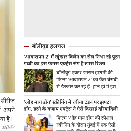
बॉलीवुड हलचल
'आवारापन 2' में खूंखार विलेन का रोल निभा रहे पूरन
गब्बी का इस फेमस एक्ट्रेस संग है खास रिश्ता
बॉलीवुड एक्टर इमरान हाशमी की
फिल्म 'आवारापन 2' का फैंस बेसब्री
से इंतजार कर रहे हैं। हाल ही में इस
फिल्म का ट्रेलर रिलीज हुआ है, जिसे
 सीरीज
दर्शकों का जबरदस्त रिस्पॉन्स मिला।
'ओह माय डॉग' स्क्रीनिंग में रवीना टंडन पर झपटा
ट्रेलर में जितना इमरान हाशमी छाए
डॉग, डरने के बजाय एक्ट्रेस ने ऐसे दिखाई दरियादिली
ें अपने
रहे उतना ही फिल्म के विलेन को भी
फिल्म 'ओह माय डॉग' की स्पेशल
या है।
स्पेस मिला है।
स्क्रीनिंग के दौरान मुंबई में एक ऐसी