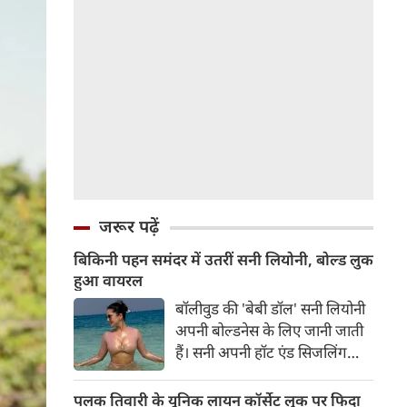
जरूर पढ़ें
बिकिनी पहन समंदर में उतरीं सनी लियोनी, बोल्ड लुक
हुआ वायरल
बॉलीवुड की 'बेबी डॉल' सनी लियोनी
अपनी बोल्डनेस के लिए जानी जाती
हैं। सनी अपनी हॉट एंड सिजलिंग
तस्वीरों से इंरनेट पर तहलका मचाती
रहती हैं। फैंस सनी लियोनी की तस्वीरों
पलक तिवारी के यूनिक लायन कॉर्सेट लुक पर फिदा