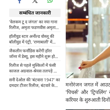
सम्बंधित जानकारी
'वेलकम टू द जंगल' का नया गाना
रिलीज, अमृता फडणवीस अमृता
फडणवीस की आवाज ने 'दीवाने हैं'
हॉलीवुड स्टार अर्नोल्ड वोस्लू की
को बनाया सुपरहिट ट्रैक
बॉलीवुड में एंट्री, 'राणाबाली' में
निभाएंगे खतरनाक विलेन का
जैकलीन फर्नांडिस करेंगी हॉरर
किरदार
जॉनर में डेब्यू, इस महीने शुरू होगी
शूटिंग
रिलीज से पहले मुश्किलों में फंसी
काजल अग्रवाल-श्रेयस तलपड़े की
'द इंडिया स्टोरी', मेकर्स को मिला
सनी देओल की 'बंटवारा 1947' का
कानूनी नोटिस
मनोरंजन जगत में आउटस
दमदार टीजर रिलीज, बंटवारे के
दर्दनाक सच से रूबरू कराएगी
'पिचर्स' और 'ट्रिपलिंग'
फिल्म
करियर के शुरुआती दिनो