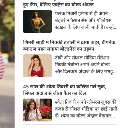
का बेसब्री से इंतजार करते हैं। इस बार
हुए फैंस, देखिए एक्ट्रेस का बोल्ड अंदाज
सनी लियोनी ने मालदीव वेकेशन से
पलक तिवारी हमेशा से ही अपने
अपनी कुछ बोल्ड तस्वीरें शेयर की है।
बेहतरीन फैशन सेंस और गॉर्जियस
स्टाइल के लिए जानी जाती हैं। उन्होंने
अपनी दिलकश अदाओं से एक बार
फिर फैंस का दिल जीत लिया है।
शिमरी साड़ी में निक्की तंबोली ने ढाया कहर, डीपनेक
पलक ने एक बेहद यूनीक और
ब्लाउज पहन लगाया बोल्डनेस का तड़का
स्टाइलिश गोल्डन कॉर्सेट टॉप में
टीवी और सोशल मीडिया सेंसेशन
अपनी कुछ तस्वीरें शेयर की है।
निक्की तंबोली अपने अपने बोल्ड
और दिलकश अंदाज के लिए मशहूर
हैं। वह अपनी सिजलिंग अदाओं से
इंटरनेट पर तहलका मचाती रहती हैं।
45 साल की श्वेता तिवारी का कॉलेज गर्ल लुक,
इस बार निक्की ने मरून कलर की
सिंपल अंदाज से जीता फैंस का दिल
साड़ी में अपनी कुछ सुपर सिजलिंग
श्वेता तिवारी अपने ग्लैमरस लुक्स की
तस्वीरें शेयर की है। खूबसूरत शिमरी
वजह से सोशल मीडिया पर छाई रहती
साड़ी में निक्की की अदाएं देखने
हैं। श्वेता का बोल्ड अंदाज देखकर
लायक है।
अंदाजा लगाना मुश्किल है कि वह दो