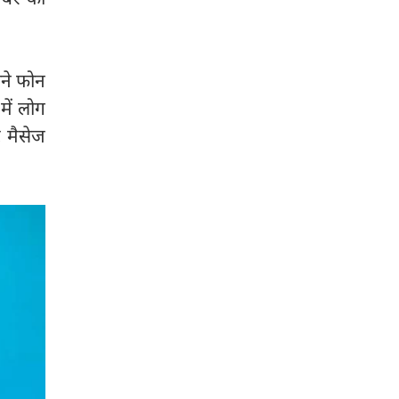
सने फोन
ें लोग
ट मैसेज