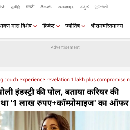
ish
தமிழ்
मराठी
తెలుగు
മലയാളം
ಕನ್ನಡ
ગુજરાતી
श्रावण मास विशेष
क्रिकेट
ज्योतिष
श्रीरामचरितमानस
g couch experience revelation 1 lakh plus compromise
ोली इंडस्ट्री की पोल, बताया करियर की
ा था '1 लाख रुपए+कॉम्प्रोमाइज' का ऑफर