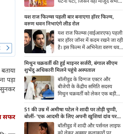
घटना घटी, जिसने वहां मौजूद सभी
लोगों की सांसें रोक दीं। रेड कार्पेट पर
पैपराजी को पोज दे रहीं बॉलीवुड की
यश राज फिल्म्स पहली बार बनाएगा हॉरर फिल्म,
अभिनेत्री रवीना टंडन पर फिल्म का
वरुण धवन निभाएंगे लीड रोल
चार पैरों वाला मुख्य कलाकार (डॉग
यश राज फिल्म्स (वाईआरएफ) पहली
स्टार) अचानक बेकाबू होकर झपट
बार हॉरर जॉनर में कदम रखने जा रही
पड़ा।
है। इस फिल्म में अभिनेता वरुण धवन
मुख्य भूमिका निभाएंगे, जबकि
निर्देशन और पटकथा की जिम्मेदारी
मिथुन चक्रवर्ती की हुई माइनर सर्जरी, बंगाल सीएम
'रॉकेट बॉयज़' से चर्चित अभय पन्नू
े बताया
शुभेंदु अधिकारी मिलने पहुंचे अस्पताल
संभालेंगे। फिल्म की शूटिंग इस वर्ष के
ा पड़ा
बॉलीवुड के दिग्गज एक्टर और
अंत में शुरू होने की योजना है और
बीजेपी के केंद्रीय समिति सदस्य
े सुनकर
इसे वर्ष 2027 में दुनियाभर के
मिथुन चक्रवर्ती को लेकर एक बड़ी
सिनेमाघरों में रिलीज़ किया जाएगा।
खबर सामने आई है। स्वास्थ्य संबंधी
समस्याओं के चलते उन्हें कोलकाता
51 की उम्र में अमीषा पटेल ने शादी पर तोड़ी चुप्पी,
के एक निजी अस्पताल में भर्ती
 था सफर
बोलीं- 'एक आदमी के लिए अपनी खुशियां दांव पर
कराया गया है, जहां डॉक्टरों की टीम
नहीं लगा सकती'
बॉलीवुड में शादी और पर्सनल लाइफ
ने उनके दाहिने हाथ की एक माइनर
को लेकर अक्सर कलाकारों पर