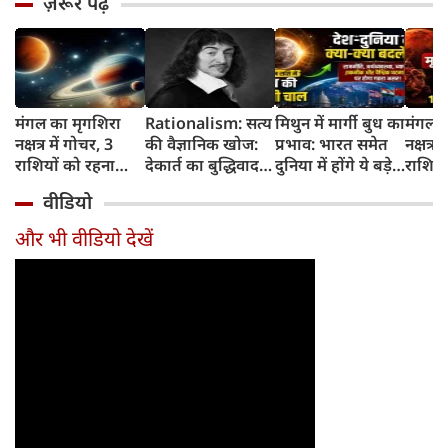
ज़रूर पढ़ें
मंगल का मृगशिरा
Rationalism: सत्य
मिथुन में मार्गी बुध का
मंगल क
नक्षत्र में गोचर, 3
की वैज्ञानिक खोज:
प्रभाव: भारत समेत
नक्षत्र म
राशियों को रहना
देकार्त का बुद्धिवाद
दुनिया में होंगे ये बड़े
राशियो
होगा 12 अगस्त तक
और आधुनिक दर्शन
बदलाव
चमकेग
वीडियो
सावधान
का जन्म
किसे र
सावधा
और भी वीडियो देखें