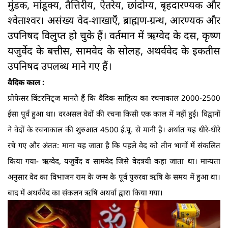
मुंडक, मांडूक्य, तैत्तिरीय, ऐतरेय, छांदोग्य, बृहदारण्यक और
श्वेताश्वर। असंख्य वेद-शाखाएँ, ब्राह्मण-ग्रन्थ, आरण्यक और
उपनिषद विलुप्त हो चुके हैं। वर्तमान में ऋग्वेद के दस, कृष्ण
यजुर्वेद के बत्तीस, सामवेद के सोलह, अथर्ववेद के इकतीस
उपनिषद उपलब्ध माने गए हैं।
वैदिक काल :
प्रोफेसर विंटरनिट्ज मानते हैं कि वैदिक साहित्य का रचनाकाल 2000-2500
ईसा पूर्व हुआ था। दरअसल वेदों की रचना किसी एक काल में नहीं हुई। विद्वानों
ने वेदों के रचनाकाल की शुरुआत 4500 ई.पू. से मानी है। अर्थात यह धीरे-धीरे
रचे गए और अंतत: माना यह जाता है कि पहले वेद को तीन भागों में संकलित
किया गया- ऋग्‍वेद, यजुर्वेद व सामवेद जि‍से वेदत्रयी कहा जाता था। मान्यता
अनुसार वेद का वि‍भाजन राम के जन्‍म के पूर्व पुरुरवा ऋषि के समय में हुआ था।
बाद में अथर्ववेद का संकलन ऋषि‍ अथर्वा द्वारा कि‍या गया।