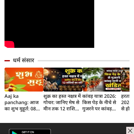
धर्म संसार
Aaj ka
शुक्र का हस्त नक्षत्र में
कांवड़ यात्रा 2026:
हरताल
panchang: आज
गोचर: जानिए मेष से
किस पेड़ के नीचे से
2026: 
का शुभ मुहूर्त: 08
मीन तक 12 राशियों
गुजरने पर कांवड़
से होती
अगस्‍त 2026:
पर क्या होगा असर
मानी जाती है खंडित?
शुरुआ
शनिवार का पंचांग
जानिए धार्मिक
इसका ध
और शुभ समय
मान्यता