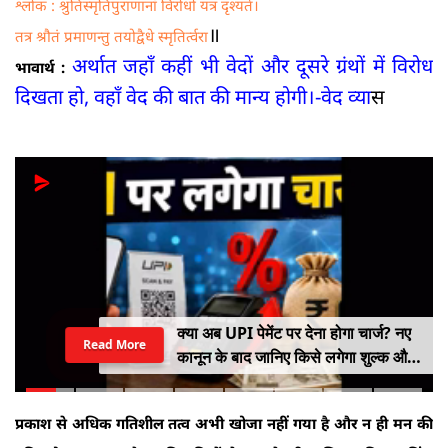
श्लोक : श्रुतिस्मृतिपुराणानां विरोधो यत्र दृश्यते।
॥
तत्र श्रौतं प्रमाणन्तु तयोद्वैधे स्मृति‌र्त्वरा
अर्थात जहाँ कहीं भी वेदों और दूसरे ग्रंथों में विरोध
भावार्थ :
दिखता हो, वहाँ वेद की बात की मान्य होगी।-वेद व्या
स
क्या अब UPI पेमेंट पर देना होगा चार्ज? नए
Read More
कानून के बाद जानिए किसे लगेगा शुल्क और
किसे नहीं
प्रकाश से अधिक गतिशील तत्व अभी खोजा नहीं गया है और न ही मन की