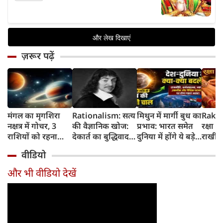
ज़रूर पढ़ें
मंगल का मृगशिरा
Rationalism: सत्य
मिथुन में मार्गी बुध का
Rakhi
नक्षत्र में गोचर, 3
की वैज्ञानिक खोज:
प्रभाव: भारत समेत
रक्षा ब
राशियों को रहना
देकार्त का बुद्धिवाद
दुनिया में होंगे ये बड़े
राखी ब
होगा 12 अगस्त तक
और आधुनिक दर्शन
बदलाव
मुहूर्त?
वीडियो
सावधान
का जन्म
और भी वीडियो देखें