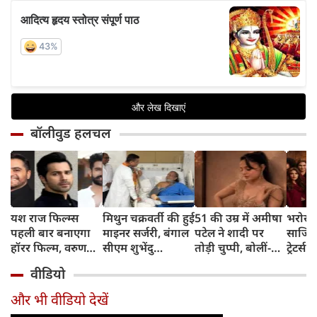
बॉलीवुड हलचल
यश राज फिल्म्स
मिथुन चक्रवर्ती की हुई
51 की उम्र में अमीषा
भरोसा
पहली बार बनाएगा
माइनर सर्जरी, बंगाल
पटेल ने शादी पर
साजिश 
हॉरर फिल्म, वरुण
सीएम शुभेंदु
तोड़ी चुप्पी, बोलीं-
ट्रेटर्
धवन निभाएंगे लीड
अधिकारी मिलने
'एक आदमी के लिए
ट्रेलर
वीडियो
रोल
पहुंचे अस्पताल
अपनी खुशियां दांव
करण ज
पर नहीं लगा सकती'
गेम में
और भी वीडियो देखें