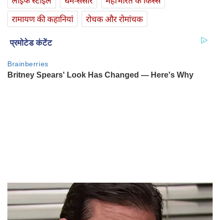
लाइफ स्‍टाइल
धर्म-संसार
महाभारत के किस्से
रामायण की कहानियां
रोचक और रोमांचक