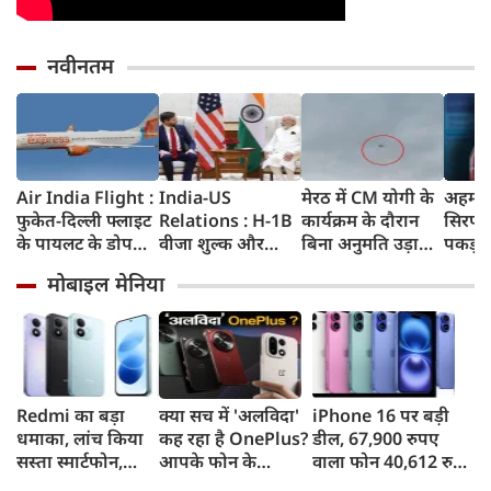
नवीनतम
Air India Flight :
India-US
मेरठ में CM योगी के
अहमदा
फुकेत-दिल्ली फ्लाइट
Relations : H-1B
कार्यक्रम के दौरान
सिरप क
के पायलट के डोप
वीजा शुल्क और
बिना अनुमति उड़ाया
पकड़ा
टेस्ट पर एयर इंडिया ने
इमिग्रेशन नीति के
ड्रोन, पुलिस ने युवक
क्राइम ब
मोबाइल मेनिया
कहा- रिपोर्ट नहीं
अलावा PM मोदी ने
को किया गिरफ्तार
रुपए 
मिली, टिप्पणी की
अमेरिकी उपराष्ट्रपति
जब्त क
स्थिति में नहीं
जेडी वेंस किन मुद्दों पर
की चर्चा
Redmi का बड़ा
क्या सच में 'अलविदा'
iPhone 16 पर बड़ी
धमाका, लांच किया
कह रहा है OnePlus?
डील, 67,900 रुपए
सस्ता स्मार्टफोन,
आपके फोन के
वाला फोन 40,612 रुपए
8,000mAh बैटरी
अपडेट्स और वारंटी पर
में खरीदने का मौका, ऐसे