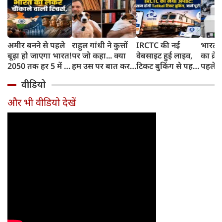
अमीर बनने से पहले
राहुल गांधी ने कुत्तों
IRCTC की नई
भारत म
बूढ़ा हो जाएगा भारत!
पर जो कहा... क्या
वेबसाइट हुई लाइव,
का क्रे
2050 तक हर 5 में 1
हम उस पर बात कर
टिकट बुकिंग से पहले
पहले जा
भारतीय होगा 60
सकते हैं?
करना होगा ये जरूरी
वाहनों 
वीडियो
साल से ज्यादा उम्र का
काम, जानें पूरा
और इन
तरीका
और भी वीडियो देखें