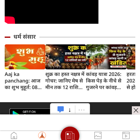
धर्म संसार
Aaj ka
शुक्र का हस्त नक्षत्र में
कांवड़ यात्रा 2026:
हरताल
panchang: आज
गोचर: जानिए मेष से
किस पेड़ के नीचे से
2026: 
का शुभ मुहूर्त: 08
मीन तक 12 राशियों
गुजरने पर कांवड़
से होती
अगस्‍त 2026:
पर क्या होगा असर
मानी जाती है खंडित?
शुरुआ
शनिवार का पंचांग
जानिए धार्मिक
इसका ध
और शुभ समय
मान्यता