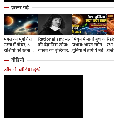
ज़रूर पढ़ें
मंगल का मृगशिरा
Rationalism: सत्य
मिथुन में मार्गी बुध का
Rakhi
नक्षत्र में गोचर, 3
की वैज्ञानिक खोज:
प्रभाव: भारत समेत
रक्षा ब
राशियों को रहना
देकार्त का बुद्धिवाद
दुनिया में होंगे ये बड़े
राखी ब
होगा 12 अगस्त तक
और आधुनिक दर्शन
बदलाव
मुहूर्त?
वीडियो
सावधान
का जन्म
और भी वीडियो देखें