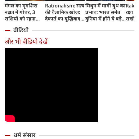
मंगल का मृगशिरा
Rationalism: सत्य
मिथुन में मार्गी बुध का
Rakhi
नक्षत्र में गोचर, 3
की वैज्ञानिक खोज:
प्रभाव: भारत समेत
रक्षा ब
राशियों को रहना
देकार्त का बुद्धिवाद
दुनिया में होंगे ये बड़े
राखी ब
होगा 12 अगस्त तक
और आधुनिक दर्शन
बदलाव
मुहूर्त?
वीडियो
सावधान
का जन्म
और भी वीडियो देखें
धर्म संसार