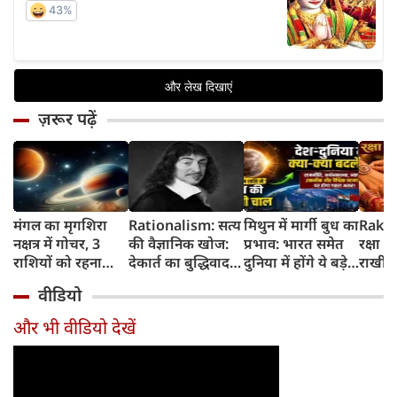
ज़रूर पढ़ें
मंगल का मृगशिरा
Rationalism: सत्य
मिथुन में मार्गी बुध का
Rakhi
नक्षत्र में गोचर, 3
की वैज्ञानिक खोज:
प्रभाव: भारत समेत
रक्षा ब
राशियों को रहना
देकार्त का बुद्धिवाद
दुनिया में होंगे ये बड़े
राखी ब
होगा 12 अगस्त तक
और आधुनिक दर्शन
बदलाव
मुहूर्त?
वीडियो
सावधान
का जन्म
और भी वीडियो देखें