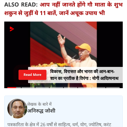
ALSO READ:
आप नहीं जानते होंगे गौ माता के शुभ
शकुन से जुड़ीं ये 11 बातें, जानें अचूक उपाय भी
विकास, विरासत और भारत की आन-बान-
Read More
शान का प्रतीक है तिरंगा : योगी आदित्यनाथ
लेखक के बारे में
अनिरुद्ध जोशी
पत्रकारिता के क्षेत्र में 26 वर्षों से साहित्य, धर्म, योग, ज्योतिष, करंट