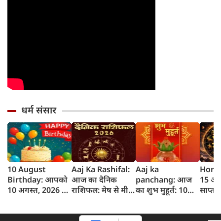
धर्म संसार
10 August
Aaj Ka Rashifal:
Aaj ka
Horos
Birthday: आपको
आज का दैनिक
panchang: आज
15 अग
10 अगस्त, 2026 के
राशिफल: मेष से मीन
का शुभ मुहूर्त: 10
साप्त
लिए जन्मदिन की
तक 12 राशियों का
अगस्‍त 2026:
जानें 
बधाई!
राशिफल (10 अगस्‍त,
सोमवार का पंचांग
होगा 