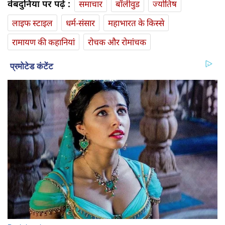
वेबदुनिया पर पढ़ें :
समाचार
बॉलीवुड
ज्योतिष
लाइफ स्‍टाइल
धर्म-संसार
महाभारत के किस्से
रामायण की कहानियां
रोचक और रोमांचक