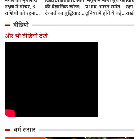
मंगल का मृगशिरा
Rationalism: सत्य
मिथुन में मार्गी बुध का
Rakhi
नक्षत्र में गोचर, 3
की वैज्ञानिक खोज:
प्रभाव: भारत समेत
रक्षा ब
राशियों को रहना
देकार्त का बुद्धिवाद
दुनिया में होंगे ये बड़े
राखी ब
होगा 12 अगस्त तक
और आधुनिक दर्शन
बदलाव
मुहूर्त?
वीडियो
सावधान
का जन्म
और भी वीडियो देखें
धर्म संसार