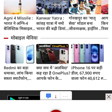
Agni 4 Missile :
Kanwar Yatra :
गोरखपुर का 'मातृ
आगरा म
भारत ने अग्नि-4
कांवड़ यात्रा में नमो
सेवा' मॉडल बना
किनारे
बैलिस्टिक मिसाइल
भारत की बढ़ी डिमांड,
जीवनरक्षक, हाईरिस्क
रिवर फ्
का सफल परीक्षण
गाजियाबाद समेत
गर्भवती महिलाओं के
करोड़ 
मोबाइल मेनिया
किया, 4,000 KM
कई स्टेशनों पर 50%
इलाज से बची 77
करेगी 
तक मारक क्षमता
तक बढ़ी यात्रियों की
जिंदगियां
मिलेंग
संख्या
सुविधा
Redmi का बड़ा
क्या सच में 'अलविदा'
iPhone 16 पर बड़ी
धमाका, लांच किया
कह रहा है OnePlus?
डील, 67,900 रुपए
सस्ता स्मार्टफोन,
आपके फोन के
वाला फोन 40,612 रुपए
8,000mAh बैटरी
अपडेट्स और वारंटी पर
में खरीदने का मौका, ऐसे
और 50MP कैमरा
आया बड़ा अपडेट
मिलेगा डिस्काउंट