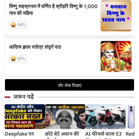
जरूर पढ़ें
Deepfake पर
छोटे बेटे अबान की
AI फीचर्स वाला E3
Redmi