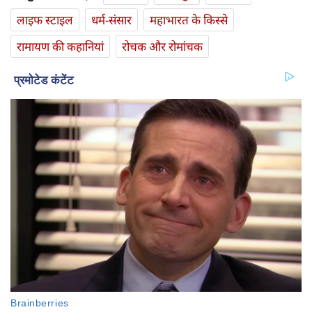
लाइफ स्‍टाइल
धर्म-संसार
महाभारत के किस्से
रामायण की कहानियां
रोचक और रोमांचक