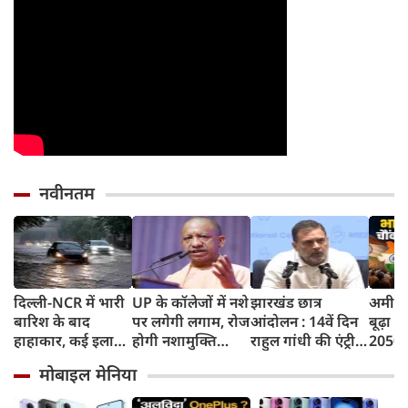
नवीनतम
दिल्ली-NCR में भारी
UP के कॉलेजों में नशे
झारखंड छात्र
अमीर ब
बारिश के बाद
पर लगेगी लगाम, रोज
आंदोलन : 14वें दिन
बूढ़ा 
हाहाकार, कई इलाकों
होगी नशामुक्ति
राहुल गांधी की एंट्री,
2050 त
में जलभराव, घंटों
शपथ; कैंपस के 500
बोले 'एजुकेशन
भारती
मोबाइल मेनिया
जाम में फंसे लोग,
मीटर दायरे में बिक्री
सिस्टम कोलैप्स हो
साल से 
सड़कों पर भरा कमर
पर सख्ती
चुका है'