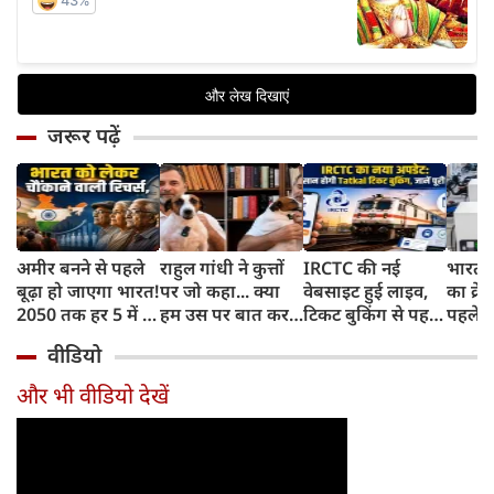
जरूर पढ़ें
अमीर बनने से पहले
राहुल गांधी ने कुत्तों
IRCTC की नई
भारत म
बूढ़ा हो जाएगा भारत!
पर जो कहा... क्या
वेबसाइट हुई लाइव,
का क्रे
2050 तक हर 5 में 1
हम उस पर बात कर
टिकट बुकिंग से पहले
पहले जा
भारतीय होगा 60
सकते हैं?
करना होगा ये जरूरी
वाहनों 
वीडियो
साल से ज्यादा उम्र का
काम, जानें पूरा
और इन
तरीका
और भी वीडियो देखें