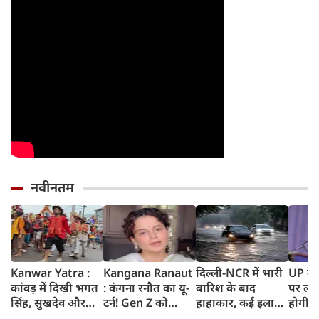
नवीनतम
Kanwar Yatra :
Kangana Ranaut
दिल्ली-NCR में भारी
UP के क
कांवड़ में दिखी भगत
: कंगना रनौत का यू-
बारिश के बाद
पर लगे
सिंह, सुखदेव और
टर्न! Gen Z को
हाहाकार, कई इलाकों
होगी न
राजगुरु की
बताया भारत की
में जलभराव, घंटों
शपथ; 