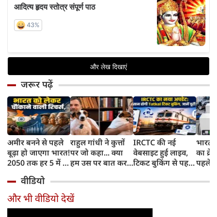
जरूर पढ़ें
अमीर बनने से पहले
राहुल गांधी ने कुत्तों
IRCTC की नई
भारत म
बूढ़ा हो जाएगा भारत!
पर जो कहा... क्या
वेबसाइट हुई लाइव,
का क्रे
2050 तक हर 5 में 1
हम उस पर बात कर
टिकट बुकिंग से पहले
पहले जा
भारतीय होगा 60
सकते हैं?
करना होगा ये जरूरी
वाहनों 
वीडियो
साल से ज्यादा उम्र का
काम, जानें पूरा
और इन
तरीका
और भी वीडियो देखें