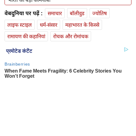
वेबदुनिया पर पढ़ें :
समाचार
बॉलीवुड
ज्योतिष
लाइफ स्‍टाइल
धर्म-संसार
महाभारत के किस्से
रामायण की कहानियां
रोचक और रोमांचक