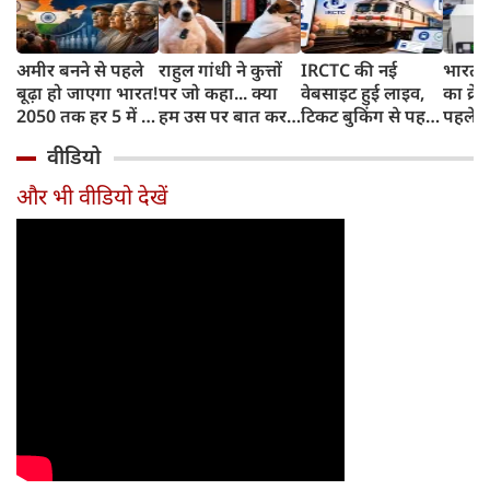
अमीर बनने से पहले
राहुल गांधी ने कुत्तों
IRCTC की नई
भारत म
बूढ़ा हो जाएगा भारत!
पर जो कहा... क्या
वेबसाइट हुई लाइव,
का क्रे
2050 तक हर 5 में 1
हम उस पर बात कर
टिकट बुकिंग से पहले
पहले जा
भारतीय होगा 60
सकते हैं?
करना होगा ये जरूरी
वाहनों 
वीडियो
साल से ज्यादा उम्र का
काम, जानें पूरा
और इन
तरीका
और भी वीडियो देखें