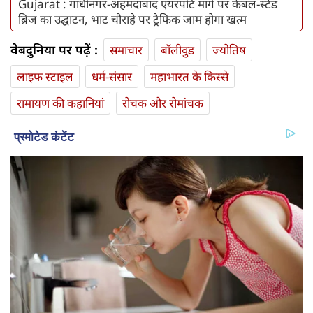
Gujarat : गांधीनगर-अहमदाबाद एयरपोर्ट मार्ग पर केबल-स्टेड
ब्रिज का उद्घाटन, भाट चौराहे पर ट्रैफिक जाम होगा खत्म
वेबदुनिया पर पढ़ें :
समाचार
बॉलीवुड
ज्योतिष
लाइफ स्‍टाइल
धर्म-संसार
महाभारत के किस्से
रामायण की कहानियां
रोचक और रोमांचक