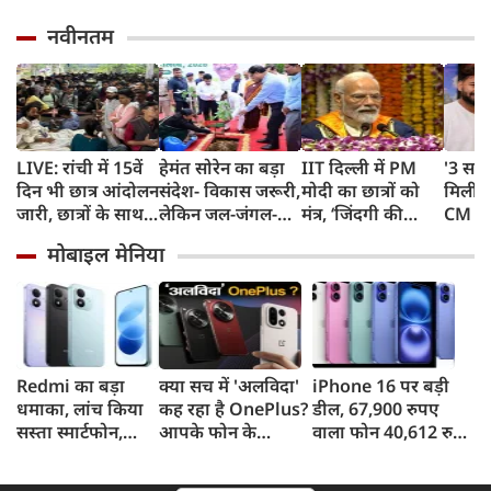
नवीनतम
LIVE: रांची में 15वें
हेमंत सोरेन का बड़ा
IIT दिल्ली में PM
'3 साल
दिन भी छात्र आंदोलन
संदेश- विकास जरूरी,
मोदी का छात्रों को
मिली',
जारी, छात्रों के साथ
लेकिन जल-जंगल-
मंत्र, ‘जिंदगी की
CM धा
सरकार की बैठक
जमीन की कीमत पर
परीक्षा में सब आउट
गुहार,
मोबाइल मेनिया
नहीं
ऑफ सिलेबस’,
लौटकर
चुनौतियों से मत
हूं काम
घबराना
Redmi का बड़ा
क्या सच में 'अलविदा'
iPhone 16 पर बड़ी
धमाका, लांच किया
कह रहा है OnePlus?
डील, 67,900 रुपए
सस्ता स्मार्टफोन,
आपके फोन के
वाला फोन 40,612 रुपए
8,000mAh बैटरी
अपडेट्स और वारंटी पर
में खरीदने का मौका, ऐसे
और 50MP कैमरा
आया बड़ा अपडेट
मिलेगा डिस्काउंट