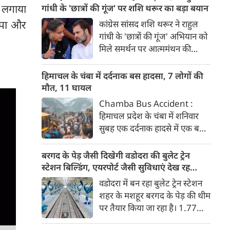
पिछले तीन साल से जमीन की तलाश
प लगाया
गांधी के 'छात्रों की गूंज' पर शशि थरूर का बड़ा बयान
कर रहे हैं। सीएम धामी ने अधिकारियों
जपा और
कांग्रेस सांसद शशि थरूर ने राहुल
को मामले में जरूरी कार्रवाई के निर्देश
गांधी के 'छात्रों की गूंज' अभियान को
दिए हैं।
मिले समर्थन पर आत्ममंथन की
जरूरत बताई। उन्होंने सवाल उठाया
कि क्या कांग्रेस Gen Z और छात्रों
हिमाचल के चंबा में दर्दनाक बस हादसा, 7 लोगों की
की नब्ज को समझने में नाकाम रही।
मौत, 11 घायल
Chamba Bus Accident :
हिमाचल प्रदेश के चंबा में शनिवार
सुबह एक दर्दनाक हादसे में एक बस
दुर्घटनाग्रस्त हो गई। इस दर्दनाक
हादसे में 7 लोगों की मौत हो गई और
बरगद के पेड़ जैसी दिखेगी वडोदरा की बुलेट ट्रेन
11 अन्य घायल हो गए। घायलों को
स्टेशन बिल्डिंग, एयरपोर्ट जैसी सुविधाएं देख रह
अस्पताल में भर्ती कराया गया है।
जाएंगे दंग
वडोदरा में बन रहा बुलेट ट्रेन स्टेशन
शहर के मशहूर बरगद के पेड़ की थीम
पर तैयार किया जा रहा है। 1.77
लाख वर्ग फीट में बन रहे स्टेशन पर