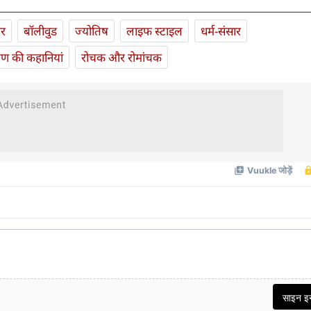
ार
बॉलीवुड
ज्योतिष
लाइफ स्‍टाइल
धर्म-संसार
यण की कहानियां
रोचक और रोमांचक