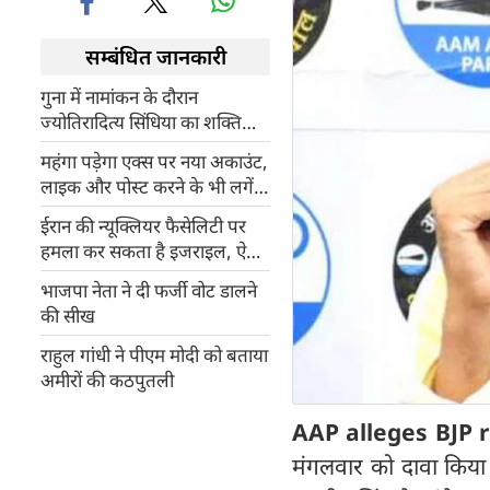
सम्बंधित जानकारी
गुना में नामांकन के दौरान
ज्योतिरादित्य सिंधिया का शक्ति
प्रदर्शन, बोले CM महाराज का देखा
महंगा पड़ेगा एक्स पर नया अकाउंट,
जलवा
लाइक और पोस्ट करने के भी लगेंगे
पैसे
ईरान की न्यूक्लियर फैसेलिटी पर
हमला कर सकता है इजराइल, ऐसा
हुआ तो दुनिया में शुरू हो जाएगी नई
भाजपा नेता ने दी फर्जी वोट डालने
जंग की शुरुआत
की सीख
राहुल गांधी ने पीएम मोदी को बताया
अमीरों की कठपुतली
AAP alleges BJP 
मंगलवार को दावा किया क