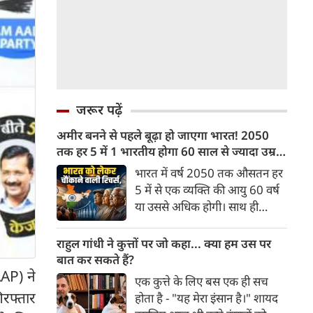
जरूर पढ़ें
अमीर बनने से पहले बूढ़ा हो जाएगा भारत! 2050
तक हर 5 में 1 भारतीय होगा 60 साल से ज्यादा उम्र
का
भारत में वर्ष 2050 तक औसतन हर
5 में से एक व्यक्ति की आयु 60 वर्ष
या उससे अधिक होगी। साथ ही
लगभग 10 में से 7 बुजुर्ग ग्रामीण
भारत में रहेंगे। ‘ट्रांसफॉर्म रूरल
राहुल गांधी ने कुत्तों पर जो कहा... क्या हम उस पर
इंडिया’ (टीआरआई) की रिचर्स के
बात कर सकते हैं?
अनुसार भारत विकसित देशों के
AP) ने
एक कुत्ते के लिए बस एक ही सच
विपरीत समृद्ध बनने से पहले ही वृद्ध
िरफ्तार
होता है - "यह मेरा इंसान है।" शायद
होती आबादी वाले देश की श्रेणी में