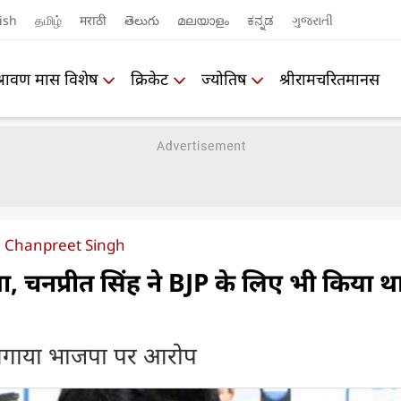
ish
தமிழ்
मराठी
తెలుగు
മലയാളം
ಕನ್ನಡ
ગુજરાતી
श्रावण मास विशेष
क्रिकेट
ज्योतिष
श्रीरामचरितमानस
g Chanpreet Singh
, चनप्रीत सिंह ने BJP के लिए भी किया थ
 लगाया भाजपा पर आरोप