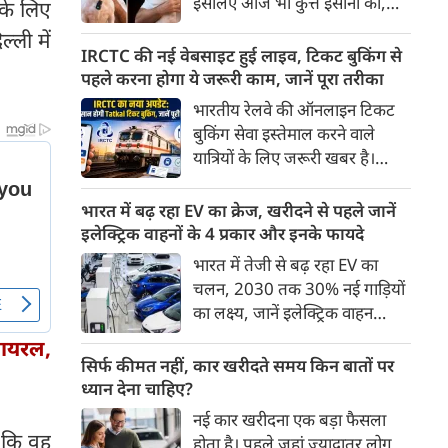
इसलिए आज भी कुत्ते इंसानों को,
 के लिए
पहुंच रहा है।
इंसानों से बेहतर समझते हैं। जब हम
्ली में
भू-राजनीति से लेकर कृत्रिम
IRCTC की नई वेबसाइट हुई लाइव, टिकट बुकिंग से
बुद्धिमत्ता, जलवायु परिवर्तन से लेकर
पहले करना होगा ये जरूरी काम, जानें पूरा तरीका
क्रिकेट तक हर विषय पर बहस कर
भारतीय रेलवे की ऑनलाइन टिकट
सकते हैं, तो उस जीव पर भी एक
बुकिंग सेवा इस्तेमाल करने वाले
गंभीर चर्चा बनती है जिसने किसी भी
यात्रियों के लिए जरूरी खबर है।
सभ्यता से पहले इंसान का साथ चुना
IRCTC ने अपनी नई टिकट बुकिंग
था। दुर्भाग्य यह है कि आज कुत्तों के
वेबसाइट का बीटा वर्जन लॉन्च कर
भारत में बढ़ रहा EV का क्रेज, खरीदने से पहले जानें
बारे में हमारी राय पशु-चिकित्सकों,
दिया है। करीब 24 साल पुराने
इलेक्ट्रिक वाहनों के 4 प्रकार और इनके फायदे
व्यवहार वैज्ञानिकों या विशेषज्ञों से
इंटरफेस के बाद वेबसाइट को नए
भारत में तेजी से बढ़ रहा EV का
कम... और व्हाट्सऐप यूनिवर्सिटी से
डिजाइन और कई नए फीचर्स के साथ
चलन, 2030 तक 30% नई गाड़ियों
ज़्यादा बनती है।
अपडेट किया गया है।
का लक्ष्य, जानें इलेक्ट्रिक वाहन
कितने प्रकार के होते हैं और क्या है
वायरल,
200 अरब रुपए का मौका
सिर्फ कीमत नहीं, कार खरीदते समय किन बातों पर
ध्यान देना चाहिए?
नई कार खरीदना एक बड़ा फैसला
 कि वह
होता है। पहले जहां ज़्यादातर लोग