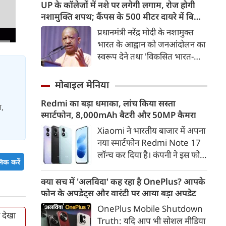
एयरपोर्ट जैसी आधुनिक सुविधाएं
UP के कॉलेजों में नशे पर लगेगी लगाम, रोज होगी
होंगी। मुंबई-अहमदाबाद यात्रा महज
नशामुक्ति शपथ; कैंपस के 500 मीटर दायरे में बिक्री
2 घंटे 15 मिनट में पूरी होगी।
पर सख्ती
प्रधानमंत्री नरेंद्र मोदी के नशामुक्त
भारत के आह्वान को जनआंदोलन का
स्वरूप देने तथा 'विकसित भारत-
विकसित उत्तर प्रदेश' के संकल्प को
साकार करने के उद्देश्य से योगी
मोबाइल मेनिया
सरकार सभी उच्च शिक्षण संस्थानों में
Redmi का बड़ा धमाका, लांच किया सस्ता
व्यापक नशामुक्ति अभियान
स,
स्मार्टफोन, 8,000mAh बैटरी और 50MP कैमरा
चलाएगी। विधानसभा परिसर में उच्च
शिक्षा मंत्री योगेंद्र उपाध्याय की
Xiaomi ने भारतीय बाजार में अपना
अध्यक्षता में प्रदेश के सभी राजकीय
नया स्मार्टफोन Redmi Note 17
विश्वविद्यालयों के कुलसचिवों एवं
लॉन्च कर दिया है। कंपनी ने इस फोन
िक करें
परीक्षा नियंत्रकों की महत्वपूर्ण बैठक
को TrueColour AMOLED
आयोजित की गई।
डिस्प्ले, 8,000mAh की बड़ी बैटरी
क्या सच में 'अलविदा' कह रहा है OnePlus? आपके
और Qualcomm Snapdragon
फोन के अपडेट्स और वारंटी पर आया बड़ा अपडेट
चिपसेट के साथ पेश किया है। फोन में
OnePlus Mobile Shutdown
50MP का मेन कैमरा दिया गया है।
ा देखा
Truth: यदि आप भी सोशल मीडिया