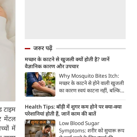
जरुर पढ़ें
मच्छर के काटने से खुजली क्यों होती है? जानें
वैज्ञानिक कारण और उपचार
Why Mosquito Bites Itch:
मच्छर के काटने से होने वाली खुजली
का कारण स्वयं काटना नहीं, बल्कि
मच्छर की लार के प्रति शरीर की
प्रतिरक्षा प्रतिक्रिया है। हिस्टामिन के
Health Tips: बॉड़ी में शुगर कम होने पर क्या-क्या
ेड टाइम
निकलने से त्वचा पर लालिमा, सूजन
परेशानियां होती हैं, जानें काम की बातें
 मेंटल
और खुजली होती है। यहां जानिए
Low Blood Sugar
मच्छर के काटने से खुजली क्यों होती
चों में
Symptoms: शरीर को सुचारू रूप
है, इसके पीछे का वैज्ञानिक कारण