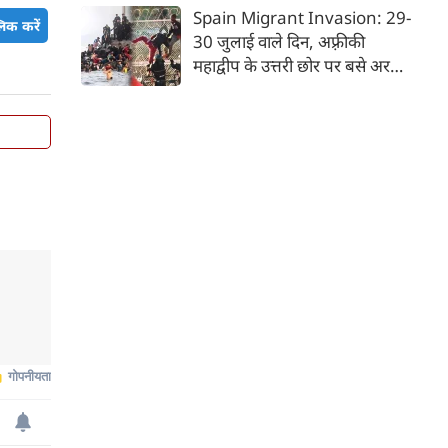
देश भारत, लोकजीवन की अंतहीन
Spain Migrant Invasion: 29-
िक करें
विविधताओं का गहरा जमावड़ा है।
30 जुलाई वाले दिन, अफ़्रीकी
महाद्वीप के उत्तरी छोर पर बसे अरबी
राजशाही के देश मोरक्को से भाग रहे
'जेन-जी' किस्म के हज़ारों युवाओं ने
एक ऐसा दृश्य रच दिया, जिससे
यूरोपीय संघ के देशों में तहलका मच
गया। वे गिरते-पड़ते-दौड़ते हुए
मोरक्को से ही सटे—पर स्पेनी
स्वामित्व वाले एक छोटे से अलग
भूखंड पर बसे— 'सेउता' (Ceuta)
नाम के शहर में ऐसे पहुँचे, मानो
आनन-फानन में उस पर धावा बोल
दिया गया है।