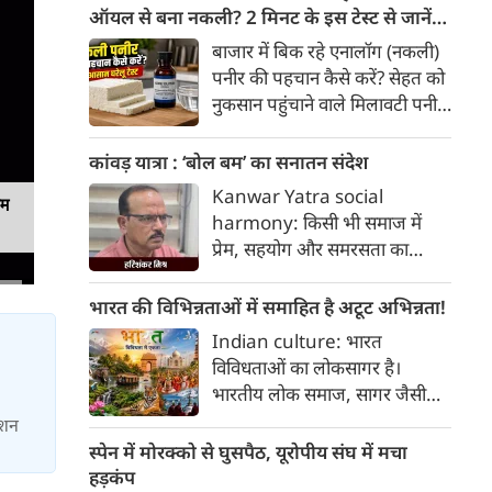
हैक्स।
ऑयल से बना नकली? 2 मिनट के इस टेस्ट से जानें
सच्चाई
बाजार में बिक रहे एनालॉग (नकली)
पनीर की पहचान कैसे करें? सेहत को
नुकसान पहुंचाने वाले मिलावटी पनीर
को परखने के 5 आसान घरेलू तरीके
यहां जानें।
कांवड़ यात्रा : ‘बोल बम’ का सनातन संदेश
Kanwar Yatra social
यम
harmony: किसी भी समाज में
प्रेम, सहयोग और समरसता का
वातावरण तब स्वतः निर्मित होता है,
जब व्यक्ति अपने अहंकार का त्याग
भारत की विभिन्नताओं में समाहित है अटूट अभिन्नता!
कर भक्ति का पथ अपनाता है। कांवड़
Indian culture: भारत
यात्रा इसी सत्य का सजीव प्रतीक है।
विविधताओं का लोकसागर है।
मनुष्य को मनुष्य से जोड़ने वाली
भारतीय लोक समाज, सागर जैसी
सांस्कृतिक चेतना की यह एक विराट
विशालता के साथ ही साथ लोकजीवन
ाशन
यात्रा है जिसमें जाति, वर्ग, भाषा,
में समायी अंतहीन विविधताओं का
स्पेन में मोरक्को से घुसपैठ, यूरोपीय संघ में मचा
क्षेत्र, आर्थिक स्थिति और सामाजिक
जीता-जागता संग्रहालय हैं। हमारा
हड़कंप
भेदभाव गौण हो जाते हैं।