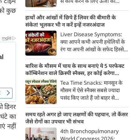
एक टाइम
से कार्य करने के लिए ऊर्जा की
क्या है, हिस्टामिन की क्या भूमिका
आवश्यकता होती है और इस ऊर्जा
को कुछ
होती है और खुजली से राहत पाने के
का प्रमुख स्रोत ग्लूकोज यानी ब्लड
हाथों और आंखों में छिपे हैं लिवर की बीमारी के
प्रभावी घरेलू व चिकित्सीय उपाय।
शुगर है। जब शरीर में ब्लड शुगर का
संकेत! भूलकर भी न करें इन्हें नजरअंदाज
स्तर सामान्य से कम हो जाता है, तो
Liver Disease Symptoms:
इस स्थिति को हाइपोग्लाइसीमिया
क्या आपने कभी अपनी हथेलियों के
(Hypoglycemia) कहा जाता है।
रंग या अपनी आंखों के सफेद हिस्से
ब्लड शुगर कम होने पर शरीर तुरंत
(स्केलेरा) पर बारीकी से गौर किया है?
संकेत देना शुरू कर देता है।
अक्सर हम हलकी लालिमा या आंखों
बारिश के मौसम में चाय के साथ बनाएं ये 5 परफेक्ट
के पीलेपन को थकान समझकर टाल
कॉम्बिनेशन वाले क्रिस्पी स्नैक्स, हर कोई करेगा
देते हैं। लेकिन शरीर के ये छोटे-छोटे
तारीफ
Tea Time Snacks: मानसून के
बदलाव असल में एक बहुत बड़ी
मौसम में ऐसे स्नैक्स सबसे ज्यादा
चेतावनी हो सकते हैं।
पसंद किए जाते हैं जो बाहर से
कुरकुरे, अंदर से नरम और स्वाद में
ो डिनर
लाजवाब हों। यहां आपके लिये प्रस्तुत
समय रहते अगर हो जाए लक्षणों की पहचान, तो कैंसर
घंटे का
हैं पकौड़ों से लेकर कॉर्न फ्रिटर्स तक
जैसे रोगों का उपचार भी संभव
एं नहीं
के कई मसालेदार स्नैक्स की ऐसी
4th Bronchopulmonary
रेसिपीज, जिन्हें आप घर पर कम
World Congress 2026: