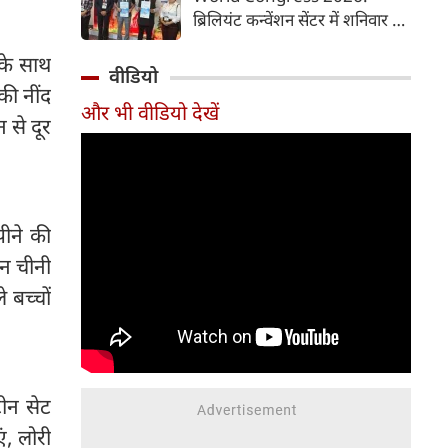
समय में आसानी से तैयार कर सकते
ब्रिलियंट कन्वेंशन सेंटर में शनिवार से
हैं।
चौथी ब्रोंकोपल्मोनरी वर्ल्ड कांग्रेस
के साथ
2026 की मुख्य कॉन्फ्रेंस की
वीडियो
शुरुआत हुई। इस कॉन्फ्रेंस में देश-
 की नींद
और भी वीडियो देखें
विदेश से आए पल्मोनोलॉजिस्ट,
 से दूर
क्रिटिकल केयर विशेषज्ञ, थोरासिक
सर्जन, मेडिकल रिसर्चर और युवा
चिकित्सक शामिल हुए। पहले दिन
विशेषज्ञों ने फेफड़ों की बीमारियों के
पीने की
आधुनिक उपचार, नई रिसर्च और
उन्नत तकनीकों पर अपने अनुभव
न चीनी
साझा किए। इस कॉन्फ्रेंस में 700 से
 बच्चों
अधिक प्रतिभागियों ने पंजीकरण
(रजिस्ट्रेशन) कराया है।
ीन सेट
ं, लोरी