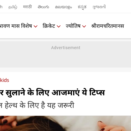
sh
தமிழ்
मराठी
తెలుగు
മലയാളം
ಕನ್ನಡ
ગુજરાતી
श्रावण मास विशेष
क्रिकेट
ज्योतिष
श्रीरामचरितमानस
 kids
र सुलाने के लिए आजमाएं ये टिप्स
हेल्थ के लिए है यह जरूरी