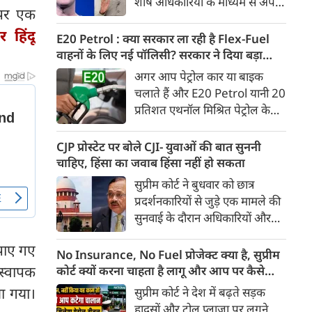
शीर्ष अधिकारियों के माध्यम से अपनी
Ather Annual Community
े पर एक
माफी पहुंचाई। सूत्रों ने बताया कि
Day के दौरान भारतीय बाजार में पेश
र हिंदू
बैठक के दौरान Meta ने यह भी
E20 Petrol : क्या सरकार ला रही है Flex-Fuel
करेगी।
स्वीकार किया कि कुछ खास तरह के
वाहनों के लिए नई पॉलिसी? सरकार ने दिया बड़ा
कंटेंट को ज्यादा लोगों तक पहुंचाने के
अपडेट
अगर आप पेट्रोल कार या बाइक
लिए बड़ी रकम का भुगतान किया
चलाते हैं और E20 Petrol यानी 20
गया था। सूत्र के मुताबिक, Meta ने
प्रतिशत एथनॉल मिश्रित पेट्रोल के
गलती स्वीकार करते हुए माफी मांगी
इस्तेमाल को लेकर चिंतित हैं, तो
और इस पर अफसोस जताया।
आपके लिए बड़ी खबर है। भारी
CJP प्रोस्टेट पर बोले CJI- युवाओं की बात सुननी
उद्योग मंत्रालय ने स्पष्ट किया है कि
चाहिए, हिंसा का जवाब हिंसा नहीं हो सकता
20 प्रतिशत से अधिक एथनॉल
सुप्रीम कोर्ट ने बुधवार को छात्र
मिश्रित ईंधन पर चलने वाले Flex-
प्रदर्शनकारियों से जुड़े एक मामले की
Fuel वाहनों को बढ़ावा देने के लिए
सुनवाई के दौरान अधिकारियों और
सरकार ने अलग से कोई राष्ट्रीय नीति
सुरक्षा बलों से संयम बरतने की सलाह
नहीं बनाई है। मंत्रालय ने यह भी स्पष्ट
पाए गए
दी। कोर्ट ने कहा कि युवा छात्रों के
No Insurance, No Fuel प्रोजेक्ट क्या है, सुप्रीम
किया कि Flex-Fuel और Electric
विरोध प्रदर्शन के दौरान हिंसा रोकने के
 स्वापक
कोर्ट क्यों करना चाहता है लागू और आप पर कैसे
Vehicles को प्रोत्साहित करने को
लिए अगर हिंसक तरीके अपनाए गए,
पड़ेगा असर
ा गया।
सुप्रीम कोर्ट ने देश में बढ़ते सड़क
लेकर उसने फिलहाल कोई अलग
तो इससे स्थिति और बिगड़ सकती है।
हादसों और टोल प्लाजा पर लगने
अध्ययन नहीं कराया है।