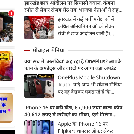
हादसा बुधवार को झांसी के पूंछ थाना
झारखंड छात्र आंदोलन पर सियासी बवाल, कंगना
क्षेत्र में हुआ।
रनौत से लेकर संजय सेठ तक भाजपा नेताओं ने राहुल
गांधी से पूछा सवाल
झारखंड में कई भर्ती परीक्षाओं में
कथित अनियमितताओं को लेकर
रांची में छात्र आंदोलन जारी है।
भाजपा ने इस मामले को लेकर आज
सख्‍त रूख अपनाया और विधानसभा
मोबाइल मेनिया
से संसद तक यह मामला उठाया।
क्या सच में 'अलविदा' कह रहा है OnePlus? आपके
कंगना रनौत से लेकर संजय सेठ तक
फोन के अपडेट्स और वारंटी पर आया बड़ा अपडेट
कई भाजपा नेताओं ने इस मामले में
राहुल गांधी पर निशाना साधा।
OnePlus Mobile Shutdown
Truth: यदि आप भी सोशल मीडिया
पर यह देखकर घबरा रहे हैं कि
"OnePlus मोबाइल बंद हो रहा है",
तो थोड़ा ठहरिए! टेक वर्ल्ड में किसी
iPhone 16 पर बड़ी डील, 67,900 रुपए वाला फोन
समय 'फ्लैगशिप किलर' के नाम से
40,612 रुपए में खरीदने का मौका, ऐसे मिलेगा
मशहूर इस ब्रांड को लेकर इंटरनेट पर
डिस्काउंट
Apple के iPhone 16 पर
लगातार कयासबाजी का दौर जारी है।
Flipkart शानदार ऑफर लेकर