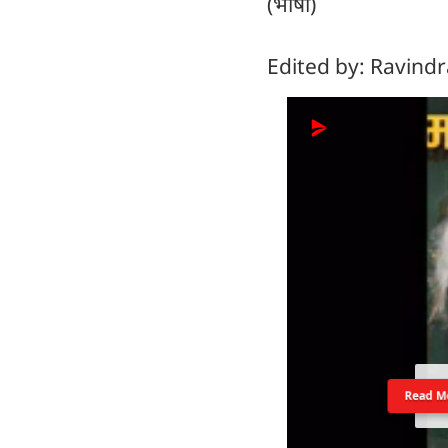
(भाषा)
Edited by: Ravind
Read M