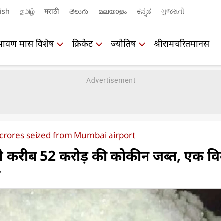
ish
தமிழ்
मराठी
తెలుగు
മലയാളം
ಕನ್ನಡ
ગુજરાતી
श्रावण मास विशेष
क्रिकेट
ज्योतिष
श्रीरामचरितमानस
crores seized from Mumbai airport
े से करीब 52 करोड़ की कोकीन जब्त, एक वि
र