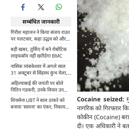
सम्बंधित जानकारी
गिरीश महाजन ने किया संजय राउत
पर पलटवार, कहा उद्धव को और
किसी राजनीतिक दुश्मन की जरूरत
बड़ी खबर, तुर्किए में बने रोबोटिक
नहीं
लाइफबॉय नहीं खरीदेगा BMC
नासिक त्र्यंबकेश्वर में अगले साल
31 अक्टूबर से सिंहस्थ कुंभ मेला,
तैयारियों को लेकर क्या बोले सीएम
अहिल्याबाई की जयंती पर बोले
फडणवीस?
नितिन गडकरी, उनके विचार उनकी
प्रतिमाओं से अधिक प्रासंगिक
Cocaine seized:
म
शिवसेना UBT ने बाल ठाकरे को
बनाया 'सामना' का एंकर, निकाय
नागरिक को गिरफ्तार कि
चुनाव से पहले AI पर बड़ा दांव
कोकीन (Cocaine) बराम
दी। एक अधिकारी ने बता