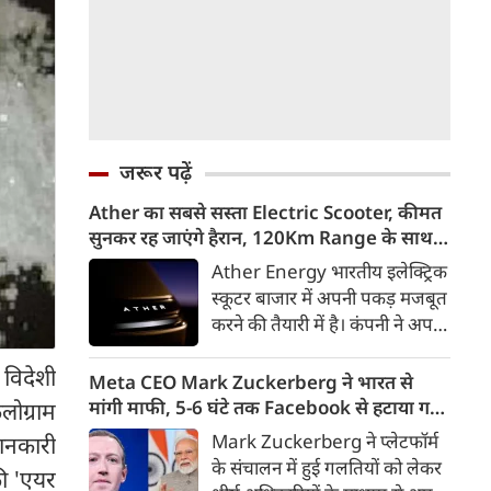
जरूर पढ़ें
Ather का सबसे सस्ता Electric Scooter, कीमत
सुनकर रह जाएंगे हैरान, 120Km Range के साथ
आएगा Konarc
Ather Energy भारतीय इलेक्ट्रिक
स्कूटर बाजार में अपनी पकड़ मजबूत
करने की तैयारी में है। कंपनी ने अपने
नए EL Platform आधारित फैमिली
 विदेशी
इलेक्ट्रिक स्कूटर का पहला वीडियो
Meta CEO Mark Zuckerberg ने भारत से
टीजर जारी कर दिया है। इस नए
मांगी माफी, 5-6 घंटे तक Facebook से हटाया गया
लोग्राम
इलेक्ट्रिक स्कूटर का नाम Ather
था PM Modi का वीडियो
Mark Zuckerberg ने प्लेटफॉर्म
ानकारी
Konarc बताया गया है। कंपनी इसे
के संचालन में हुई गलतियों को लेकर
ी 'एयर
29 अगस्त 2026 को होने वाले