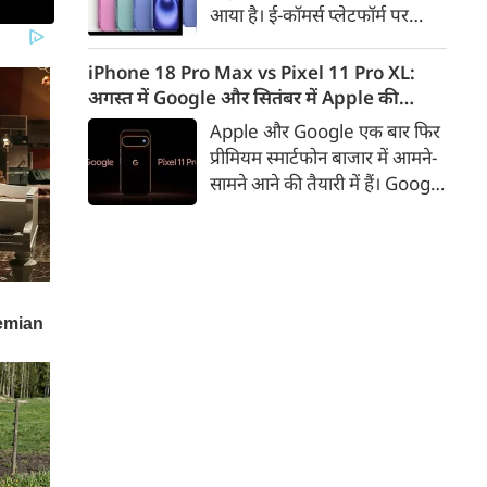
आया है। ई-कॉमर्स प्लेटफॉर्म पर
iPhone 16 के 128GB मॉडल की
कीमत सीधे डिस्काउंट के बाद
iPhone 18 Pro Max vs Pixel 11 Pro XL:
67,900 रुपए हो गई है। वहीं, अगर
अगस्त में Google और सितंबर में Apple की
ग्राहक एक्सचेंज ऑफर और चुनिंदा
टक्कर, जानें कौन होगा सबसे दमदार?
Apple और Google एक बार फिर
बैंक कार्ड के डिस्काउंट का फायदा
प्रीमियम स्मार्टफोन बाजार में आमने-
उठाते हैं, तो इस फोन को प्रभावी तौर
सामने आने की तैयारी में हैं। Google
पर सिर्फ 40,612 रुप में खरीदा जा
का नया Pixel 11 Pro XL अगस्त
सकता है।
में लॉन्च होने की उम्मीद है, जबकि
Apple सितंबर में iPhone 18
Pro Max पेश कर सकता है। दोनों
फोन में इस बार बड़े डिजाइन बदलाव
के बजाय हार्डवेयर और सॉफ्टवेयर में
कई अहम अपग्रेड देखने को मिल
सकते हैं।