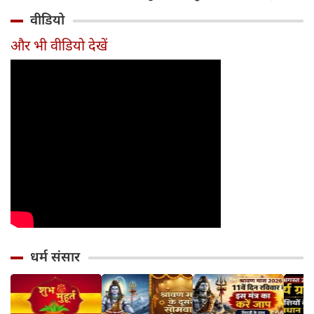
होगा 12 अगस्त तक
और आधुनिक दर्शन
बदलाव
मुहूर्त?
वीडियो
सावधान
का जन्म
और भी वीडियो देखें
धर्म संसार