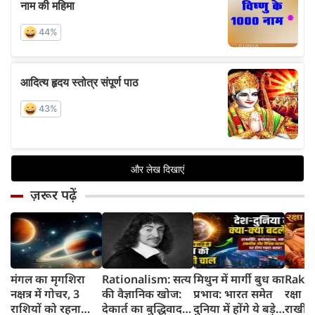
ज़रूर पढ़ें
मंगल का मृगशिरा
Rationalism: सत्य
मिथुन में मार्गी बुध का
Rakhi
नक्षत्र में गोचर, 3
की वैज्ञानिक खोज:
प्रभाव: भारत समेत
रक्षा ब
राशियों को रहना
देकार्त का बुद्धिवाद
दुनिया में होंगे ये बड़े
राखी ब