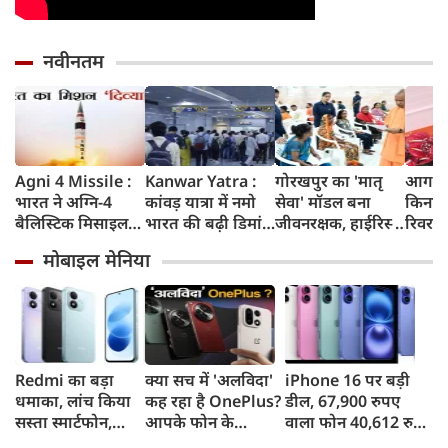
नवीनतम
Agni 4 Missile :
Kanwar Yatra :
गोरखपुर का 'मातृ
आगरा म
भारत ने अग्नि-4
कांवड़ यात्रा में नमो
सेवा' मॉडल बना
किनारे
बैलिस्टिक मिसाइल
भारत की बढ़ी डिमांड,
जीवनरक्षक, हाईरिस्क
रिवर फ्
का सफल परीक्षण
गाजियाबाद समेत
गर्भवती महिलाओं के
करोड़ 
मोबाइल मेनिया
किया, 4,000 KM
कई स्टेशनों पर 50%
इलाज से बची 77
करेगी 
तक मारक क्षमता
तक बढ़ी यात्रियों की
जिंदगियां
मिलेंग
संख्या
सुविधा
Redmi का बड़ा
क्या सच में 'अलविदा'
iPhone 16 पर बड़ी
धमाका, लांच किया
कह रहा है OnePlus?
डील, 67,900 रुपए
सस्ता स्मार्टफोन,
आपके फोन के
वाला फोन 40,612 रुपए
8,000mAh बैटरी
अपडेट्स और वारंटी पर
में खरीदने का मौका, ऐसे