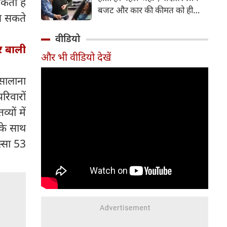
सकता है
बजट और कार की कीमत को ही
िख सकते
सबसे अहम मानते थे, वहीं आज
खरीदार कई दूसरे पहलुओं पर भी
वीडियो
ध्यान देते हैं। आइए जानते हैं कि कार
और बाली
और भी वीडियो देखें
खरीदते समय किन बातों पर ध्यान
देना चाहिए।
सालाना
िवारों
यों में
 के साथ
स्सा 53