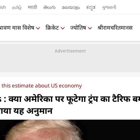
ish
தமிழ்
मराठी
తెలుగు
മലയാളം
ಕನ್ನಡ
ગુજરાતી
श्रावण मास विशेष
क्रिकेट
ज्योतिष
श्रीरामचरितमानस
 this estimate about US economy
क्‍या अमेरिका पर फूटेगा ट्रंप का टैरिफ ब
जताया यह अनुमान