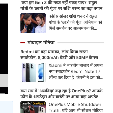
उत्तराखंड शिफ्ट होना चाहते हैं और
'क्या हम Gen Z की नब्ज नहीं पकड़ पाए?' राहुल
पिछले तीन साल से जमीन की तलाश
गांधी के 'छात्रों की गूंज' पर शशि थरूर का बड़ा बयान
कर रहे हैं। सीएम धामी ने अधिकारियों
कांग्रेस सांसद शशि थरूर ने राहुल
को मामले में जरूरी कार्रवाई के निर्देश
गांधी के 'छात्रों की गूंज' अभियान को
दिए हैं।
मिले समर्थन पर आत्ममंथन की
जरूरत बताई। उन्होंने सवाल उठाया
कि क्या कांग्रेस Gen Z और छात्रों
मोबाइल मेनिया
की नब्ज को समझने में नाकाम रही।
Redmi का बड़ा धमाका, लांच किया सस्ता
स्मार्टफोन, 8,000mAh बैटरी और 50MP कैमरा
Xiaomi ने भारतीय बाजार में अपना
नया स्मार्टफोन Redmi Note 17
लॉन्च कर दिया है। कंपनी ने इस फोन
को TrueColour AMOLED
डिस्प्ले, 8,000mAh की बड़ी बैटरी
क्या सच में 'अलविदा' कह रहा है OnePlus? आपके
और Qualcomm Snapdragon
फोन के अपडेट्स और वारंटी पर आया बड़ा अपडेट
चिपसेट के साथ पेश किया है। फोन में
OnePlus Mobile Shutdown
50MP का मेन कैमरा दिया गया है।
Truth: यदि आप भी सोशल मीडिया