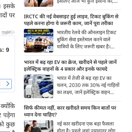
इसलिए आज भी कुत्ते इंसानों को,
पहुंच रहा है।
। इसके
इंसानों से बेहतर समझते हैं। जब हम
ादों पर
भू-राजनीति से लेकर कृत्रिम
IRCTC की नई वेबसाइट हुई लाइव, टिकट बुकिंग से
बुद्धिमत्ता, जलवायु परिवर्तन से लेकर
पहले करना होगा ये जरूरी काम, जानें पूरा तरीका
क्रिकेट तक हर विषय पर बहस कर
भारतीय रेलवे की ऑनलाइन टिकट
सकते हैं, तो उस जीव पर भी एक
बुकिंग सेवा इस्तेमाल करने वाले
गंभीर चर्चा बनती है जिसने किसी भी
यात्रियों के लिए जरूरी खबर है।
सभ्यता से पहले इंसान का साथ चुना
IRCTC ने अपनी नई टिकट बुकिंग
था। दुर्भाग्य यह है कि आज कुत्तों के
वेबसाइट का बीटा वर्जन लॉन्च कर
भारत में बढ़ रहा EV का क्रेज, खरीदने से पहले जानें
बारे में हमारी राय पशु-चिकित्सकों,
दिया है। करीब 24 साल पुराने
इलेक्ट्रिक वाहनों के 4 प्रकार और इनके फायदे
व्यवहार वैज्ञानिकों या विशेषज्ञों से
इंटरफेस के बाद वेबसाइट को नए
भारत में तेजी से बढ़ रहा EV का
कम... और व्हाट्सऐप यूनिवर्सिटी से
डिजाइन और कई नए फीचर्स के साथ
चलन, 2030 तक 30% नई गाड़ियों
ज़्यादा बनती है।
अपडेट किया गया है।
का लक्ष्य, जानें इलेक्ट्रिक वाहन
कितने प्रकार के होते हैं और क्या है
क्योंकि
200 अरब रुपए का मौका
सिर्फ कीमत नहीं, कार खरीदते समय किन बातों पर
पड़ेगा
ध्यान देना चाहिए?
 को कुछ
नई कार खरीदना एक बड़ा फैसला
होता है। पहले जहां ज़्यादातर लोग