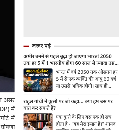
जरूर पढ़ें
अमीर बनने से पहले बूढ़ा हो जाएगा भारत! 2050
तक हर 5 में 1 भारतीय होगा 60 साल से ज्यादा उम्र
का
भारत में वर्ष 2050 तक औसतन हर
5 में से एक व्यक्ति की आयु 60 वर्ष
या उससे अधिक होगी। साथ ही
लगभग 10 में से 7 बुजुर्ग ग्रामीण
 का असर
भारत में रहेंगे। ‘ट्रांसफॉर्म रूरल
राहुल गांधी ने कुत्तों पर जो कहा... क्या हम उस पर
इंडिया’ (टीआरआई) की रिचर्स के
बात कर सकते हैं?
DP) में
अनुसार भारत विकसित देशों के
एक कुत्ते के लिए बस एक ही सच
्ट में
विपरीत समृद्ध बनने से पहले ही वृद्ध
होता है - "यह मेरा इंसान है।" शायद
ो घोषणा
होती आबादी वाले देश की श्रेणी में