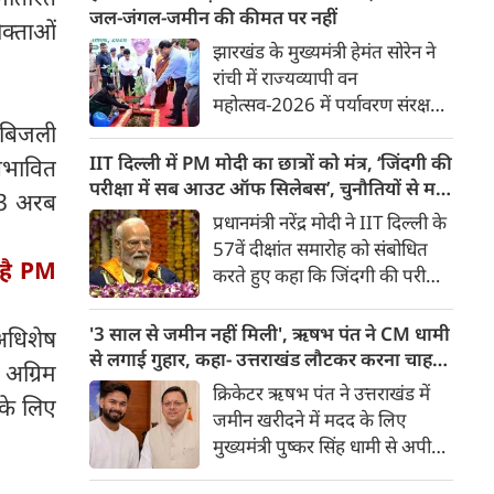
सर्किट हाउस में सरकार और छात्रों के
जल-जंगल-जमीन की कीमत पर नहीं
क्ताओं
प्रतिनिधिमंडल के बीच बातचीत हुई।
झारखंड के मुख्यमंत्री हेमंत सोरेन ने
पल पल की जानकारी...
रांची में राज्यव्यापी वन
महोत्सव-2026 में पर्यावरण संरक्षण
का संकल्प दिलाया। उन्होंने कहा कि
ि बिजली
विकास जरूरी है, लेकिन जल, जंगल
IIT दिल्ली में PM मोदी का छात्रों को मंत्र, ‘जिंदगी की
्रभावित
और जमीन की कीमत पर नहीं।
परीक्षा में सब आउट ऑफ सिलेबस’, चुनौतियों से मत
43 अरब
सरकार इंसान, वन्यजीव और
घबराना
प्रधानमंत्री नरेंद्र मोदी ने IIT दिल्ली के
पर्यावरण के लिए उपयोगी पेड़ों को
57वें दीक्षांत समारोह को संबोधित
प्राथमिकता देगी।
 है PM
करते हुए कहा कि जिंदगी की परीक्षा
में सब आउट ऑफ सिलेबस है।
इसका कोई कोर्स या पेपर नहीं होता।
'3 साल से जमीन नहीं मिली', ऋषभ पंत ने CM धामी
अधिशेष
उन्होंने कहा कि चुनौतियों से जो
से लगाई गुहार, कहा- उत्तराखंड लौटकर करना चाहता
अग्रिम
सिखेगा, वहीं जीतेगा। चुनौतियां
हूं काम
क्रिकेटर ऋषभ पंत ने उत्तराखंड में
के लिए
आपके लिए अवसर बन जाएगी।
जमीन खरीदने में मदद के लिए
उन्होंने कहा कि चुनौतियां बड़ी हो तो
मुख्यमंत्री पुष्कर सिंह धामी से अपील
घबराना नहीं चाहिए। हमेशा सीखने
की है। पंत ने कहा कि वह दिल्ली से
की ललक बनाए रखनी चाहिए।