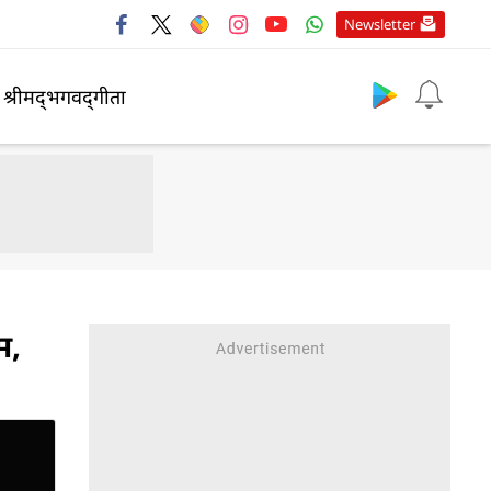
Newsletter
श्रीमद्‍भगवद्‍गीता
म,