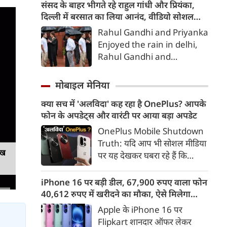
लगा है। कुल 8 जगहों पर धंस चुकी
संसद के बाहर भीगते रहे राहुल गांधी और प्रियंका,
इस सड़क की मरम्मत के लिए
दिल्‍ली में बरसात का लिया आनंद, वीडियो सोशल
इंजीनियरों ने अब 'हास्यास्पद थेरेपी'
मीडिया में वायरल
Rahul Gandhi and Priyanka
शुरू की है। सड़क को सुखाने के लिए
Enjoyed the rain in delhi,
बड़े-बड़े पंखे लगा दिए गए हैं। इस
Rahul Gandhi and
अनूठे 'तकनीकी चमत्कार' को लेकर
Priyanka, Rahul Gandhi
सपा प्रमुख अखिलेश यादव ने तीखा
and Priyanka got drenched
मोबाइल मेनिया
तंज कसा है,
outside Parliament;
क्या सच में 'अलविदा' कह रहा है OnePlus? आपके
enjoyed the rain in Delhi,
फोन के अपडेट्स और वारंटी पर आया बड़ा अपडेट
राहुल गांधी और प्रियंका
OnePlus Mobile Shutdown
Truth: यदि आप भी सोशल मीडिया
ेख
पर यह देखकर घबरा रहे हैं कि
"OnePlus मोबाइल बंद हो रहा है",
तो थोड़ा ठहरिए! टेक वर्ल्ड में किसी
iPhone 16 पर बड़ी डील, 67,900 रुपए वाला फोन
समय 'फ्लैगशिप किलर' के नाम से
40,612 रुपए में खरीदने का मौका, ऐसे मिलेगा
मशहूर इस ब्रांड को लेकर इंटरनेट पर
डिस्काउंट
Apple के iPhone 16 पर
लगातार कयासबाजी का दौर जारी है।
Flipkart शानदार ऑफर लेकर