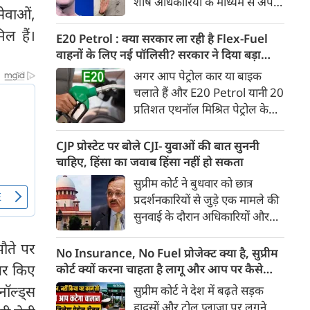
शीर्ष अधिकारियों के माध्यम से अपनी
Ather Annual Community
सेवाओं,
माफी पहुंचाई। सूत्रों ने बताया कि
Day के दौरान भारतीय बाजार में पेश
ल हैं।
बैठक के दौरान Meta ने यह भी
E20 Petrol : क्या सरकार ला रही है Flex-Fuel
करेगी।
स्वीकार किया कि कुछ खास तरह के
वाहनों के लिए नई पॉलिसी? सरकार ने दिया बड़ा
कंटेंट को ज्यादा लोगों तक पहुंचाने के
अपडेट
अगर आप पेट्रोल कार या बाइक
लिए बड़ी रकम का भुगतान किया
चलाते हैं और E20 Petrol यानी 20
गया था। सूत्र के मुताबिक, Meta ने
प्रतिशत एथनॉल मिश्रित पेट्रोल के
गलती स्वीकार करते हुए माफी मांगी
इस्तेमाल को लेकर चिंतित हैं, तो
और इस पर अफसोस जताया।
आपके लिए बड़ी खबर है। भारी
CJP प्रोस्टेट पर बोले CJI- युवाओं की बात सुननी
उद्योग मंत्रालय ने स्पष्ट किया है कि
चाहिए, हिंसा का जवाब हिंसा नहीं हो सकता
20 प्रतिशत से अधिक एथनॉल
सुप्रीम कोर्ट ने बुधवार को छात्र
मिश्रित ईंधन पर चलने वाले Flex-
प्रदर्शनकारियों से जुड़े एक मामले की
Fuel वाहनों को बढ़ावा देने के लिए
सुनवाई के दौरान अधिकारियों और
सरकार ने अलग से कोई राष्ट्रीय नीति
सुरक्षा बलों से संयम बरतने की सलाह
नहीं बनाई है। मंत्रालय ने यह भी स्पष्ट
ौते पर
दी। कोर्ट ने कहा कि युवा छात्रों के
No Insurance, No Fuel प्रोजेक्ट क्या है, सुप्रीम
किया कि Flex-Fuel और Electric
विरोध प्रदर्शन के दौरान हिंसा रोकने के
क्षर किए
कोर्ट क्यों करना चाहता है लागू और आप पर कैसे
Vehicles को प्रोत्साहित करने को
लिए अगर हिंसक तरीके अपनाए गए,
पड़ेगा असर
नॉल्ड्स
सुप्रीम कोर्ट ने देश में बढ़ते सड़क
लेकर उसने फिलहाल कोई अलग
तो इससे स्थिति और बिगड़ सकती है।
हादसों और टोल प्लाजा पर लगने
अध्ययन नहीं कराया है।