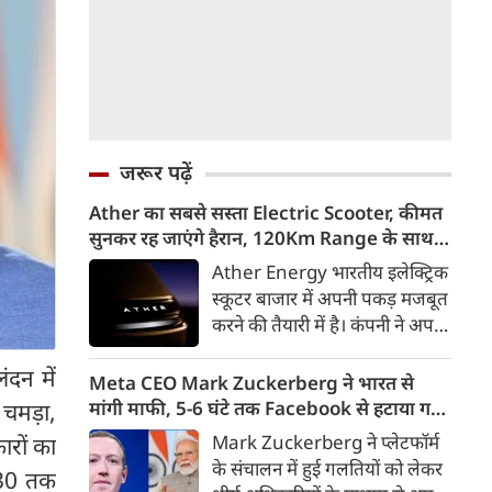
जरूर पढ़ें
Ather का सबसे सस्ता Electric Scooter, कीमत
सुनकर रह जाएंगे हैरान, 120Km Range के साथ
आएगा Konarc
Ather Energy भारतीय इलेक्ट्रिक
स्कूटर बाजार में अपनी पकड़ मजबूत
करने की तैयारी में है। कंपनी ने अपने
नए EL Platform आधारित फैमिली
ंदन में
इलेक्ट्रिक स्कूटर का पहला वीडियो
Meta CEO Mark Zuckerberg ने भारत से
टीजर जारी कर दिया है। इस नए
मांगी माफी, 5-6 घंटे तक Facebook से हटाया गया
 चमड़ा,
इलेक्ट्रिक स्कूटर का नाम Ather
था PM Modi का वीडियो
Mark Zuckerberg ने प्लेटफॉर्म
ारों का
Konarc बताया गया है। कंपनी इसे
के संचालन में हुई गलतियों को लेकर
030 तक
29 अगस्त 2026 को होने वाले