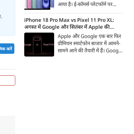
आया है। ई-कॉमर्स प्लेटफॉर्म पर
iPhone 16 के 128GB मॉडल की
स,
कीमत सीधे डिस्काउंट के बाद
iPhone 18 Pro Max vs Pixel 11 Pro XL:
67,900 रुपए हो गई है। वहीं, अगर
अगस्त में Google और सितंबर में Apple की
ग्राहक एक्सचेंज ऑफर और चुनिंदा
टक्कर, जानें कौन होगा सबसे दमदार?
Apple और Google एक बार फिर
बैंक कार्ड के डिस्काउंट का फायदा
प्रीमियम स्मार्टफोन बाजार में आमने-
उठाते हैं, तो इस फोन को प्रभावी तौर
िक करें
सामने आने की तैयारी में हैं। Google
पर सिर्फ 40,612 रुप में खरीदा जा
का नया Pixel 11 Pro XL अगस्त
सकता है।
में लॉन्च होने की उम्मीद है, जबकि
Apple सितंबर में iPhone 18
Pro Max पेश कर सकता है। दोनों
फोन में इस बार बड़े डिजाइन बदलाव
के बजाय हार्डवेयर और सॉफ्टवेयर में
कई अहम अपग्रेड देखने को मिल
सकते हैं।