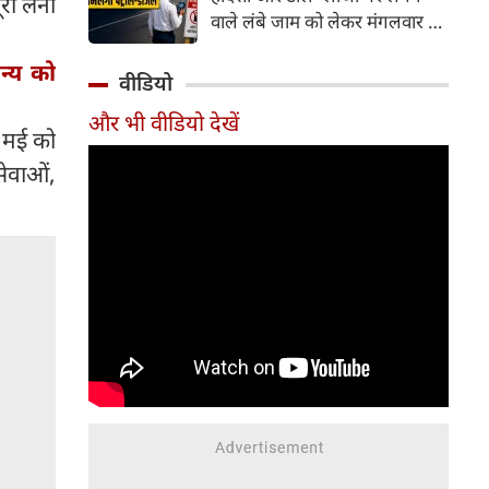
री लेनी
वाले लंबे जाम को लेकर मंगलवार को
गंभीर चिंता जताई। कोर्ट ने केंद्र
न्य को
सरकार को चुनिंदा राष्ट्रीय राजमार्गों
वीडियो
पर पायलट प्रोजेक्ट शुरू करने का
और भी वीडियो देखें
निर्देश दिया है। इसके तहत पारंपरिक
6 मई को
टोल प्लाजा की जगह Automatic
सेवाओं,
Number Plate Recognition
(ANPR) जैसी तकनीक आधारित
ऑटोमैटिक व्हीकल डिटेक्शन सिस्टम
लागू करने की योजना है, जिससे
वाहनों को टोल भुगतान के लिए
रुकना न पड़े।