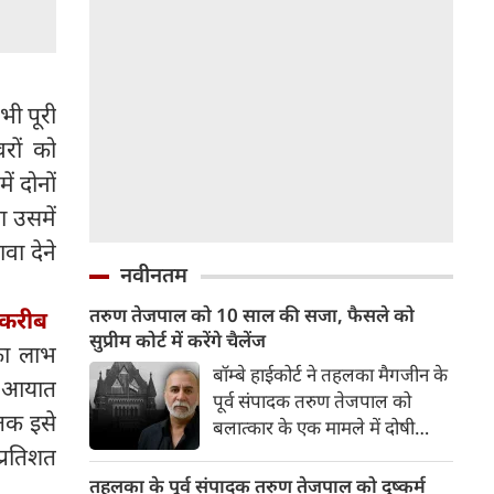
भी पूरी
रों को
ं दोनों
ा उसमें
वा देने
नवीनतम
तरुण तेजपाल को 10 साल की सजा, फैसले को
त करीब
सुप्रीम कोर्ट में करेंगे चैलेंज
 का लाभ
बॉम्बे हाईकोर्ट ने तहलका मैगजीन के
पर आयात
पूर्व संपादक तरुण तेजपाल को
तक इसे
बलात्कार के एक मामले में दोषी
मानते हुए भारतीय दंड संहिता (IPC)
्रतिशत
की धारा 376(2)(f), 376(2)(k),
तहलका के पूर्व संपादक तरुण तेजपाल को दुष्कर्म