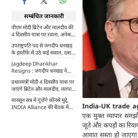
सम्बंधित जानकारी
पीएम मोदी ब्रिटेन और मालदीव की
4 दिवसीय यात्रा पर रवाना, अनेक
मुद्दों पर होगी बातचीत
उपराष्ट्रपति पद से जगदीप धनखड़
के इस्तीफे से उठे कई सवाल, दबाव
या स्वेच्छा?
Jagdeep Dhankhar
Resigns : जगदीप धनखड़ ने
उपराष्ट्रपति पद से अचानक क्‍यों
प्रधानमंत्री मोदी 4 दिवसीय यात्रा पर
दिया इस्‍तीफा, सिर्फ खराब स्वास्थ्य
जाएंगे ब्रिटेन और मालदीव, व्यापार
या वजह कुछ और
समझौते समेत इन मुद्दों पर हो सकती
मानसून सत्र में गूंजेंगे कौनसे मुद्दे,
है वार्ता
India-UK trade 
INDIA Alliance की बैठक में
बना फुल प्लान, 24 पार्टियां
एक मुक्त व्यापार समझौते
शामिल, AAP ने क्यों बनाई दूरी
जूते और कपड़ों का रियाय
आयात सस्ता हो जाएगा।