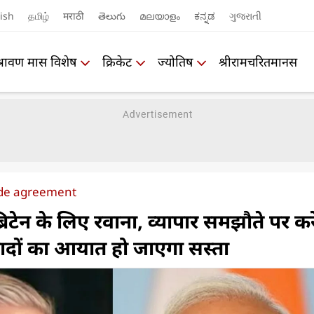
ish
தமிழ்
मराठी
తెలుగు
മലയാളം
ಕನ್ನಡ
ગુજરાતી
श्रावण मास विशेष
क्रिकेट
ज्योतिष
श्रीरामचरितमानस
rade agreement
 ब्रिटेन के लिए रवाना, व्यापार समझौते पर करे
्पादों का आयात हो जाएगा सस्‍ता