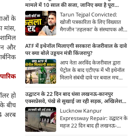
354A और 354B के तहत दोषी
मामले में 10 साल की सजा, जानिए क्या है पूरा
ठहराया। अदालत ने उन्हें 10 साल
मामला
Tarun Tejpal Convicted:
ाओं के
कैद की सजा सुनाई। वो इस फैसले को
खोजी पत्रकारिता के लिए विख्यात
सुप्रीम कोर्ट में चुनौती देंगे।
ा मांस,
मैगजीन 'तहलका' के संस्थापक और
पूर्व एडिटर-इन-चीफ तरुण तेजपाल
 शामिल
को बॉम्बे हाईकोर्ट ने वर्ष 2013 के
ATF में इथेनॉल मिलाएगी सरकार! केजरीवाल के दावे
सामान और
चर्चित यौन उत्पीड़न मामले में दोषी
पर क्या बोले उड्डयन मंत्री किंजरापु?
र्बनिक
करार देते हुए 10 साल की सजा
आप नेता अरविंद केजरीवाल द्वारा
सुनाई है। हाईकोर्ट की गोवा पीठ ने मई
पेट्रोल के बाद एटीएफ में भी इथेनॉल
2021 में निचली अदालत द्वारा
ापारिक
मिलाने संबंधी दावे पर बवाल मच
तेजपाल को बरी किए जाने के फैसले
गया। मोदी सरकार में मंत्री राम मोहन
को पूरी तरह रद्द कर दिया।
नायडू किंजरापु ने इसका खंडन करते
उद्घाटन के 22 दिन बाद धंसा लखनऊ-कानपुर
डॉलर हो
हुए कहा कि सरकार की एटीएफ में
एक्सप्रेसवे, पंखे से सुखाई जा रही सड़क, अखिलेश
के बीच
इथेनॉल मिलाने की कोई योजना नहीं
का तंज
Lucknow Kanpur
34 अरब
है।
Expressway Repair: उद्घाटन के
महज 22 दिन बाद ही लखनऊ-
कानपुर एक्सप्रेसवे का 'दम' उखड़ने