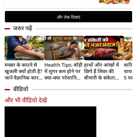
जरुर पढ़ें
मच्छर के काटने से
Health Tips: बॉड़ी
हाथों और आंखों में
बारिश 
खुजली क्यों होती है?
में शुगर कम होने पर
छिपे हैं लिवर की
चाय के
जानें वैज्ञानिक कारण
क्या-क्या परेशानियां
बीमारी के संकेत!
5 परफे
और उपचार
होती हैं, जानें काम की
भूलकर भी न करें इन्हें
कॉम्बि
वीडियो
बातें
नजरअंदाज
क्रिस्पी
कोई क
और भी वीडियो देखें