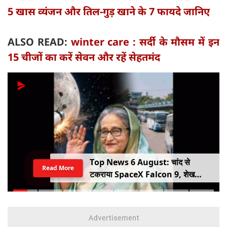
5 खास व्यंजन और तिल-गुड़ खाने के 7 फायदे जानिए
ALSO READ:
winter care : सर्दी के मौसम में इन
15 चीजों का करें सेवन और रहें सेहतमंद
Top News 6 August: चांद से
Read More
टकराया SpaceX Falcon 9, शेख
हसीना की घर वापसी का ऐलान, MP में बस
किराया बढ़ा