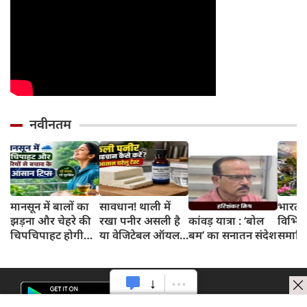
नवीनतम
मानसून में बालों का
सावधान! थाली में
भारत 
झड़ना और चेहरे की
रखा पनीर असली है
कांवड़ यात्रा : ‘बोल
विभिन्न
चिपचिपाहट होगी
या वेजिटेबल ऑयल
बम’ का सनातन संदेश
समाहित
गायब, बस डेली
से बना नकली? 2
अभिन्न
रूटीन में शामिल करें
मिनट के इस टेस्ट से
ये 5 लाइफस्टाइल
जानें सच्चाई
टिप्स