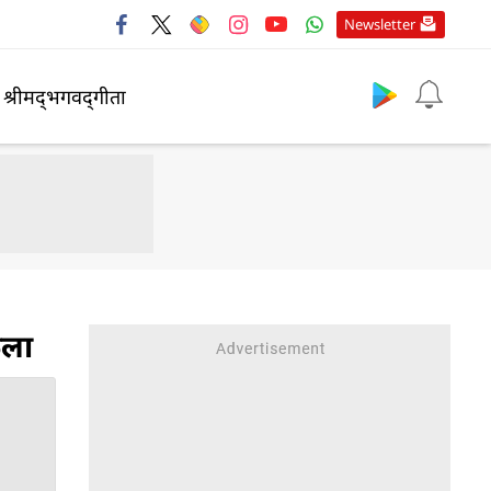
Newsletter
श्रीमद्‍भगवद्‍गीता
ुला