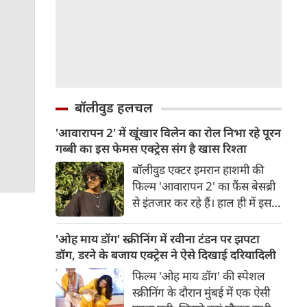
बॉलीवुड हलचल
'आवारापन 2' में खूंखार विलेन का रोल निभा रहे पूरन
गब्बी का इस फेमस एक्ट्रेस संग है खास रिश्ता
बॉलीवुड एक्टर इमरान हाशमी की
फिल्म 'आवारापन 2' का फैंस बेसब्री
से इंतजार कर रहे हैं। हाल ही में इस
फिल्म का ट्रेलर रिलीज हुआ है, जिसे
दर्शकों का जबरदस्त रिस्पॉन्स मिला।
'ओह माय डॉग' स्क्रीनिंग में रवीना टंडन पर झपटा
ट्रेलर में जितना इमरान हाशमी छाए
डॉग, डरने के बजाय एक्ट्रेस ने ऐसे दिखाई दरियादिली
रहे उतना ही फिल्म के विलेन को भी
फिल्म 'ओह माय डॉग' की स्पेशल
स्पेस मिला है।
स्क्रीनिंग के दौरान मुंबई में एक ऐसी