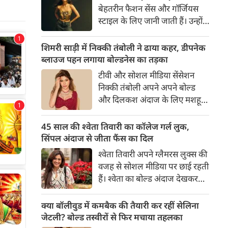
का बेसब्री से इंतजार करते हैं। इस बार
हुए फैंस, देखिए एक्ट्रेस का बोल्ड अंदाज
सनी लियोनी ने मालदीव वेकेशन से
पलक तिवारी हमेशा से ही अपने
अपनी कुछ बोल्ड तस्वीरें शेयर की है।
बेहतरीन फैशन सेंस और गॉर्जियस
स्टाइल के लिए जानी जाती हैं। उन्होंने
अपनी दिलकश अदाओं से एक बार
फिर फैंस का दिल जीत लिया है।
शिमरी साड़ी में निक्की तंबोली ने ढाया कहर, डीपनेक
पलक ने एक बेहद यूनीक और
ब्लाउज पहन लगाया बोल्डनेस का तड़का
स्टाइलिश गोल्डन कॉर्सेट टॉप में
टीवी और सोशल मीडिया सेंसेशन
अपनी कुछ तस्वीरें शेयर की है।
निक्की तंबोली अपने अपने बोल्ड
और दिलकश अंदाज के लिए मशहूर
हैं। वह अपनी सिजलिंग अदाओं से
इंटरनेट पर तहलका मचाती रहती हैं।
45 साल की श्वेता तिवारी का कॉलेज गर्ल लुक,
इस बार निक्की ने मरून कलर की
सिंपल अंदाज से जीता फैंस का दिल
साड़ी में अपनी कुछ सुपर सिजलिंग
श्वेता तिवारी अपने ग्लैमरस लुक्स की
तस्वीरें शेयर की है। खूबसूरत शिमरी
वजह से सोशल मीडिया पर छाई रहती
साड़ी में निक्की की अदाएं देखने
हैं। श्वेता का बोल्ड अंदाज देखकर
लायक है।
अंदाजा लगाना मुश्किल है कि वह दो