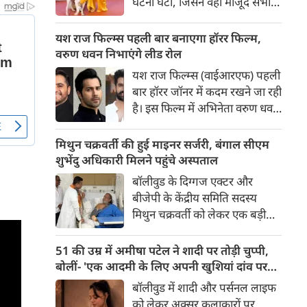
घटना घटी, जिसने वहां मौजूद सभी
लोगों की सांसें रोक दीं। रेड कार्पेट पर
पैपराजी को पोज दे रहीं बॉलीवुड की
यश राज फिल्म्स पहली बार बनाएगा हॉरर फिल्म,
अभिनेत्री रवीना टंडन पर फिल्म का
वरुण धवन निभाएंगे लीड रोल
चार पैरों वाला मुख्य कलाकार (डॉग
यश राज फिल्म्स (वाईआरएफ) पहली
स्टार) अचानक बेकाबू होकर झपट
बार हॉरर जॉनर में कदम रखने जा रही
पड़ा।
है। इस फिल्म में अभिनेता वरुण धवन
मुख्य भूमिका निभाएंगे, जबकि
निर्देशन और पटकथा की जिम्मेदारी
मिथुन चक्रवर्ती की हुई माइनर सर्जरी, बंगाल सीएम
'रॉकेट बॉयज़' से चर्चित अभय पन्नू
शुभेंदु अधिकारी मिलने पहुंचे अस्पताल
संभालेंगे। फिल्म की शूटिंग इस वर्ष के
बॉलीवुड के दिग्गज एक्टर और
अंत में शुरू होने की योजना है और
बीजेपी के केंद्रीय समिति सदस्य
इसे वर्ष 2027 में दुनियाभर के
मिथुन चक्रवर्ती को लेकर एक बड़ी
सिनेमाघरों में रिलीज़ किया जाएगा।
खबर सामने आई है। स्वास्थ्य संबंधी
समस्याओं के चलते उन्हें कोलकाता
51 की उम्र में अमीषा पटेल ने शादी पर तोड़ी चुप्पी,
के एक निजी अस्पताल में भर्ती
बोलीं- 'एक आदमी के लिए अपनी खुशियां दांव पर
कराया गया है, जहां डॉक्टरों की टीम
नहीं लगा सकती'
बॉलीवुड में शादी और पर्सनल लाइफ
ने उनके दाहिने हाथ की एक माइनर
को लेकर अक्सर कलाकारों पर