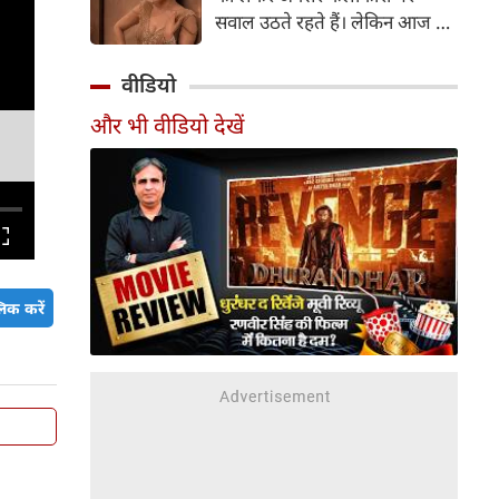
सर्जरी की है।
सवाल उठते रहते हैं। लेकिन आज के
दौर में सिनेमा जगत के कई बड़े सितारे
बिना किसी झिझक के अपनी शर्तों पर
वीडियो
जिंदगी जी रहे हैं। सलमान खान, तबू
और भी वीडियो देखें
और सुष्मिता सेन जैसी हस्तियों के
बाद अब 'गदर' फेम अभिनेत्री अमीषा
पटेल ने भी अपने सिंगल स्टेटस पर
ऐसी बात कही है, जो सोशल मीडिया
पर चर्चा का विषय बन गई है।
िक करें