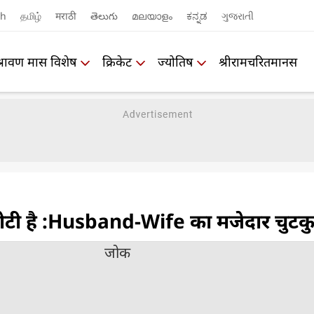
sh
தமிழ்
मराठी
తెలుగు
മലയാളം
ಕನ್ನಡ
ગુજરાતી
श्रावण मास विशेष
क्रिकेट
ज्योतिष
श्रीरामचरितमानस
टी है :Husband-Wife का मजेदार चुटक