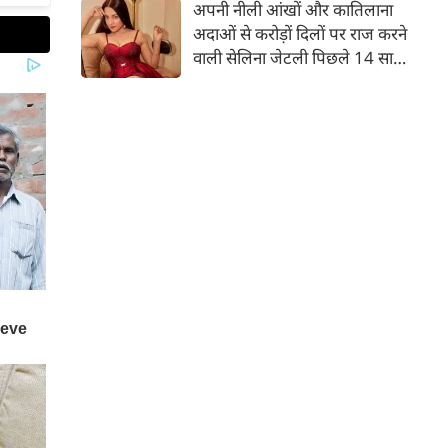
बच्चों की मां हैं। 45 साल की श्वेता
क्या बॉलीवुड में कमबैक की तैयारी कर रहीं सेलिना
तिवारी की तस्वीरों पर फैंस जमकर
जेटली? बोल्ड तस्वीरों से फिर मचाया तहलका
प्यार लुटाते हैं। इस बार श्वेता तिवारी
अपनी नीली आंखों और कातिलाना
ने वेकेशन से अपनी कुछ तस्वीरें शेयर
अदाओं से करोड़ों दिलों पर राज करने
की है।
वाली सेलिना जेटली पिछले 14 साल
से अभिनय की दुनिया से दूर हैं। उन्हें
आखिरी बार साल 2011 में आई
फिल्म 'थैंक यू' में देखा गया था।
इसके बाद वह 2012 में 'विल यू मैरी'
में कैमियो रोल में नजर आई थीं।