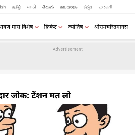
ish
தமிழ்
मराठी
తెలుగు
മലയാളം
ಕನ್ನಡ
ગુજરાતી
श्रावण मास विशेष
क्रिकेट
ज्योतिष
श्रीरामचरितमानस
ार जोक: टेंशन मत लो