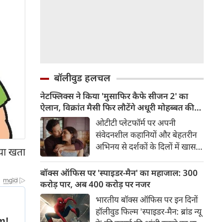
बॉलीवुड हलचल
नेटफ्लिक्स ने किया 'मुसाफिर कैफे सीजन 2' का
ऐलान, विक्रांत मैसी फिर लौटेंगे अधूरी मोहब्बत की
कहानी पूरी करने
ओटीटी प्लेटफॉर्म पर अपनी
संवेदनशील कहानियों और बेहतरीन
अभिनय से दर्शकों के दिलों में खास
 या खता
जगह बनाने वाले अभिनेता विक्रांत
मैसी के फैंस के लिए एक बेहद
बॉक्स ऑफिस पर 'स्पाइडर-मैन' का महाजाल: 300
शानदार खबर सामने आई है।
करोड़ पार, अब 400 करोड़ पर नजर
नेटफ्लिक्स की लोकप्रिय रोमांटिक
भारतीय बॉक्स ऑफिस पर इन दिनों
वेब सीरीज 'मुसाफिर कैफे' के दूसरे
हॉलीवुड फिल्म 'स्पाइडर-मैन: ब्रांड न्यू
सीजन की आधिकारिक पुष्टि कर दी