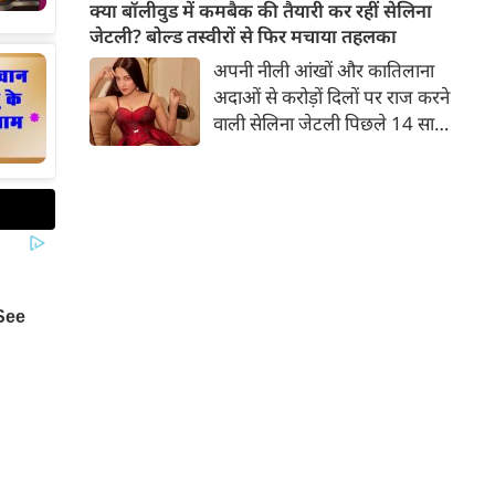
बच्चों की मां हैं। 45 साल की श्वेता
क्या बॉलीवुड में कमबैक की तैयारी कर रहीं सेलिना
तिवारी की तस्वीरों पर फैंस जमकर
जेटली? बोल्ड तस्वीरों से फिर मचाया तहलका
प्यार लुटाते हैं। इस बार श्वेता तिवारी
अपनी नीली आंखों और कातिलाना
ने वेकेशन से अपनी कुछ तस्वीरें शेयर
अदाओं से करोड़ों दिलों पर राज करने
की है।
वाली सेलिना जेटली पिछले 14 साल
से अभिनय की दुनिया से दूर हैं। उन्हें
आखिरी बार साल 2011 में आई
फिल्म 'थैंक यू' में देखा गया था।
इसके बाद वह 2012 में 'विल यू मैरी'
में कैमियो रोल में नजर आई थीं।