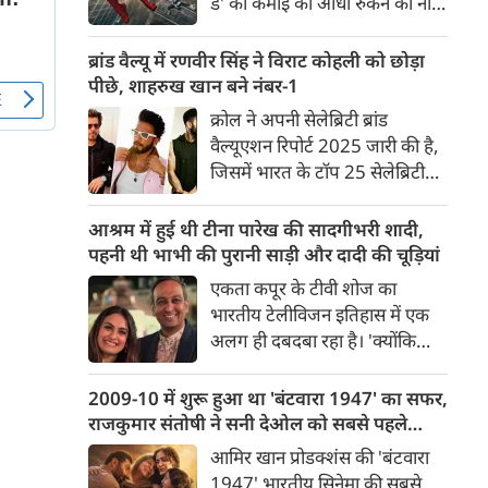
डे' की कमाई की आंधी रुकने का नाम
गई है।
नहीं ले रही है। सिनेमाघरों में इस
सुपरहीरो ने ऐसा जाला बुना है कि
ब्रांड वैल्यू में रणवीर सिंह ने विराट कोहली को छोड़ा
दर्शक खुद-ब-खुद खींचे चले आ रहे
पीछे, शाहरुख खान बने नंबर-1
हैं। अपने ऐतिहासिक एक्सटेंडेड वीकेंड
क्रोल ने अपनी सेलेब्रिटी ब्रांड
के बाद, आम वर्किंग डेज (सोमवार
वैल्यूएशन रिपोर्ट 2025 जारी की है,
और मंगलवार) में भी फिल्म का
जिसमें भारत के टॉप 25 सेलेब्रिटी
शानदार प्रदर्शन जारी है।
ब्रांड्स की कुल वैल्यू 2 अरब अमेरिकी
डॉलर आंकी गई है। यह पिछले साल
आश्रम में हुई थी टीना पारेख की सादगीभरी शादी,
के मुकाबले 3.7 फीसदी कम है।
पहनी थी भाभी की पुरानी साड़ी और दादी की चूड़ियां
रिपोर्ट के मुताबिक, इस लिस्ट में 13
एकता कपूर के टीवी शोज का
पुरुष और 12 महिला सेलेब्रिटीज
भारतीय टेलीविजन इतिहास में एक
शामिल हैं। उनकी ब्रांड वैल्यू का
अलग ही दबदबा रहा है। 'क्योंकि
आकलन उनके ब्रांड एंडोर्समेंट
सास भी कभी बहू थी' और 'कसौटी
पोर्टफोलियो और सोशल मीडिया पर
जिंदगी की' से लेकर 'कहानी घर-घर
2009-10 में शुरू हुआ था 'बंटवारा 1947' का सफर,
उनकी मौजूदगी के आधार पर किया
की' तक, इन धारावाहिकों ने कई
राजकुमार संतोषी ने सनी देओल को सबसे पहले
गया है।
कलाकारों को घर-घर में पहचान
सुनाई थी कहानी
आमिर खान प्रोडक्शंस की 'बंटवारा
दिलाई। इन्हीं लोकप्रिय शोज में से एक
1947' भारतीय सिनेमा की सबसे