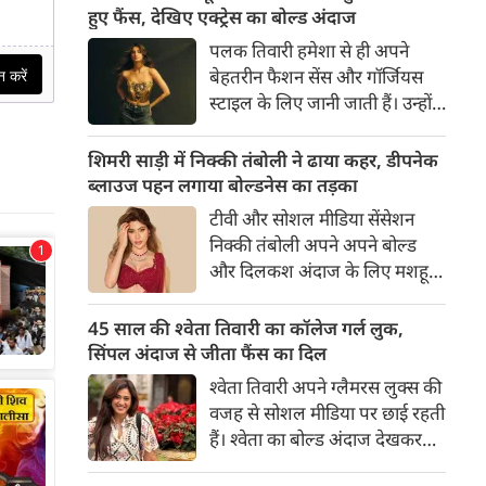
का बेसब्री से इंतजार करते हैं। इस बार
हुए फैंस, देखिए एक्ट्रेस का बोल्ड अंदाज
सनी लियोनी ने मालदीव वेकेशन से
पलक तिवारी हमेशा से ही अपने
अपनी कुछ बोल्ड तस्वीरें शेयर की है।
बेहतरीन फैशन सेंस और गॉर्जियस
स्टाइल के लिए जानी जाती हैं। उन्होंने
अपनी दिलकश अदाओं से एक बार
फिर फैंस का दिल जीत लिया है।
शिमरी साड़ी में निक्की तंबोली ने ढाया कहर, डीपनेक
पलक ने एक बेहद यूनीक और
ब्लाउज पहन लगाया बोल्डनेस का तड़का
स्टाइलिश गोल्डन कॉर्सेट टॉप में
टीवी और सोशल मीडिया सेंसेशन
अपनी कुछ तस्वीरें शेयर की है।
निक्की तंबोली अपने अपने बोल्ड
और दिलकश अंदाज के लिए मशहूर
हैं। वह अपनी सिजलिंग अदाओं से
इंटरनेट पर तहलका मचाती रहती हैं।
45 साल की श्वेता तिवारी का कॉलेज गर्ल लुक,
इस बार निक्की ने मरून कलर की
सिंपल अंदाज से जीता फैंस का दिल
साड़ी में अपनी कुछ सुपर सिजलिंग
श्वेता तिवारी अपने ग्लैमरस लुक्स की
तस्वीरें शेयर की है। खूबसूरत शिमरी
वजह से सोशल मीडिया पर छाई रहती
साड़ी में निक्की की अदाएं देखने
हैं। श्वेता का बोल्ड अंदाज देखकर
लायक है।
अंदाजा लगाना मुश्किल है कि वह दो