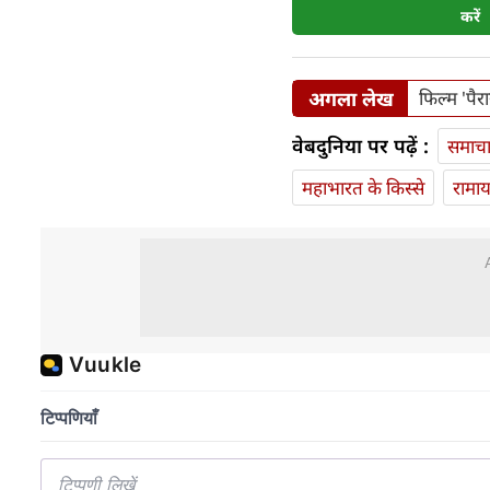
करें
अगला लेख
फिल्म 'पै
वेबदुनिया पर पढ़ें :
समाच
महाभारत के किस्से
रामा