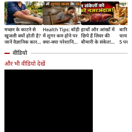
मच्छर के काटने से
Health Tips: बॉड़ी
हाथों और आंखों में
बारिश 
खुजली क्यों होती है?
में शुगर कम होने पर
छिपे हैं लिवर की
चाय के
जानें वैज्ञानिक कारण
क्या-क्या परेशानियां
बीमारी के संकेत!
5 परफे
और उपचार
होती हैं, जानें काम की
भूलकर भी न करें इन्हें
कॉम्बि
वीडियो
बातें
नजरअंदाज
क्रिस्पी
कोई क
और भी वीडियो देखें