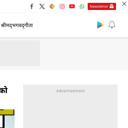
Newsletter
श्रीमद्‍भगवद्‍गीता
को