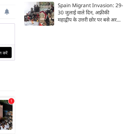
देश भारत, लोकजीवन की अंतहीन
Spain Migrant Invasion: 29-
विविधताओं का गहरा जमावड़ा है।
30 जुलाई वाले दिन, अफ़्रीकी
महाद्वीप के उत्तरी छोर पर बसे अरबी
राजशाही के देश मोरक्को से भाग रहे
'जेन-जी' किस्म के हज़ारों युवाओं ने
एक ऐसा दृश्य रच दिया, जिससे
यूरोपीय संघ के देशों में तहलका मच
गया। वे गिरते-पड़ते-दौड़ते हुए
मोरक्को से ही सटे—पर स्पेनी
स्वामित्व वाले एक छोटे से अलग
भूखंड पर बसे— 'सेउता' (Ceuta)
नाम के शहर में ऐसे पहुँचे, मानो
आनन-फानन में उस पर धावा बोल
दिया गया है।