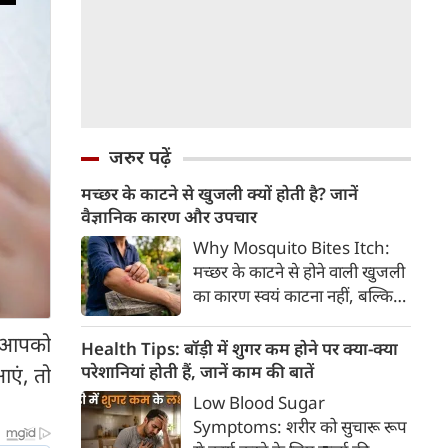
जरुर पढ़ें
मच्छर के काटने से खुजली क्यों होती है? जानें
वैज्ञानिक कारण और उपचार
Why Mosquito Bites Itch:
मच्छर के काटने से होने वाली खुजली
का कारण स्वयं काटना नहीं, बल्कि
मच्छर की लार के प्रति शरीर की
ए आपको
प्रतिरक्षा प्रतिक्रिया है। हिस्टामिन के
Health Tips: बॉड़ी में शुगर कम होने पर क्या-क्या
निकलने से त्वचा पर लालिमा, सूजन
परेशानियां होती हैं, जानें काम की बातें
एं, तो
और खुजली होती है। यहां जानिए
Low Blood Sugar
मच्छर के काटने से खुजली क्यों होती
Symptoms: शरीर को सुचारू रूप
है, इसके पीछे का वैज्ञानिक कारण