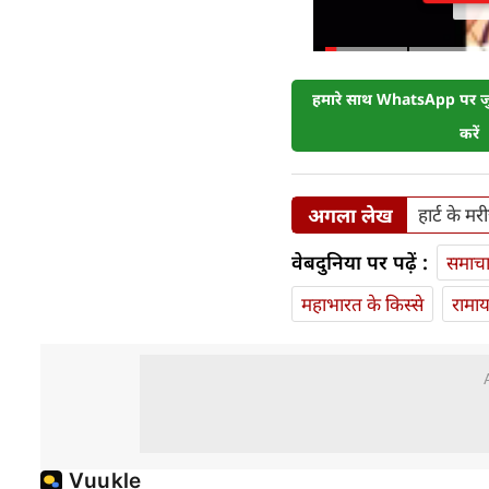
हमारे साथ WhatsApp पर जुड
करें
अगला लेख
हार्ट के मर
वेबदुनिया पर पढ़ें :
समाच
महाभारत के किस्से
रामा