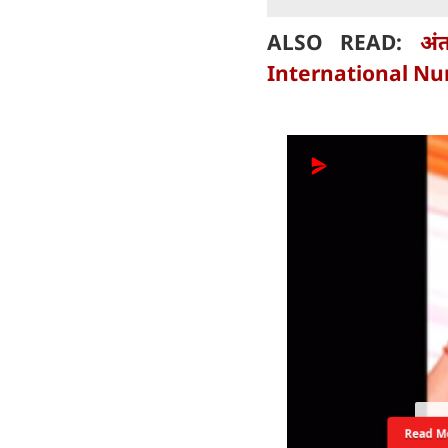
ALSO READ:
अं
International Nu
Read M