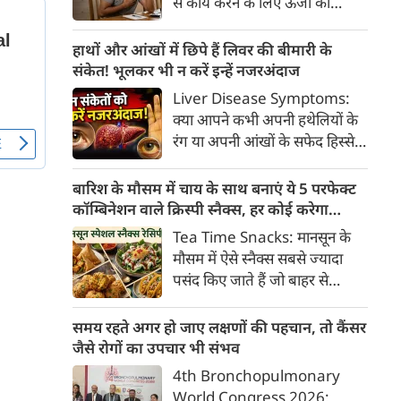
से कार्य करने के लिए ऊर्जा की
क्या है, हिस्टामिन की क्या भूमिका
आवश्यकता होती है और इस ऊर्जा
होती है और खुजली से राहत पाने के
का प्रमुख स्रोत ग्लूकोज यानी ब्लड
हाथों और आंखों में छिपे हैं लिवर की बीमारी के
प्रभावी घरेलू व चिकित्सीय उपाय।
शुगर है। जब शरीर में ब्लड शुगर का
संकेत! भूलकर भी न करें इन्हें नजरअंदाज
स्तर सामान्य से कम हो जाता है, तो
Liver Disease Symptoms:
इस स्थिति को हाइपोग्लाइसीमिया
क्या आपने कभी अपनी हथेलियों के
(Hypoglycemia) कहा जाता है।
रंग या अपनी आंखों के सफेद हिस्से
ब्लड शुगर कम होने पर शरीर तुरंत
(स्केलेरा) पर बारीकी से गौर किया है?
संकेत देना शुरू कर देता है।
अक्सर हम हलकी लालिमा या आंखों
बारिश के मौसम में चाय के साथ बनाएं ये 5 परफेक्ट
के पीलेपन को थकान समझकर टाल
कॉम्बिनेशन वाले क्रिस्पी स्नैक्स, हर कोई करेगा
देते हैं। लेकिन शरीर के ये छोटे-छोटे
तारीफ
Tea Time Snacks: मानसून के
बदलाव असल में एक बहुत बड़ी
मौसम में ऐसे स्नैक्स सबसे ज्यादा
चेतावनी हो सकते हैं।
पसंद किए जाते हैं जो बाहर से
कुरकुरे, अंदर से नरम और स्वाद में
लाजवाब हों। यहां आपके लिये प्रस्तुत
समय रहते अगर हो जाए लक्षणों की पहचान, तो कैंसर
हैं पकौड़ों से लेकर कॉर्न फ्रिटर्स तक
जैसे रोगों का उपचार भी संभव
के कई मसालेदार स्नैक्स की ऐसी
4th Bronchopulmonary
रेसिपीज, जिन्हें आप घर पर कम
World Congress 2026: