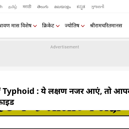
sh
தமிழ்
मराठी
తెలుగు
മലയാളം
ಕನ್ನಡ
ગુજરાતી
श्रावण मास विशेष
क्रिकेट
ज्योतिष
श्रीरामचरितमानस
Typhoid : ये लक्षण नजर आएं, तो आप
फाइड