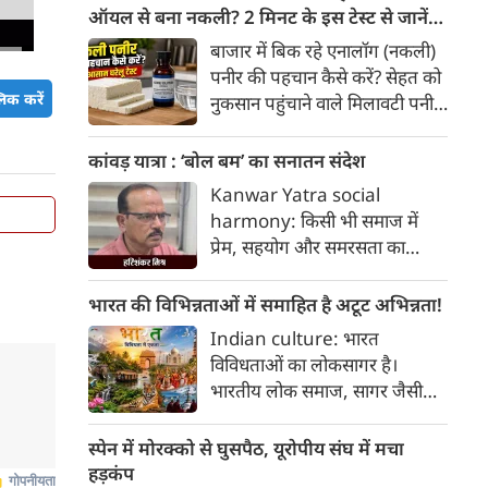
हैक्स।
ऑयल से बना नकली? 2 मिनट के इस टेस्ट से जानें
सच्चाई
बाजार में बिक रहे एनालॉग (नकली)
पनीर की पहचान कैसे करें? सेहत को
िक करें
नुकसान पहुंचाने वाले मिलावटी पनीर
को परखने के 5 आसान घरेलू तरीके
यहां जानें।
कांवड़ यात्रा : ‘बोल बम’ का सनातन संदेश
Kanwar Yatra social
harmony: किसी भी समाज में
प्रेम, सहयोग और समरसता का
वातावरण तब स्वतः निर्मित होता है,
जब व्यक्ति अपने अहंकार का त्याग
भारत की विभिन्नताओं में समाहित है अटूट अभिन्नता!
कर भक्ति का पथ अपनाता है। कांवड़
Indian culture: भारत
यात्रा इसी सत्य का सजीव प्रतीक है।
विविधताओं का लोकसागर है।
मनुष्य को मनुष्य से जोड़ने वाली
भारतीय लोक समाज, सागर जैसी
सांस्कृतिक चेतना की यह एक विराट
विशालता के साथ ही साथ लोकजीवन
यात्रा है जिसमें जाति, वर्ग, भाषा,
में समायी अंतहीन विविधताओं का
स्पेन में मोरक्को से घुसपैठ, यूरोपीय संघ में मचा
क्षेत्र, आर्थिक स्थिति और सामाजिक
जीता-जागता संग्रहालय हैं। हमारा
हड़कंप
भेदभाव गौण हो जाते हैं।