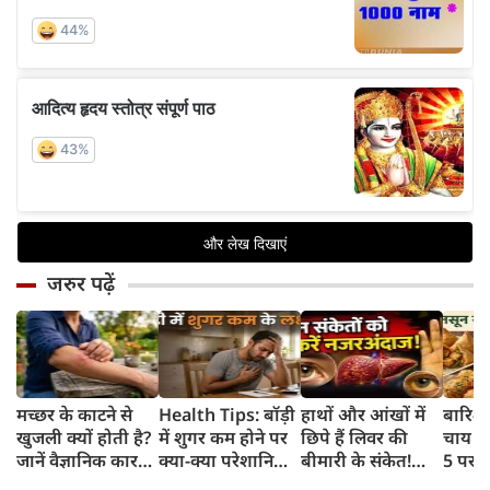
जरुर पढ़ें
मच्छर के काटने से
Health Tips: बॉड़ी
हाथों और आंखों में
बारिश 
खुजली क्यों होती है?
में शुगर कम होने पर
छिपे हैं लिवर की
चाय के
जानें वैज्ञानिक कारण
क्या-क्या परेशानियां
बीमारी के संकेत!
5 परफे
और उपचार
होती हैं, जानें काम की
भूलकर भी न करें इन्हें
कॉम्बि