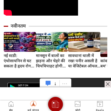
नवीनतम
नई स्टडी:
मानसून में बालों का
सावधान! थाली में
एंथोसायनिन से घट
झड़ना और चेहरे की
रखा पनीर असली है
कांवड़ 
सकता है हृदय रोग
चिपचिपाहट होगी
या वेजिटेबल ऑयल
बम’ का
और डायबिटीज का
गायब, बस डेली
से बना नकली? 2
खतरा, जानिए कैसे
रूटीन में शामिल करें
मिनट के इस टेस्ट से
ये 5 लाइफस्टाइल
जानें सच्चाई
टिप्स
होम
धर्म संग्रह
फोटो
Reels