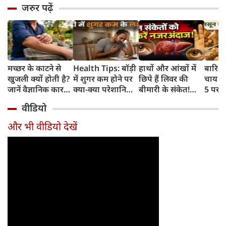
जरुर पढ़ें
मच्छर के काटने से
Health Tips: बॉड़ी
हाथों और आंखों में
बारिश 
खुजली क्यों होती है?
में शुगर कम होने पर
छिपे हैं लिवर की
चाय के
जानें वैज्ञानिक कारण
क्या-क्या परेशानियां
बीमारी के संकेत!
5 परफे
और उपचार
होती हैं, जानें काम की
भूलकर भी न करें इन्हें
कॉम्बि
वीडियो
बातें
नजरअंदाज
क्रिस्पी
कोई क
और भी वीडियो देखें