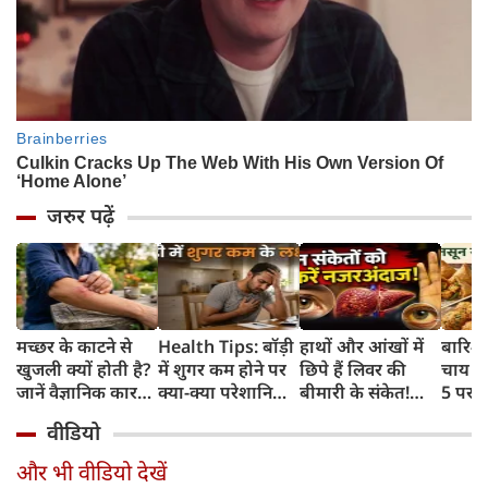
जरुर पढ़ें
मच्छर के काटने से
Health Tips: बॉड़ी
हाथों और आंखों में
बारिश 
खुजली क्यों होती है?
में शुगर कम होने पर
छिपे हैं लिवर की
चाय के
जानें वैज्ञानिक कारण
क्या-क्या परेशानियां
बीमारी के संकेत!
5 परफे
और उपचार
होती हैं, जानें काम की
भूलकर भी न करें इन्हें
कॉम्बि
वीडियो
बातें
नजरअंदाज
क्रिस्पी
कोई क
और भी वीडियो देखें