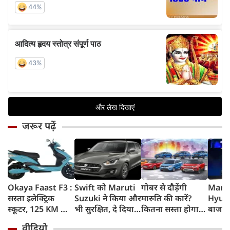
जरूर पढ़ें
Okaya Faast F3 :
Swift को Maruti
गोबर से दौड़ेंगी
Marut
सस्ता इलेक्ट्रिक
Suzuki ने किया और
मारुति की कारें?
Hyund
स्कूटर, 125 KM की
भी सुरक्षित, दे दिया
कितना सस्ता होगा
बाजार 
रेंज, चोरी के डर को
यह महंगी कार वाला
चलाना? कितनी रहेगी
Elect
वीडियो