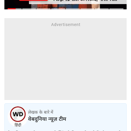
100% टैरिफ का खतरा; Gen Z पर कंगना
का यू-टर्न
लेखक के बारे में
वेबदुनिया न्यूज़ टीम