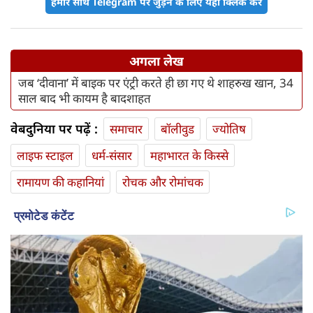
हमारे साथ Telegram पर जुड़ने के लिए यहां क्लिक करें
अगला लेख
जब ‘दीवाना’ में बाइक पर एंट्री करते ही छा गए थे शाहरुख खान, 34
साल बाद भी कायम है बादशाहत
वेबदुनिया पर पढ़ें :
समाचार
बॉलीवुड
ज्योतिष
लाइफ स्‍टाइल
धर्म-संसार
महाभारत के किस्से
रामायण की कहानियां
रोचक और रोमांचक