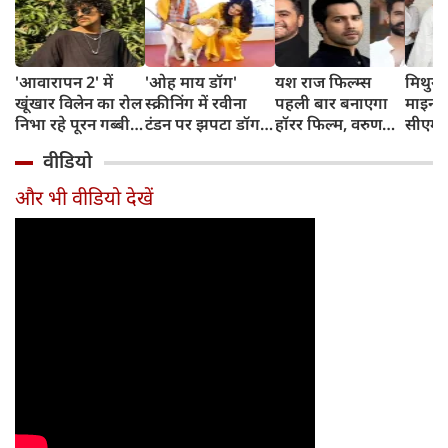
'आवारापन 2' में
'ओह माय डॉग'
यश राज फिल्म्स
मिथुन च
खूंखार विलेन का रोल
स्क्रीनिंग में रवीना
पहली बार बनाएगा
माइनर 
निभा रहे पूरन गब्बी
टंडन पर झपटा डॉग,
हॉरर फिल्म, वरुण
सीएम शु
का इस फेमस एक्ट्रेस
डरने के बजाय एक्ट्रेस
धवन निभाएंगे लीड
अधिका
वीडियो
संग है खास रिश्ता
ने ऐसे दिखाई
रोल
पहुंचे
दरियादिली
और भी वीडियो देखें