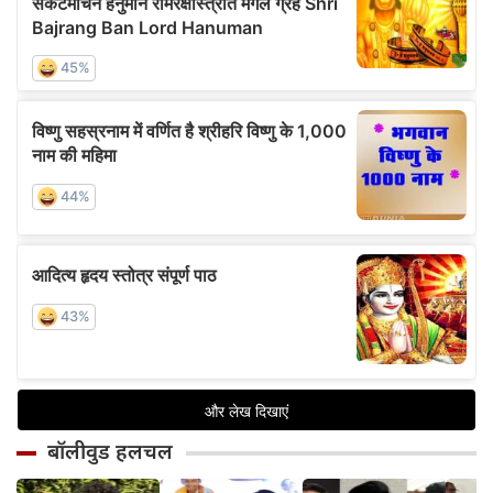
बॉलीवुड हलचल