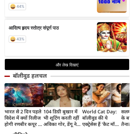
बॉलीवुड हलचल
भारत से 2 दिन पहले
104 डिग्री बुखार में
World Cat Day:
सलमान
विदेश में क्यों रिलीज
भी शूटिंग करती रहीं
बॉलीवुड की ये
के बाहर
होगी रणबीर कपूर की
अविका गोर, डेंगू ने
एक्ट्रेसेस हैं 'कैट मॉम',
तैनात 
'रामायणम्'? नमित
बिगाड़ी तबीयत,
बिल्लियों पर लुटाती हैं
की मौ