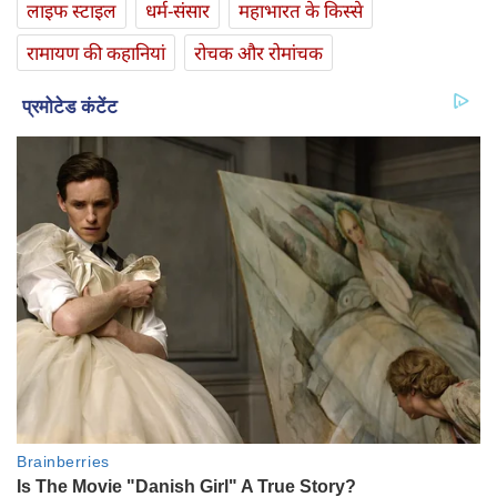
लाइफ स्‍टाइल
धर्म-संसार
महाभारत के किस्से
रामायण की कहानियां
रोचक और रोमांचक