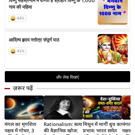
ज़रूर पढ़ें
मंगल का मृगशिरा
Rationalism: सत्य
मिथुन में मार्गी बुध का
मंगल क
नक्षत्र में गोचर, 3
की वैज्ञानिक खोज:
प्रभाव: भारत समेत
नक्षत्र म