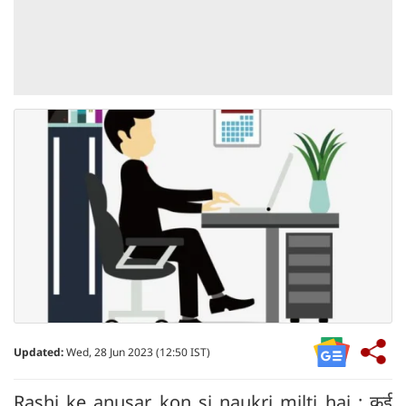
Updated:
Wed, 28 Jun 2023 (12:50 IST)
Rashi ke anusar kon si naukri milti hai : कई