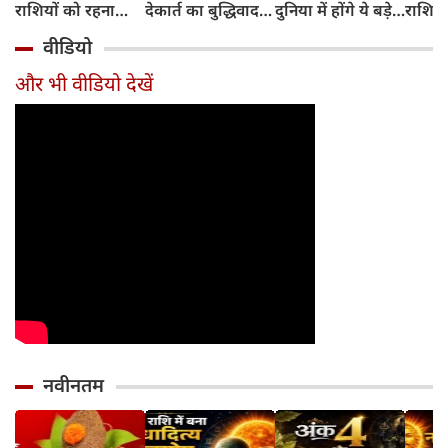
राशियों को रहना
देकार्त का बुद्धिवाद
दुनिया में होंगे ये बड़े
राशियो
होगा 12 अगस्त तक
और आधुनिक दर्शन
बदलाव
चमकेग
वीडियो
सावधान
का जन्म
किसे र
सावधा
और भी वीडियो देखें
नवीनतम