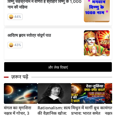
ज़रूर पढ़ें
मंगल का मृगशिरा
Rationalism: सत्य
मिथुन में मार्गी बुध का
मंगल क
नक्षत्र में गोचर, 3
की वैज्ञानिक खोज:
प्रभाव: भारत समेत
नक्षत्र म