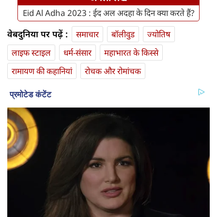
Eid Al Adha 2023 : ईद अल अदहा के दिन क्या करते हैं?
वेबदुनिया पर पढ़ें :
समाचार
बॉलीवुड
ज्योतिष
लाइफ स्‍टाइल
धर्म-संसार
महाभारत के किस्से
रामायण की कहानियां
रोचक और रोमांचक