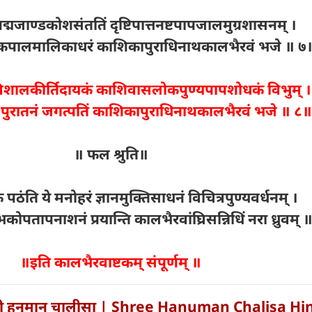
द्मजाण्डकोशसंततिं दृष्टिपात्तनष्टपापजालमुग्रशासनम् ।
ं कपालमालिकाधरं काशिकापुराधिनाथकालभैरवं भजे ॥ ७
िशालकीर्तिदायकं काशिवासलोकपुण्यपापशोधकं विभुम् ।
ं पुरातनं जगत्पतिं काशिकापुराधिनाथकालभैरवं भजे ॥ ८॥
॥ फल श्रुति॥
 पठंति ये मनोहरं ज्ञानमुक्तिसाधनं विचित्रपुण्यवर्धनम् ।
पतापनाशनं प्रयान्ति कालभैरवांघ्रिसन्निधिं नरा ध्रुवम् 
॥इति कालभैरवाष्टकम् संपूर्णम् ॥
री हनुमान चालीसा | Shree Hanuman Chalisa Hi