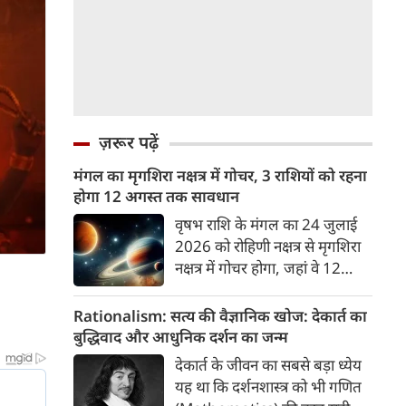
ज़रूर पढ़ें
मंगल का मृगशिरा नक्षत्र में गोचर, 3 राशियों को रहना
होगा 12 अगस्त तक सावधान
वृषभ राशि के मंगल का 24 जुलाई
2026 को रोहिणी नक्षत्र से मृगशिरा
नक्षत्र में गोचर होगा, जहां वे 12
अगस्त तक रहेंगे। मंगल के इस नक्षत्र
परिवर्तन के चलते 3 राशि के लोगों
Rationalism: सत्य की वैज्ञानिक खोज: देकार्त का
को 12 अगस्त तक रहना होगा
बुद्धिवाद और आधुनिक दर्शन का जन्म
सावधान। चलिए जानते हैं कि किन
देकार्त के जीवन का सबसे बड़ा ध्येय
राशि 3 राशियों को रहना होगा
यह था कि दर्शनशास्त्र को भी गणित
सावधान।