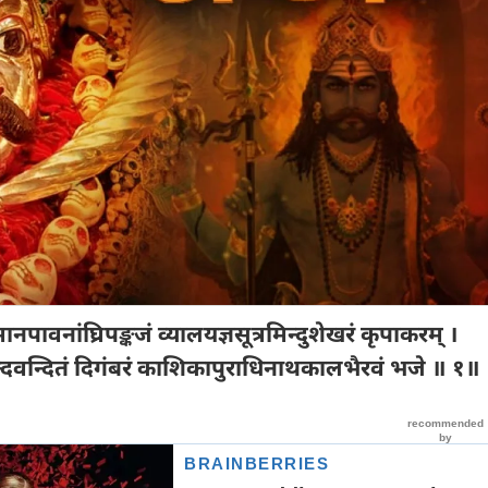
नपावनांघ्रिपङ्कजं व्यालयज्ञसूत्रमिन्दुशेखरं कृपाकरम् ।
न्दवन्दितं दिगंबरं काशिकापुराधिनाथकालभैरवं भजे ॥ १॥