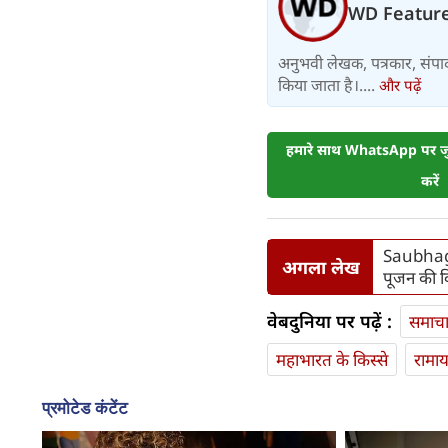
WD Featur
अनुभवी लेखक, पत्रकार, संपा
किया जाता है।....
और पढ़ें
हमारे साथ WhatsApp पर जुड
करें
Saubhagya
अगला लेख
पूजन की व
वेबदुनिया पर पढ़ें :
समाच
महाभारत के किस्से
रामा