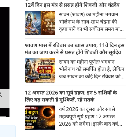
अनुसार, किसी भी शुभ कार्य को सही
12वें दिन इस मंत्र से प्रसन्न होंगे शिवजी और चंद्रदेव
मुहूर्त में करने से सफलता की
सावन (श्रावण) का महीना भगवान
संभावना बढ़ जाती है। 'वेबदुनिया'
भोलेनाथ के साथ-साथ चंद्रमा की
आपके लिए लेकर आया है 09
कृपा पाने का भी सर्वोत्तम समय माना
अगस्‍त, 2026 का विशेष पंचांग और
गया है। सावन के दूसरे सोमवार और
शुभ-अशुभ मुहूर्त।
12वें दिन का यह विशेष संयोग
श्रावण मास में रविवार का खास उपाय, 11वें दिन इस
आपके जीवन से मानसिक तनाव,
मंत्र का जाप करने से प्रसन्न होंगे शिवजी और सूर्यदेव
नकारात्मकता और आर्थिक तंगी को
सावन का महीना पूर्णतः भगवान
दूर कर सुख-समृद्धि ला सकता है। इस
भोलेनाथ को समर्पित होता है, लेकिन
बार दूसरा सोमवार 10 अगस्त 2026
जब सावन का कोई दिन रविवार को
को रहेगा।
पड़ता है, तो इसका आध्यात्मिक
महत्व दोगुना हो जाता है। ज्योतिष
12 अगस्त 2026 का सूर्य ग्रहण: इन 5 राशियों के
ड,
और शास्त्रों में सूर्यदेव को भगवान
लिए बढ़ सकती हैं मुश्किलें, रहें सतर्क
शिव का ही प्रत्यक्ष स्वरूप (शिव-सूर्य)
वर्ष 2026 का दूसरा और सबसे
माना गया है। सावन के 11वें दिन
महत्वपूर्ण सूर्य ग्रहण 12 अगस्त
(रविवार) को शिवजी की उपासना के
2026 को लगेगा। इसके बाद वर्ष
साथ-साथ सूर्यदेव की पूजा करने से
2026 का दूसरा चंद्र ग्रहण 28
व्यक्ति को आरोग्य, मान-सम्मान, पद-