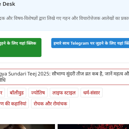
e Desk
दक और विषय-विशेषज्ञों द्वारा लिखे गए गहन और विचारोत्तेजक आलेखों का प्रक
़ने के लिए यहां क्लिक
हमारे साथ Telegram पर जुड़ने के लिए यहां क्ल
 Sundari Teej 2025: सौभाग्य सुंदरी तीज व्रत कब है, जानें महत्व औ
िधि
ार
बॉलीवुड
ज्योतिष
लाइफ स्‍टाइल
धर्म-संसार
यण की कहानियां
रोचक और रोमांचक