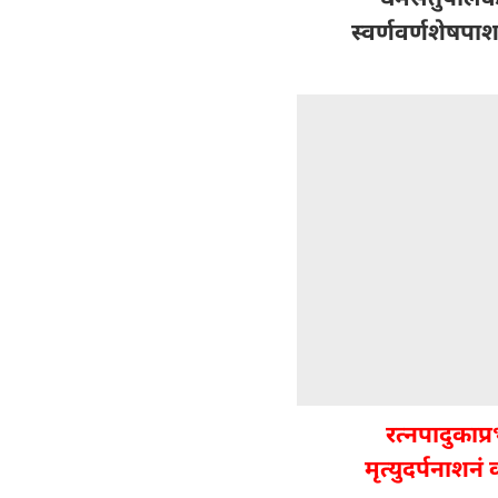
स्वर्णवर्णशेषप
रत्नपादुकाप्
मृत्युदर्पनाशन