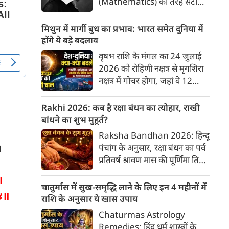
(Mathematics) की तरह सटीक,
अकाट्य और संदेह से परे बनाया
जाए। वे एक ऐसा सार्वभौमिक सत्य
मिथुन में मार्गी बुध का प्रभाव: भारत समेत दुनिया में
खोजना चाहते थे, जिस पर कोई भी
होंगे ये बड़े बदलाव
प्रश्नचिह्न न लगा सके। इसी विचार ने
वृषभ राशि के मंगल का 24 जुलाई
बुद्धिवाद (Rationalism) की नींव
2026 को रोहिणी नक्षत्र से मृगशिरा
रखी। आइए, देकार्त के इस अद्भुत
नक्षत्र में गोचर होगा, जहां वे 12
।
दार्शनिक चिंतन के 4 प्रमुख स्तंभों को
अगस्त तक रहेंगे। ज्योतिष की दुनिया
गहराई से समझते हैं।
में एक बड़ा हलचल भरा मोड़ आ चुका
Rakhi 2026: कब है रक्षा बंधन का त्योहार, राखी
है- बुध ग्रह अपनी ही प्रिय राशि मिथुन
बांधने का शुभ मुहूर्त?
में सीधे (मार्गी) चलने लगे हैं। अब जब
Raksha Bandhan 2026: हिन्दू
बुद्धि और संवाद का कारक ग्रह सीधी
॥
पंचांग के अनुसार, रक्षा बंधन का पर्व
चाल चलेगा, तो जाहिर है आपकी
प्रतिवर्ष श्रावण मास की पूर्णिमा तिथि
सोच, बातचीत और फैसलों की रफ्तार
को मनाया जाता है। भारतीय संस्कृति
भी बदल जाएगी।
।
में इसे मिठास और खुशियों का उत्सव
चातुर्मास में सुख-समृद्धि लाने के लिए इन 4 महीनों में
 ४॥
माना गया है। यह भाई-बहन के प्रेम
राशि के अनुसार ये खास उपाय
का पावन पर्व है। यहां जानें रक्षा बंधन
Chaturmas Astrology
2026 कब है? जानें रक्षा बंधन
Remedies: हिंदू धर्म शास्त्रों के