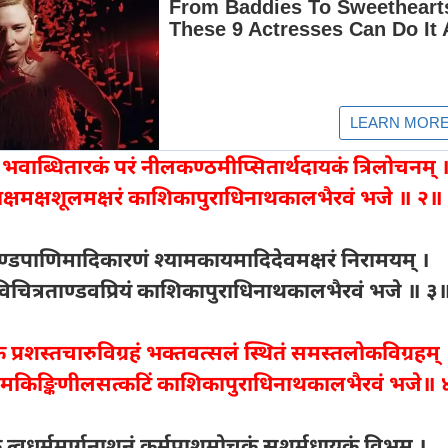
 भवाब्धितारकं परं नीलकण्ठमीप्सितार्थदायकं त्रिलोचनम् 
्षमक्षशूलमक्षरं काशिकापुराधिनाथकालभैरवं भजे ॥ २॥
डपाणिमादिकारणं श्यामकायमादिदेवमक्षरं निरामयम् ।
ुं विचित्रताण्डवप्रियं काशिकापुराधिनाथकालभैरवं भजे ॥ ३
ं प्रशस्तचारुविग्रहं भक्तवत्सलं स्थितं समस्तलोकविग्रहम् 
हेमकिङ्किणीलसत्कटिं काशिकापुराधिनाथकालभैरवं भजे॥
 त्वधर्ममार्गनाशनं कर्मपाशमोचकं सुशर्मधायकं विभुम् ।