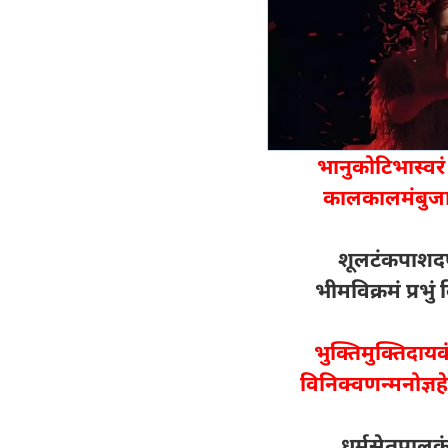
भानुकोटिभास्वरं
कालकालमंबुजाक
शूलटंकपाशदण्
भीमविक्रमं प्रभ
भुक्तिमुक्तिदायक
विनिक्वणन्मनोज्ञ
धर्मसेतुपालकं