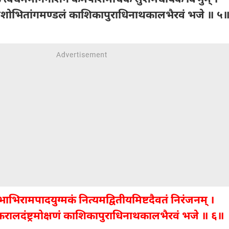
ाशशोभितांगमण्डलं काशिकापुराधिनाथकालभैरवं भजे ॥ ५
रभाभिरामपादयुग्मकं नित्यमद्वितीयमिष्टदैवतं निरंजनम् ।
ं करालदंष्ट्रमोक्षणं काशिकापुराधिनाथकालभैरवं भजे ॥ ६॥