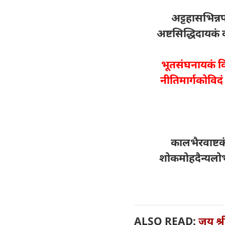
अट्टहासभिन्नप
अष्टसिद्धिदायक
भूतसंघनायकं व
नीतिमार्गकोविद
कालभैरवाष्टकं
शोकमोहदैन्यलोभको
ALSO READ:
जय श्