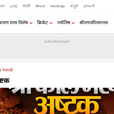
ish
தமிழ்
मराठी
తెలుగు
മലയാളം
ಕನ್ನಡ
ગુજરાતી
श्रावण मास विशेष
क्रिकेट
ज्योतिष
श्रीरामचरितमानस
k hindi
ष्टक