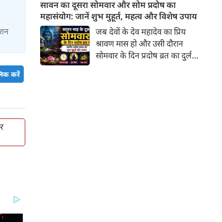
अगस्त 2026 को लगने जा रहा है।
सावन का दूसरा सोमवार और सोम प्रदोष का
प्रतिष्ठा और तेज की प्राप्ति होती है।
दोनों ग्रहण अगस्त माह में लगने वाले
महासंयोग: जानें शुभ मुहूर्त, महत्व और विशेष उपाय
हैं। एक ही माह में दो ग्रहण योग के
जब देवों के देव महादेव का प्रिय
ाशन
चलते इन राशियों पर पड़ेगा इसका
श्रावण मास हो और उसी दौरान
सीधा असर।
सोमवार के दिन प्रदोष व्रत का दुर्लभ
संयोग बन जाए, तो इसकी महिमा
िक करें
और भी अधिक फलदायी हो जाती है।
जब त्रयोदशी तिथि सोमवार को पड़ती
है, तो इसे 'सोम प्रदोष' कहा जाता है।
श्रावण सोमवार और प्रदोष का यह
पावन मिलन शिव भक्तों के लिए
र
भगवान भोलेनाथ की विशेष कृपा पाने
का सबसे उत्तम अवसर है।