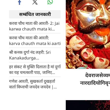
सम्बंधित जानकारी
करवा चौथ माता की आरती- 2: Jai
karwa chauth mata ki
aarti
करवा चौथ माता की आरती:
karva chauth mata ki aarti
श्री कनक दुर्गा नंद लहरी: Sri
Kanakadurga
Anandalahari
हर संकट से मुक्ति दिलाता है मां दुर्गा
का यह चमत्कारी पाठ, जानिए
देवराजसेव्यमा
फायदे और विधि
गणेश आरती, सुखकर्ता दुखहर्ता
नारदादियोगिवृ
वार्ता विघ्नाची जयदेव जयदेव |
Ganesh Aarti Sukh Karta
Dukh Harta Jaidev Jaidev