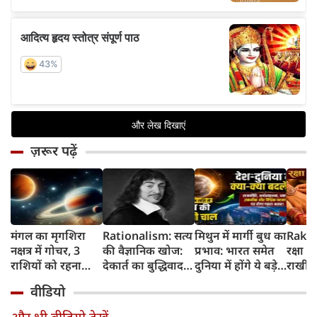
ज़रूर पढ़ें
मंगल का मृगशिरा
Rationalism: सत्य
मिथुन में मार्गी बुध का
Rakhi
नक्षत्र में गोचर, 3
की वैज्ञानिक खोज:
प्रभाव: भारत समेत
रक्षा ब
राशियों को रहना
देकार्त का बुद्धिवाद
दुनिया में होंगे ये बड़े
राखी ब
होगा 12 अगस्त तक
और आधुनिक दर्शन
बदलाव
मुहूर्त?
वीडियो
सावधान
का जन्म