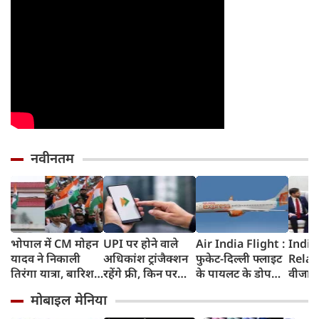
नवीनतम
भोपाल में CM मोहन
UPI पर होने वाले
Air India Flight :
India
यादव ने निकाली
अधिकांश ट्रांजैक्शन
फुकेट-दिल्ली फ्लाइट
Relat
तिरंगा यात्रा, बारिश
रहेंगे फ्री, किन पर
के पायलट के डोप
वीजा 
में भी सैकड़ों युवाओं
लगेगा टैक्स, सरकार
टेस्ट पर एयर इंडिया ने
इमिग्रे
मोबाइल मेनिया
ने दिखाया देशभक्ति
ने दिया बड़ा अपडेट
कहा- रिपोर्ट नहीं
अलावा
का जज्बा
मिली, टिप्पणी की
अमेरिक