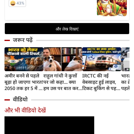
जरूर पढ़ें
अमीर बनने से पहले
राहुल गांधी ने कुत्तों
IRCTC की नई
भारत म
बूढ़ा हो जाएगा भारत!
पर जो कहा... क्या
वेबसाइट हुई लाइव,
का क्रे
2050 तक हर 5 में 1
हम उस पर बात कर
टिकट बुकिंग से पहले
पहले जा
भारतीय होगा 60
सकते हैं?
करना होगा ये जरूरी
वाहनों 
वीडियो
साल से ज्यादा उम्र का
काम, जानें पूरा
और इन
तरीका
और भी वीडियो देखें