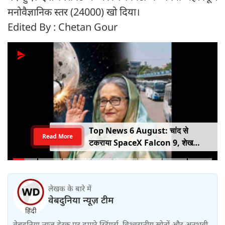
मनोवैज्ञानिक स्तर (24000) खो दिया।
Edited By : Chetan Gour
Top News 6 August: चांद से
Read More
टकराया SpaceX Falcon 9, शेख
हसीना की घर वापसी का ऐलान, MP में बस
किराया बढ़ा
लेखक के बारे में
वेबदुनिया न्यूज़ टीम
वेबदुनिया न्यूज़ डेस्क पर हमारे स्ट्रिंगर्स, विश्वसनीय स्रोतों और अनुभवी