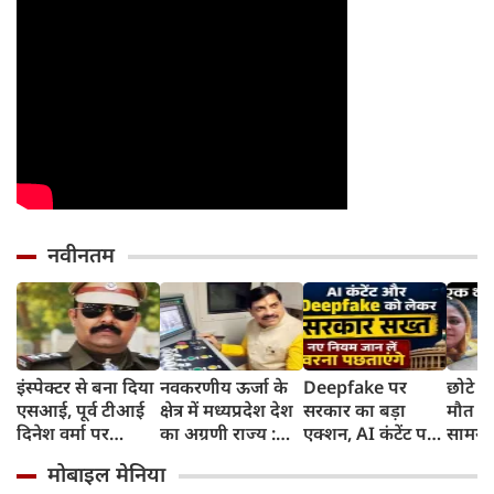
नवीनतम
इंस्पेक्टर से बना दिया
नवकरणीय ऊर्जा के
Deepfake पर
छोटे ब
एसआई, पूर्व टीआई
क्षेत्र में मध्यप्रदेश देश
सरकार का बड़ा
मौत के
दिनेश वर्मा पर
का अग्रणी राज्य :
एक्शन, AI कंटेंट पर
सामने
कमिश्‍नर की कार्रवाई,
मुख्यमंत्री डॉ. मोहन
लेबल जरूरी,
शाइस्त
मोबाइल मेनिया
पॉकेट गवाह में की थी
यादव
गैरकानूनी सामग्री अब
फरार ह