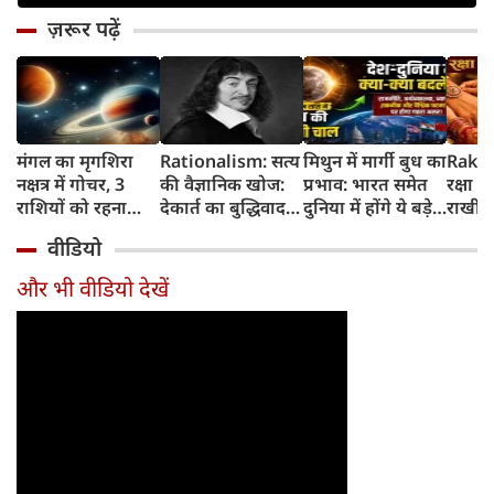
ज़रूर पढ़ें
मंगल का मृगशिरा
Rationalism: सत्य
मिथुन में मार्गी बुध का
Rakhi
नक्षत्र में गोचर, 3
की वैज्ञानिक खोज:
प्रभाव: भारत समेत
रक्षा ब
राशियों को रहना
देकार्त का बुद्धिवाद
दुनिया में होंगे ये बड़े
राखी ब
होगा 12 अगस्त तक
और आधुनिक दर्शन
बदलाव
मुहूर्त?
वीडियो
सावधान
का जन्म
और भी वीडियो देखें