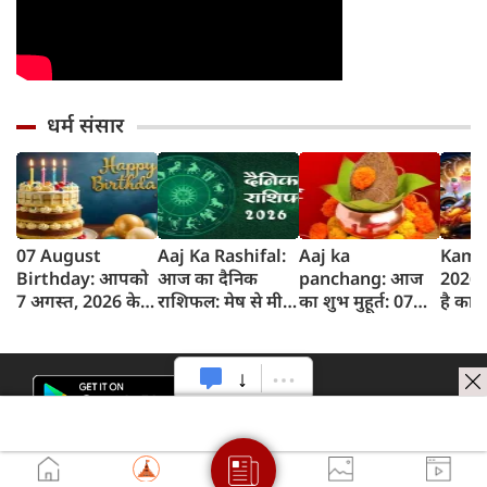
धर्म संसार
07 August
Aaj Ka Rashifal:
Aaj ka
Kami
Birthday: आपको
आज का दैनिक
panchang: आज
2026 :
7 अगस्त, 2026 के
राशिफल: मेष से मीन
का शुभ मुहूर्त: 07
है का
लिए जन्मदिन की
तक 12 राशियों का
अगस्‍त 2026:
जानें क
बधाई!
राशिफल (7 अगस्‍त,
शुक्रवार का पंचांग
एकादशी
2026)
और शुभ समय
विधि 